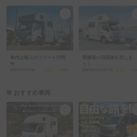
車内は極上のリゾート空間
愛媛発🍊四国旅を楽しも
🌴
う！
岐阜県本巣市軽海
3.0
(
0
)
愛媛県東温市志津川南
3.0
🎯 おすすめ車両