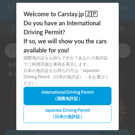
☀️「大曲の花火」をキャンピングカーで最高の思い出にしません
か？
Welcome to Carstay.jp 🇯🇵
Do you have an International
ナビゲー
Driving Permit?
If so, we will show you the cars
available for you!
キャンピングカー・車中泊スポットを検索
国際免許証をお持ちですか？あなたの免許証
今年の夏祭り・花火大会は
でご利用可能な車両を表示します。
日本の免許証をお持ちの方は「Japanese
キャンピングカーで思い出に残そう
Driving Permit（日本の免許証）」をお選びく
ださい。
International Driving Permit
（国際免許証）
Japanese Driving Permit
（日本の免許証）