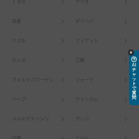
トヨタ
マツダ
日産
ダイハツ
スズキ
フィアット
ホンダ
三菱
AI
チ
ャ
ッ
フォルクスワーゲン
フォード
ト
で
質
問
ジープ
ウィンガム
メルセデスベンツ
ダッジ
日野
スバル