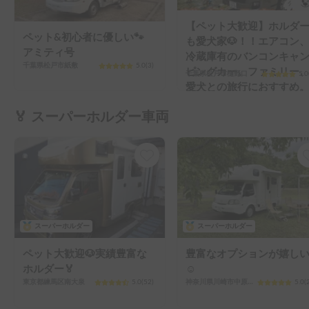
【ペット大歓迎】ホルダ
ペット&初心者に優しい🐾
も愛犬家🐶！！エアコン
アミティ号
冷蔵庫有のバンコンキャ
千葉県松戸市紙敷
5.0
(
3
)
ピングカー。ファミリー
千葉県松戸市樋野口
5.0
愛犬との旅行におすすめ
🏅 スーパーホルダー車両
スーパーホルダー
スーパーホルダー
ペット大歓迎🐶実績豊富な
豊富なオプションが嬉し
ホルダー🏅
☺️
東京都練馬区南大泉
5.0
(
52
)
神奈川県川崎市中原区新城
5.0
(