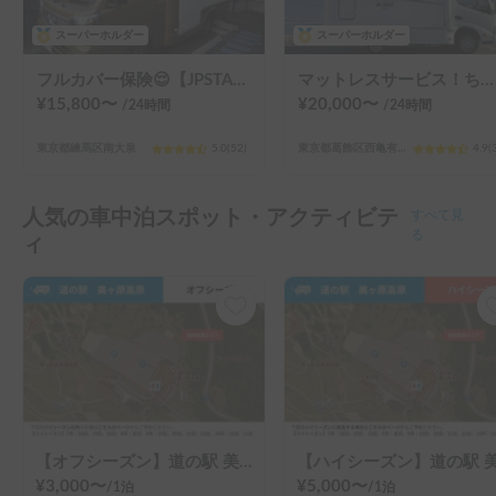
スーパーホルダー
スーパーホルダー
フルカバー保険😌【JPSTAR HAPPY1+】エアコン完備！ペット歓迎🐾配車先多数🐾《西東京キャンピングカーレンタル》
マットレスサービス！ちょうどいいサイズ！MOBBY号！
¥
15,800
〜
¥
20,000
〜
/24
時間
/24
時間
東京都練馬区南大泉
5.0
(
52
)
東京都葛飾区西亀有（３丁目）
4.9
(
人気の車中泊スポット・アクティビテ
すべて見
ィ
る
【オフシーズン】道の駅 美ヶ原高原
¥
3,000
〜
¥
5,000
〜
/
1泊
/
1泊