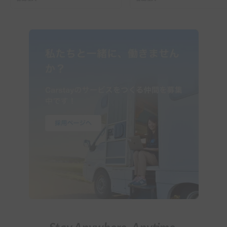
ーで行った2組の記録
ガイド