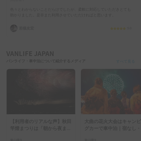
2026/8/7
色々とわからないことだらけでしたが、柔軟に対応していただきとても
助かりました。是非また利用させていただければと思います。
若槻友宏
5.0
VANLIFE JAPAN
バンライフ・車中泊について紹介するメディア
すべて見る
【利用者のリアルな声】秋田
大曲の花火大会はキャンピ
竿燈まつりは「朝から夜ま
グカーで車中泊｜宿なし・
で」の祭り。キャンピングカ
滞なしで楽しむ2026年完
畠山理久
畠山理久