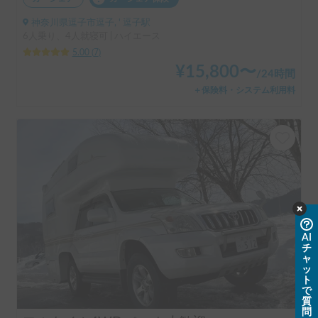
神奈川県逗子市逗子, ' 逗子駅
6人乗り、4人就寝可 | ハイエース
5.00
(
7
)
¥
15,800
〜
/
24時間
＋保険料・システム利用料
AI
チ
ャ
ッ
ト
で
質
問