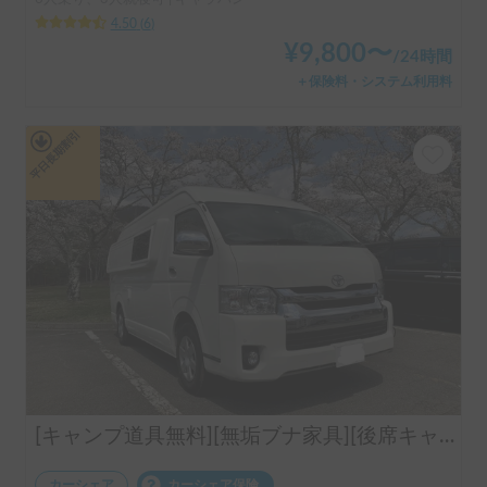
4.50
(
6
)
¥
9,800
〜
/
24時間
＋保険料・システム利用料
平日長期割引
[キャンプ道具無料][無垢ブナ家具][後席キャプテンシート][後部視認良好]オークサイドスリーパー号
カーシェア
カーシェア保険