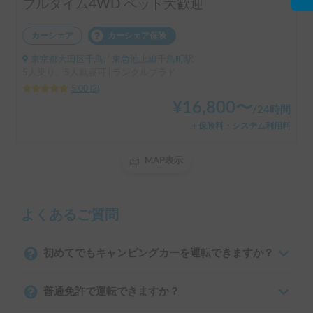
フルタイム4WD ペット大歓迎
カーシェア
カーシェア保険
東京都大田区千鳥, ' 東急池上線千鳥町駅
5人乗り、5人就寝可 | ランクルプラド
5.00
(
2
)
¥
16,800
〜
/
24時間
＋保険料・システム利用料
MAP表示
よくあるご質問
初めてでもキャンピングカーを運転できますか？
普通免許で運転できますか？