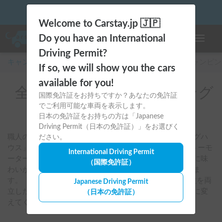
Welcome to Carstay.jp 🇯🇵
Do you have an International
ナビゲー
Driving Permit?
キャンピングカー・車中泊スポット予約はCarstay
/
キャンピン
If so, we will show you the cars
available for you!
全国のレンタルキャンピング
国際免許証をお持ちですか？あなたの免許証
でご利用可能な車両を表示します。
カー(katomotor)
日本の免許証をお持ちの方は「Japanese
Driving Permit（日本の免許証）」をお選びく
職人の手による美しい木工家具が、まるで「森の中のログハ
ださい。
ウス」のような空間を演出するビルダーkatomotor（カトーモ
International Driving Permit
ーター）。天然木を贅沢に使った内装は、使い込むほどに味
（国際免許証）
わいが増し、心からリラックスできる温もりに満ちていま
す。「DD」や「ロングトレイン」など、機能性と芸術性を両
Japanese Driving Permit
立した車両は、大切な人と過ごす時間をより特別なものに変
（日本の免許証）
えてくれる、日本が誇る高品質なブランドです。