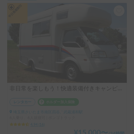
平日長期割引
非日常を楽しもう！快適装備付きキャンピングカー！ペット旅🐶スキー旅⛷️にもおすすめ!!ボーノ号
レンタカー
ホルダー加入保険
埼玉県さいたま市南区四谷, ' 武蔵浦和駅
6人乗り、6人就寝可 | ボンゴトラック
4.94
(
16
)
¥
15,000
〜
/
24時間