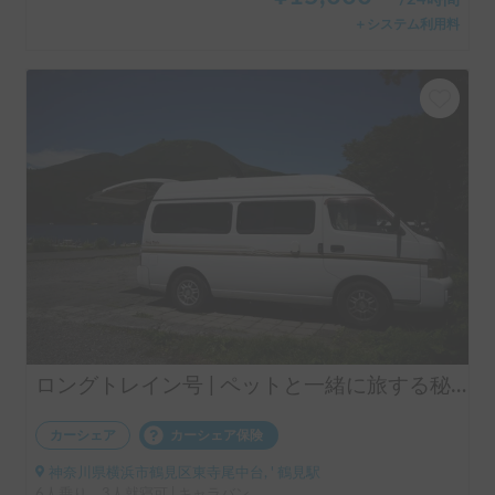
＋システム利用料
ロングトレイン号 | ペットと一緒に旅する秘密基地！平日もOKな快適ウッド調キャラバン
カーシェア
カーシェア保険
神奈川県横浜市鶴見区東寺尾中台, ' 鶴見駅
6人乗り、3人就寝可 | キャラバン