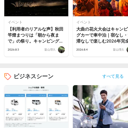
イベント
イベント
【利用者のリアルな声】秋田
大曲の花火大会はキャンピ
竿燈まつりは「朝から夜ま
グカーで車中泊｜宿なし・
で」の祭り。キャンピングカ
滞なしで楽しむ2026年完
ーで行った2組の記録
ガイド
2026.8.5
畠山理久
2026.8.4
畠山理久
ビジネスシーン
すべて見る