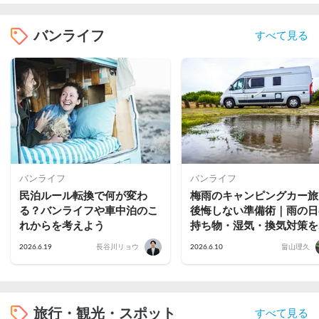
バンライフ
すべて見る
バンライフ
バンライフ
民泊ルール転換で何が変わ
梅雨のキャンピングカー旅
る？バンライフや車中泊のこ
後悔しない準備術｜雨の日
れからを考えよう
持ち物・湿気・換気対策を
説
2026.6.19
長谷川リョウ
2026.6.10
畠山理久
旅行・観光・スポット
すべて見る