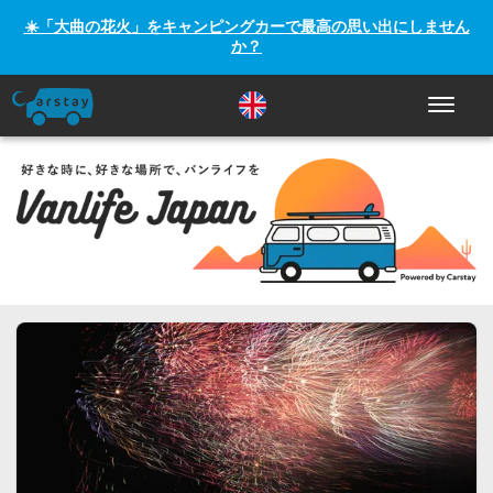
☀️「大曲の花火」をキャンピングカーで最高の思い出にしません
か？
ナビゲー