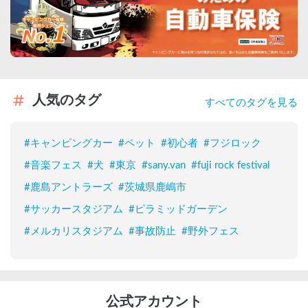
人気のタグ
すべてのタグを見る
#
キャンピングカー
#
ペット
#
初心者
#
フジロック
#
音楽フェス
#
犬
#
東京
#
sany.van
#
fuji rock festival
#
鹿島アントラーズ
#
茨城県鹿嶋市
#
サッカースタジアム
#
ピラミッドガーデン
#
メルカリスタジアム
#
事故防止
#
野外フェス
公式アカウント