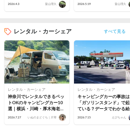
る絶景や名所を紹介
絶景・グルメ・温泉を徹底
2026.4.3
畠山理久
2026.5.19
畠山理久
説
レンタル・カーシェア
すべて見る
レンタル・カーシェア
レンタル・カーシェア
神奈川でレンタルできるペッ
キャンピングカーの事故は
トOKのキャンピングカー10
「ガソリンスタンド」で起
選｜横浜・川崎・厚木海老
ている？データでわかる給
名・藤沢茅ヶ崎・小田原・鎌
時の落とし穴と予防策
2026.7.27
いぬのまどぐち｜片寄
2026.7.15
えびちゃん
倉のおすすめ車両を公開