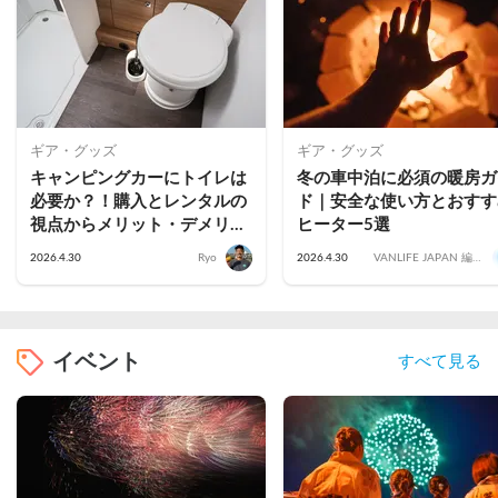
ギア・グッズ
ギア・グッズ
キャンピングカーにトイレは
冬の車中泊に必須の暖房ガ
必要か？！購入とレンタルの
ド｜安全な使い方とおすす
視点からメリット・デメリッ
ヒーター5選
トを比較！
2026.4.30
Ryo
2026.4.30
VANLIFE JAPAN 編集
部
イベント
すべて見る