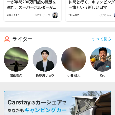
ーが年間200万円超の報酬を
仲間と行く、キャンピング
生む。スーパーホルダーが語
ー旅という新しい日常
る稼働率を高める運用のコツ
2026.4.17
長谷川リョウ
2026.3.25
えびちゃん
ライター
すべて見る
畠山理久
長谷川リョウ
小暮 雄大
Ryo