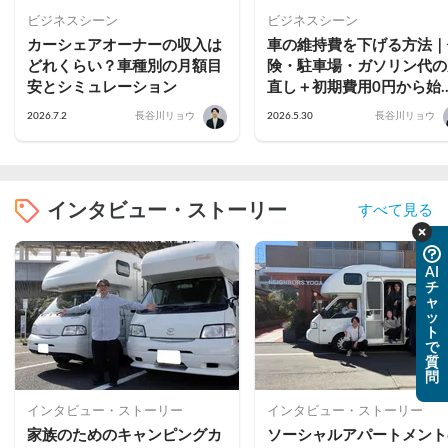
ビジネスシーン
ビジネスシーン
カーシェアオーナーの収入は
車の維持費を下げる方法｜
どれくらい？車種別の月額目
険・駐車場・ガソリン代の
安とシミュレーション
直し＋初期費用0円から始
るカーシェアという選択肢
2026.7.2
長谷川リョウ
2026.5.30
長谷川リョウ
インタビュー・ストーリー
すべて見る
AI
チ
ャ
ッ
ト
で
質
問
インタビュー・ストーリー
インタビュー・ストーリー
家族のためのキャンピングカ
ソーシャルアパートメント