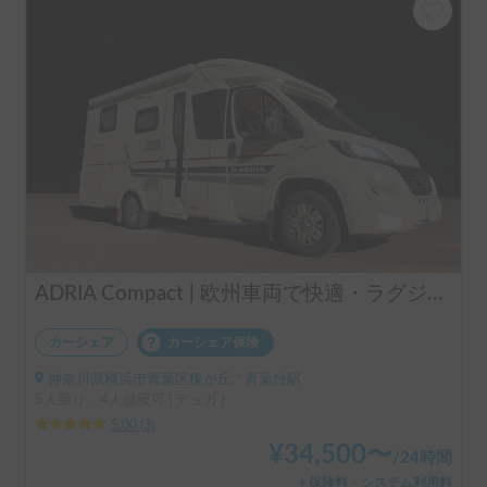
ADRIA Compact | 欧州車両で快適・ラグジュアリーな旅を✨️/横浜東京配車可
カーシェア
カーシェア保険
神奈川県横浜市青葉区榎が丘, ' 青葉台駅
5人乗り、4人就寝可 | デュカト
5.00
(
3
)
¥
34,500
〜
/
24時間
＋保険料・システム利用料