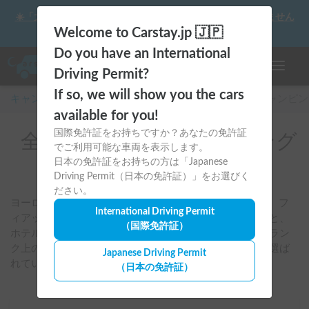
☀️「大曲の花火」をキャンピングカーで最高の思い出にしません
か？
Welcome to Carstay.jp 🇯🇵
Do you have an International
ナビゲー
Driving Permit?
If so, we will show you the cars
キャンピングカー・車中泊スポット予約はCarstay
/
キャンピン
available for you!
国際免許証をお持ちですか？あなたの免許証
全国のレンタルキャンピング
でご利用可能な車両を表示します。
カー(ADRIA)
日本の免許証をお持ちの方は「Japanese
Driving Permit（日本の免許証）」をお選びく
ださい。
ヨーロッパを代表する高級ブランドADRIA（アドリア）。フ
International Driving Permit
ィアット・デュカトをベースにした洗練されたデザインと、
（国際免許証）
ホテルのスイートルームのような内装が特徴です。ワンラン
ク上の優雅な旅を楽しみたい、贅沢な時間を求める方に選ば
Japanese Driving Permit
れています。
（日本の免許証）