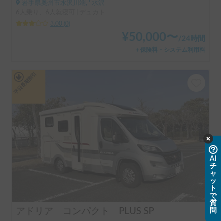
岩手県奥州市水沢川端, ' 水沢
6人乗り、6人就寝可 | デュカト
3.00
(
0
)
¥
50,000
〜
/
24時間
＋保険料・システム利用料
平日長期割引
AI
チ
ャ
ッ
ト
で
質
アドリア コンパクト PLUS SP
問