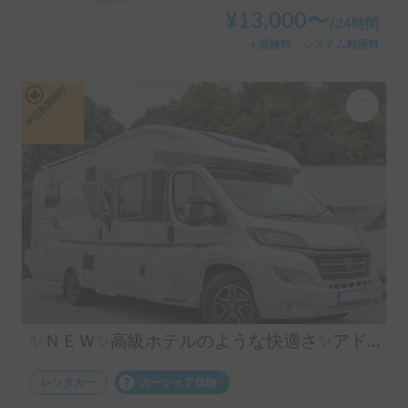
¥
13,000
〜
/
24時間
＋保険料・システム利用料
平日長期割引
✨ＮＥＷ✨高級ホテルのような快適さ✨アドリア マトリックス 670DL シュプリーム
レンタカー
カーシェア保険