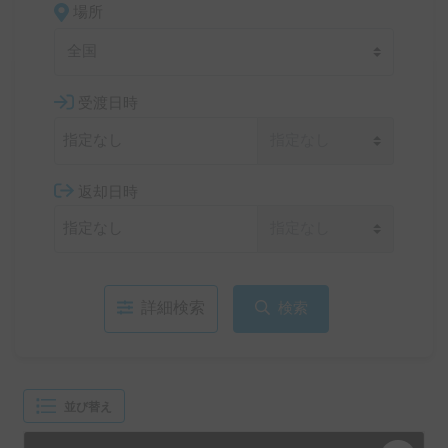
場所
全国
受渡日時
返却日時
詳細検索
検索
並び替え