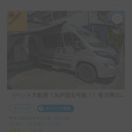
平日長期割引
《ペット大歓迎！SUP貸出可能！》香川県の駅、空港配車OK！デュカトで四国一周へGo！ ！
カーシェア
カーシェア保険
香川県観音寺市出作町, ' 観音寺駅
4人乗り、2人就寝可 | デュカト
3.00
(
0
)