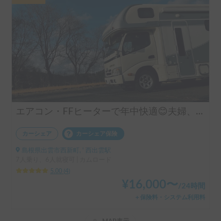
エアコン・FFヒーターで年中快適😊夫婦、家族、お友達との思い出にピッタリ！
カーシェア
カーシェア保険
島根県出雲市西新町, ' 西出雲駅
7人乗り、6人就寝可 | カムロード
5.00
(
4
)
¥
16,000
〜
/
24時間
＋保険料・システム利用料