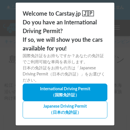
☀️「大曲の花火」をキャンピングカーで最高の思い出にしません
か？
Welcome to Carstay.jp 🇯🇵
Do you have an International
ナビゲー
Driving Permit?
If so, we will show you the cars
キャンピングカー・車中泊スポット予約はCarstay
/
キャンピン
available for you!
国際免許証をお持ちですか？あなたの免許証
島根県のレンタルキャンピン
でご利用可能な車両を表示します。
グカー
日本の免許証をお持ちの方は「Japanese
Driving Permit（日本の免許証）」をお選びく
ださい。
松江・出雲・雲南周辺を起点に、出雲大社や宍道湖、日本海
International Driving Permit
沿いの旅に合う車両を検索できます。FFヒーター付きや家族
（国際免許証）
向け車両も条件別に比較できます。
Japanese Driving Permit
（日本の免許証）
場所