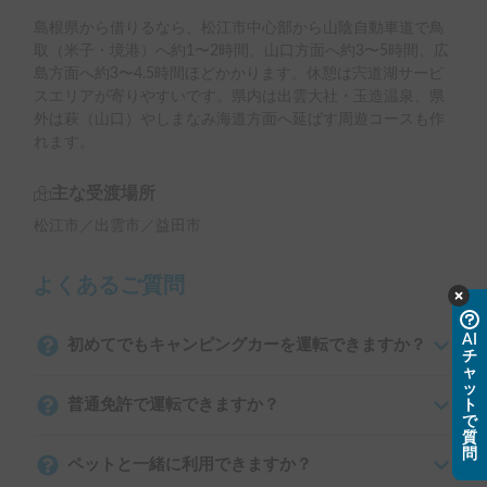
島根県から借りるなら、松江市中心部から山陰自動車道で鳥
取（米子・境港）へ約1〜2時間、山口方面へ約3〜5時間、広
島方面へ約3〜4.5時間ほどかかります。休憩は宍道湖サービ
スエリアが寄りやすいです。県内は出雲大社・玉造温泉、県
外は萩（山口）やしまなみ海道方面へ延ばす周遊コースも作
れます。
主な受渡場所
松江市／出雲市／益田市
よくあるご質問
AI
初めてでもキャンピングカーを運転できますか？
チ
ャ
ッ
普通免許で運転できますか？
ト
で
質
問
ペットと一緒に利用できますか？