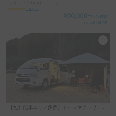
7人乗り、4人就寝可 | ハイエース
5.00
(
11
)
¥
20,000
〜
/
24時間
＋システム利用料
【無料配車エリア多数】トイファクトリー コルドバクルーズ 🐾 | ペット歓迎🐶トイレ有🚽ヒーター＆エアコンで年中快適✨4駆+スタッドレスで安心💪