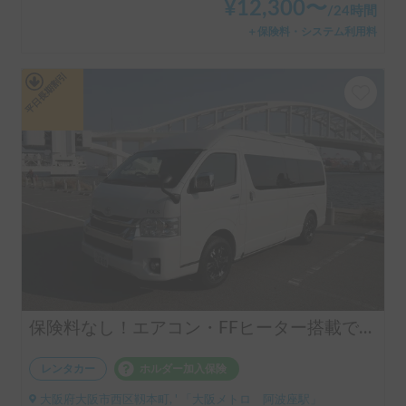
¥
12,300
〜
/
24時間
＋保険料・システム利用料
平日長期割引
保険料なし！エアコン・FFヒーター搭載で年中快適✨使い勝手の良いバンコン🚐FOCS VERTICE ペット大歓迎🐶
レンタカー
ホルダー加入保険
大阪府大阪市西区靱本町, ' 「大阪メトロ 阿波座駅」