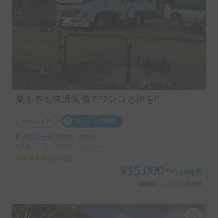
夏も冬も快適装備でワンコと旅を!!
カーシェア
カーシェア保険
大阪府大東市深野, ' JR野崎
8人乗り、6人就寝可 | カムロード
5.00
(
59
)
¥
15,000
〜
/
24時間
＋保険料・システム利用料