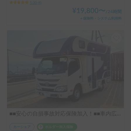
5.00
(
4
)
¥
19,800
〜
/
24時間
＋保険料・システム利用料
■■安心の自損事故対応保険加入！■■車内広々♪ 家庭用エアコン・FFヒーター付きで年中快適♪♪ コンビニ・スーパーにも駐車できます！ お子様が多いご家族や複数世帯、お友達利用にオススメ★ 普通運転免許でＯＫ♪ ●室内高１９１cm ◆ガソリンタンク８０ℓで遠出楽々！
カーシェア
ホルダー加入保険