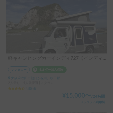
軽キャンピングカーインディ727【インディチャンプ号】
レンタカー
ホルダー加入保険
大阪府吹田市朝日が丘町, ' 吹田駅
2人乗り、4人就寝可 | スクラム
4.50
(
6
)
¥
15,000
〜
/
24時間
＋システム利用料