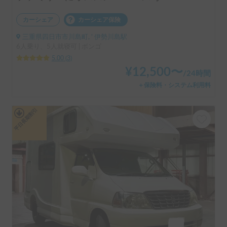
カーシェア
カーシェア保険
三重県四日市市川島町, ' 伊勢川島駅
6人乗り、5人就寝可 | ボンゴ
5.00
(
3
)
¥
12,500
〜
/
24時間
＋保険料・システム利用料
平日長期割引