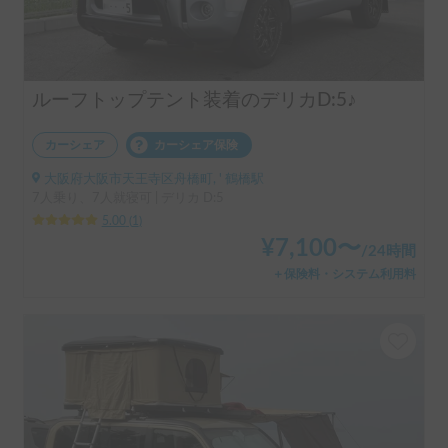
ルーフトップテント装着のデリカD:5♪
カーシェア
カーシェア保険
大阪府大阪市天王寺区舟橋町, ' 鶴橋駅
7人乗り、7人就寝可 | デリカ D:5
5.00
(
1
)
¥
7,100
〜
/
24時間
＋保険料・システム利用料