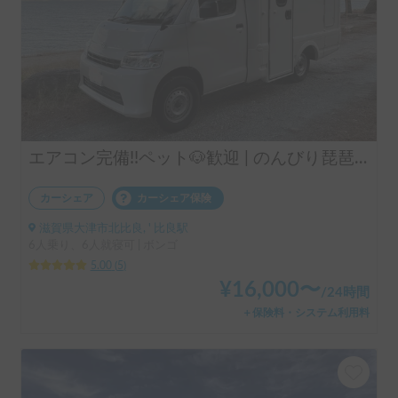
エアコン完備!!ペット🐶歓迎 | のんびり琵琶湖一周旅におすすめ！AtoZ アレンH
カーシェア
カーシェア保険
滋賀県大津市北比良, ' 比良駅
6人乗り、6人就寝可 | ボンゴ
5.00
(
5
)
¥
16,000
〜
/
24時間
＋保険料・システム利用料