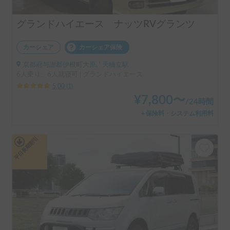
グランドハイエース ナッツRVグランツ
カーシェア
カーシェア保険
京都府与謝郡伊根町大原, ' 天橋立駅
6人乗り、6人就寝可 | グランドハイエース
5.00
(
1
)
¥
7,800
〜
/
24時間
＋保険料・システム利用料
平日長期割引