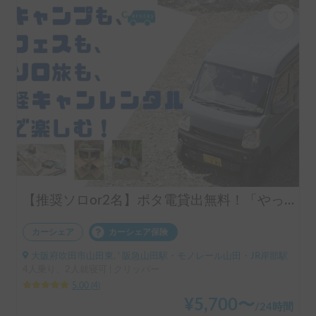
【推奨ソロor2名】ポタ電貸出無料！「やってみたかったを叶えよう！」ソロキャンプや日帰り利用大歓迎！オプション多数！プチキャンプや映えスポットへgo♪（平日休日問わず料金一律）
カーシェア
カーシェア保険
大阪府吹田市山田東, ' 阪急山田駅・モノレール山田・JR岸部駅
4人乗り、2人就寝可 | クリッパー
5.00
(
4
)
¥
5,700
〜
/
24時間