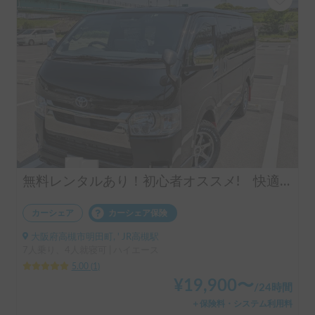
無料レンタルあり！初心者オススメ! 快適、黒豆号
カーシェア
カーシェア保険
大阪府高槻市明田町, ' JR高槻駅
7人乗り、4人就寝可 | ハイエース
5.00
(
1
)
¥
19,900
〜
/
24時間
＋保険料・システム利用料