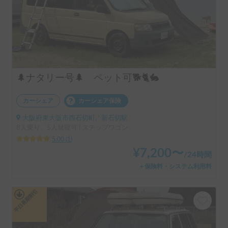
🌲ナタリー号🌲 ペット可🐕🐈🐇
カーシェア
カーシェア保険
大阪府東大阪市西石切町, ' 新石切駅
8人乗り、5人就寝可 | ステップワゴン
5.00
(
1
)
¥
7,200
〜
/
24時間
＋保険料・システム利用料
平日長期割引