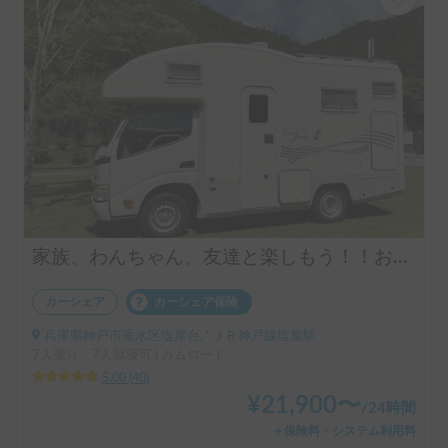
家族、わんちゃん、友達と楽しもう！！お気軽旅行のキャンピングカー（コルドバンクス）四国・淡路島にアクセス抜群🗾ペット大歓迎🐶ケージ無しOK、WIFI無料
カーシェア
カーシェア保険
兵庫県神戸市垂水区塩屋台, ' ＪＲ神戸線塩屋駅
7人乗り、7人就寝可 | カムロード
5.00
(
40
)
¥
21,900
〜
/
24時間
＋保険料・システム利用料