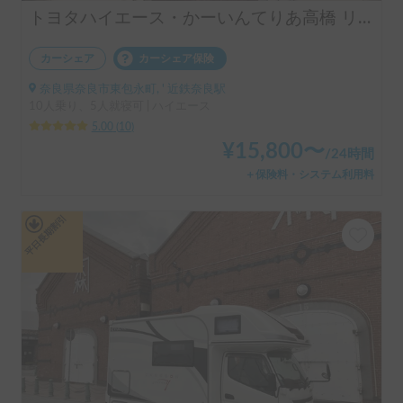
トヨタハイエース・かーいんてりあ高橋 リラックスワゴンタイプ1 ・10人乗り
カーシェア
カーシェア保険
奈良県奈良市東包永町, ' 近鉄奈良駅
10人乗り、5人就寝可 | ハイエース
5.00
(
10
)
¥
15,800
〜
/
24時間
＋保険料・システム利用料
平日長期割引