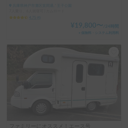
兵庫県神戸市灘区箕岡通, ' 王子公園
7人乗り、6人就寝可 | カムロード
4.75
(
4
)
¥
19,800
〜
/
24時間
＋保険料・システム利用料
ファミリーにオススメ！エース号