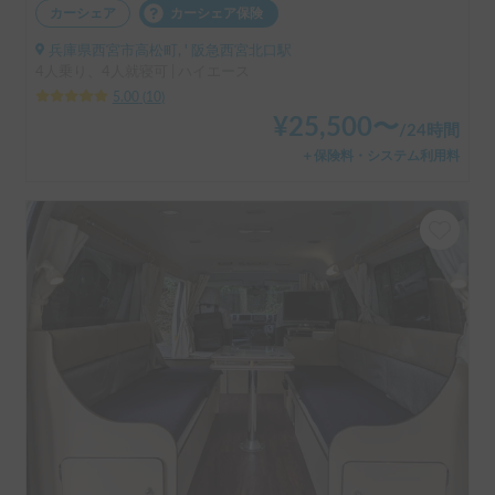
カーシェア
カーシェア保険
兵庫県西宮市高松町, ' 阪急西宮北口駅
4人乗り、4人就寝可 | ハイエース
5.00
(
10
)
¥
25,500
〜
/
24時間
＋保険料・システム利用料