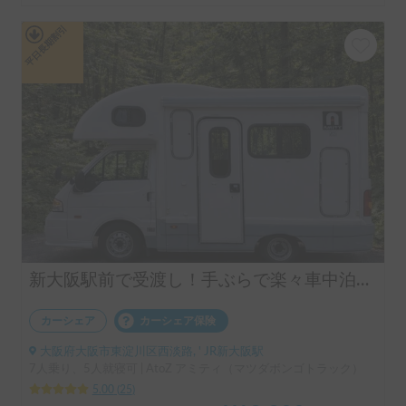
平日長期割引
新大阪駅前で受渡し！手ぶらで楽々車中泊体験！
カーシェア
カーシェア保険
大阪府大阪市東淀川区西淡路, ' JR新大阪駅
7人乗り、5人就寝可 | AtoZ アミティ（マツダボンゴトラック）
5.00
(
25
)