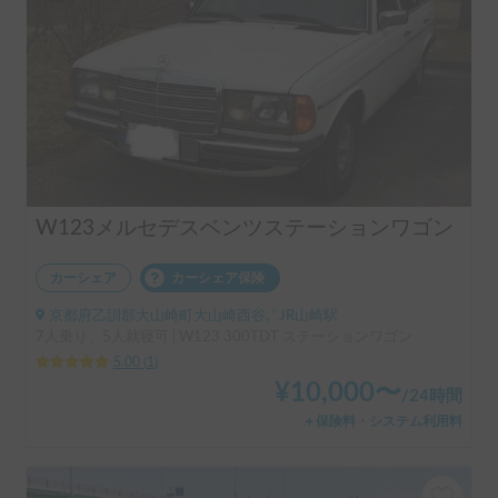
W123メルセデスベンツステーションワゴン
カーシェア
カーシェア保険
京都府乙訓郡大山崎町大山崎西谷, ' JR山崎駅
7人乗り、5人就寝可 | W123 300TDT ステーションワゴン
5.00
(
1
)
¥
10,000
〜
/
24時間
＋保険料・システム利用料