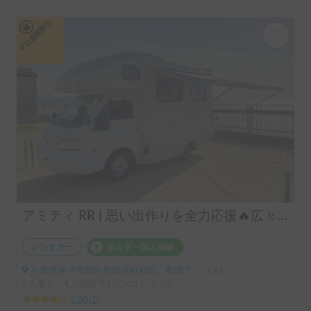
平日長期割引
アミティ RR | 思い出作りを全力応援🔥広々リビングでゆとりの旅を🚐
レンタカー
ホルダー加入保険
兵庫県神戸市西区押部谷町和田, ' 養田下（バス）
6人乗り、4人就寝可 | ボンゴトラック
4.00
(
1
)