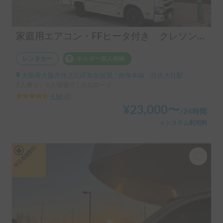
家庭用エアコン・FFヒータ付き クレソンジャーニー号 冬季スタットレスタイヤ装着
レンタカー
ホルダー加入保険
大阪府大阪市住之江区東加賀屋, ' 南海本線 住吉大社駅
7人乗り、6人就寝可 | カムロード
4.86
(
7
)
¥
23,000
〜
/
24時間
＋システム利用料
平日長期割引