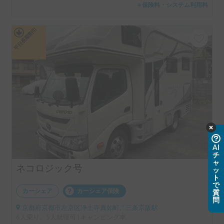
＋保険料・システム利用料
平日長期割引
AI
チ
ャ
ネコロジック号
ッ
ト
で
カーシェア
カーシェア保険
質
問
京都府京都市左京区浄土寺真如町, ' 三条京阪駅
6人乗り、5人就寝可 | キャンピング車