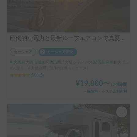
圧倒的な電力と最新ルーフエアコンで真夏の車内も快適！安心のトイレも完備！ペット🐶😺同乗も可能！走行安定性抜群の4WDキャンピングカーで未知の旅に出掛けませんか？
カーシェア
カーシェア保険
大阪府大阪市城東区放出西, ' 大阪シティバス86系統寝屋川大橋停留所
6人乗り、6人就寝可 | Serengeti(ハイエース)
5.00
(
5
)
¥
19,800
〜
/
24時間
＋保険料・システム利用料