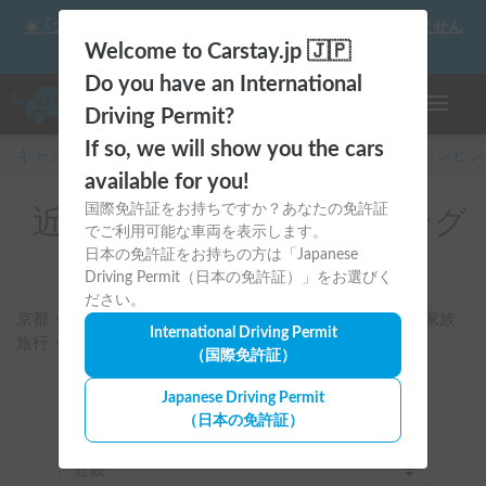
☀️「大曲の花火」をキャンピングカーで最高の思い出にしません
か？
Welcome to Carstay.jp 🇯🇵
Do you have an International
ナビゲー
Driving Permit?
If so, we will show you the cars
キャンピングカー・車中泊スポット予約はCarstay
/
キャンピン
available for you!
国際免許証をお持ちですか？あなたの免許証
近畿のレンタルキャンピング
でご利用可能な車両を表示します。
カー
日本の免許証をお持ちの方は「Japanese
Driving Permit（日本の免許証）」をお選びく
ださい。
京都・大阪・奈良など歴史と文化の旅をバンライフで。家族
International Driving Permit
旅行・カップル旅にも最適な車種を今すぐ予約！
（国際免許証）
Japanese Driving Permit
（日本の免許証）
場所
近畿