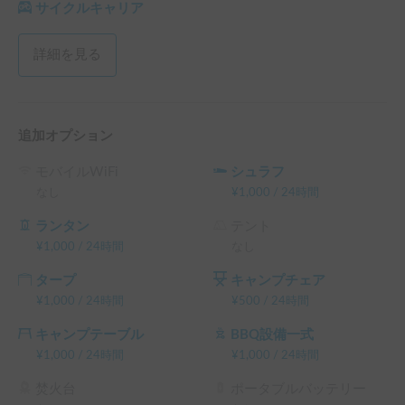
☑️ 土日祝は25時間以上、平日は48時間以上でのご利用をお
サイクルキャリア
願い致します。

☑️ 予約リクエストの際、下記のオプションをご選択くださ
詳細を見る
い。

 ▲ハイシーズンオプション料金3,500円/日

春休み（3/23～4/5）

GW（4/25～4/30）

追加オプション
夏休み（7/11～8/6、8/17～8/31）

シルバーウィーク（9/11～9/13、9/19～9/23、10/9～
モバイルWiFi
シュラフ
10/12）　

なし
¥
1,000
/
24時間
▲トップシーズンオプション料金5,000円/日

ランタン
テント
GW（5/1～5/6）

¥
1,000
/
24時間
なし
フジロック(7/22〜7/27)

タープ
キャンプチェア
夏休み（8/7～8/16）

¥
1,000
/
24時間
¥
500
/
24時間
年末年始（12/26～1/5)
キャンプテーブル
BBQ設備一式
¥
1,000
/
24時間
¥
1,000
/
24時間
焚火台
ポータブルバッテリー