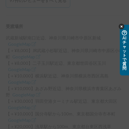
97
件のレビューをすべて見る
受渡場所
武蔵新城駅南口
近辺
、
神奈川県川崎市中原区新城
AI
チ
GoogleMap
ャ
【＋¥
8,000
】
JR武蔵小杉駅
近辺
、
神奈川県川崎市中原区小杉
ッ
ト
町
GoogleMap
で
【＋¥
8,000
】
二子玉川駅
近辺
、
東京都世田谷区玉川
質
問
GoogleMap
【＋¥
10,000
】
横浜駅
近辺
、
神奈川県横浜市西区高島
GoogleMap
【＋¥
10,000
】
あざみ野
近辺
、
神奈川県横浜市青葉区あざみ
野
GoogleMap
【＋¥
30,000
】
羽田空港ターミナル駅
近辺
、
東京都大田区
GoogleMap
【＋¥
10,000
】
国分寺駅
から
100
m、
東京都国分寺市本町
GoogleMap
【＋¥
20,000
】
浅草駅
から
100
m、
東京都台東区西浅草