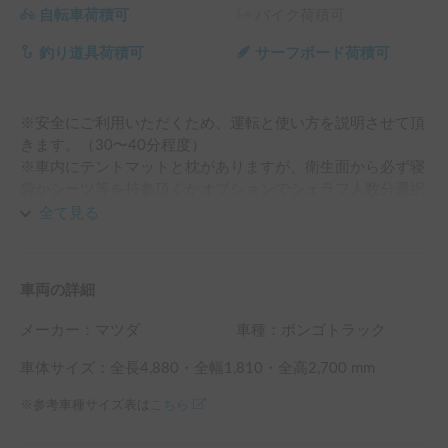
自転車荷積可
バイク荷積可
釣り道具荷積可
サーフボード荷積可
※安全にご利用いただくため、運転と使い方を説明させて頂
きます。（30〜40分程度）

※車内にテントマットと枕がありますが、衛生面から必ず寝
袋かシーツ等を持参頂くかオプションでシェラフ人数分選択
下さい。

全て見る
⚠️初心者の方へは貸出しできません。

日常運転されており、速度と車高に注意し安全運転可能な方
車両の詳細
でお願いします。高さ2.8mありますので、天井に十分ご注
意下さい。特にパーキング入り口、軒先、後方左側面を木の
メーカー：
マツダ
車種：ボンゴトラック
枝に擦る等にご注意ください。

車体サイズ：全長
4,880
・全幅
1,810
・全高
2,700
mm
⚠️ご返却が遅れる場合には、保険の関係から事前のご連絡と
※参考車種サイズ表は
こちら
延長手続きを必ずお願いします。
