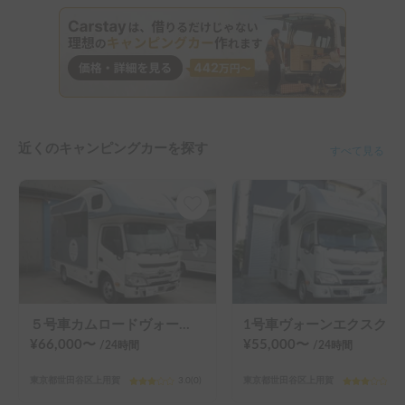
近くのキャンピングカーを探す
すべて見る
５号車カムロードヴォーンDC
1号車ヴォー
¥
66,000
〜
¥
55,000
〜
/24
時間
/24
時間
東京都世田谷区上用賀
3.0
(
0
)
東京都世田谷区上用賀
3.0