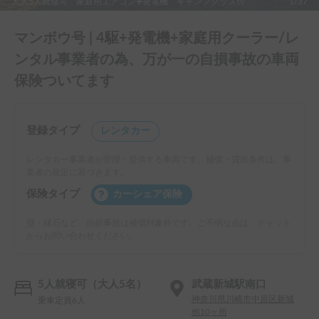
大人5人就寝可 家庭用エアコン➕発電機 キャンプグッズ付
1/37
マンボウ号 | 4駆+発電機+家庭用クーラー/レ
ンタル事業者の為、万が一の自損事故の車両
保険ついてます
登録タイプ
レンタカー
レンタカー事業者が管理・提供する車両です。補償・貸出条件は、事
業者の規定に基づきます。
保険タイプ
カーシェア保険
壁・縁石など、自損事故は補償対象外です。ご不明な点は、チャット
からお問い合わせください。
5人就寝可（大人5名）
武蔵新城駅南口
神奈川県川崎市中原区新城
乗車定員6人
他10ヶ所