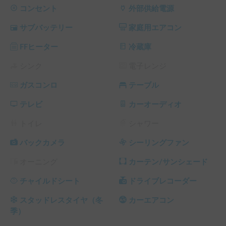
経路で3つのサブバッテリーに蓄電されます。

コンセント
外部供給電源
冬はFFヒーターで足元からポカポカに、夏は家庭用エアコン
サブバッテリー
家庭用エアコン
で涼しくお過ごしいただけます。 

※エアコンご利用時は、バッテリー保護のため必ず外部電源
FFヒーター
冷蔵庫
接続または発電機の作動をお願いいたします。 

※現在、故障のため水道のご利用は停止しております。

シンク
電子レンジ
ガスコンロ
テーブル
手軽にキャンプを楽しんでいただけるよう、キャンプ道具一
式（テーブル、チェア、ファイヤーグリル、ランタン、モル
テレビ
カーオーディオ
ック、タープ、調理器具など）を格安オプションでご用意し
ています。

トイレ
シャワー
スキーやスノーボード、フェス、市内観光など、使い方は自
バックカメラ
シーリングファン
由自在。Carstayでのシェア歴5年以上の経験を活かし、皆様
オーニング
カーテン/サンシェード
の旅を全力でサポートさせていただきます。

レンタカー車両のため、弊社加入のレンタカー用保険が適用
チャイルドシート
ドライブレコーダー
されます。

スタッドレスタイヤ（冬
カーエアコン
☑️ 予約前にチャットにて事前相談をお願いします。

季）
 ①利用日、時間 ②人数 ③受け渡し場所 ④目的地 ⑤運転歴
