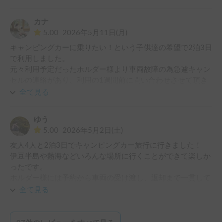
カナ
5.00
2026年5月11日(月)
キャンピングカーに乗りたい！という子供達の希望で2泊3日
で利用しました。

元々利用予定だったホルダー様より車両故障の為急遽キャン
セルの連絡があり、利用の1週間前に問い合わせさせて頂き
ました。

全て見る
キャンセル待ちのお願いや貸出時間の変更など、こちらの無
理なお願いにもご丁寧に対応頂きとても安心して利用する事
ゆう
ができました。

5.00
2026年5月2日(土)
子供達も初めてのキャンピングカーで終始楽しそうで、楽し
友人4人と2泊3日でキャンピングカー旅行に行きました！

い旅行になりました！

伊豆半島や熱海などいろんな場所に行くことができて楽しか
また機会があれば利用させて頂きたいホルダー様です。
ったです。

ホルダー様には予約から車両の受け渡し、返却まで一貫して
丁寧にご対応いただきました。

全て見る
お車の車内は清潔で運転しやすくまたお借りしたいと思いま
した。

ありがとうございました！