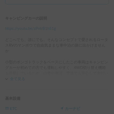
キャンピングカーの説明
https://youtu.be/zPntrB1h51g
どこへでも、誰にでも。そんなコンセプトで愛されるロータ
スRVのマンボウで自由気ままな車中泊の旅に出かけません
か

小型のボンゴトラックをベースにしたこの車両はキャンピン
グカーが初めての方でも運転しやすく、4WD切り替え機能
も搭載しているため、山道や海辺、雪道でも安心して走行い
ただけます。

全て見る
コンパクトながら、乗車定員6名、就寝定員は大人5名（また
は大人3名＋お子様3名）と広々。ご家族やご友人グループで
基本設備
の思い出作りに最適です。

快適な旅をサポートする装備も充実しています。走行充電、
ETC
カーナビ
ソーラーパネル、発電機、外部コンセント接続という4つの