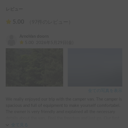
⚠️装備や道具の破損紛失が増えております

返却時に全て細かく確認出来ない為、後日の確認請求に同意
レビュー
をお願いいたします。

破損の際はご申告頂くとともに修理代もしくは新品購入費用
5.00
（97件のレビュー）
を頂きます。また、申告無し破損は2倍の金額を請求させて
頂きます事を予めご了承ください。
ArnoVan doorn
5.00
2026年5月29日(金)
全ての写真を表示
We really enjoyed our trip with the camper van. The camper is 
spacious and full of equipment to make yourself comfortabel. 
The owner is very friendly amd explained all the necessary 
details about the van.  Feel the freedom and just go. Our first 
stop was Mount Fuji and was incredible!
全て見る