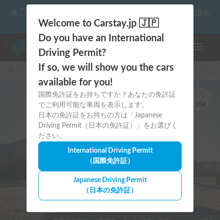
☀️「大曲の花火」をキャンピングカーで最高の思い出にしません
か？
Welcome to Carstay.jp 🇯🇵
Do you have an International
ナビゲー
Driving Permit?
If so, we will show you the cars
キャンピングカー・車中泊スポット予約はCarstay
/
キャンピン
available for you!
国際免許証をお持ちですか？あなたの免許証
でご利用可能な車両を表示します。
354
日本の免許証をお持ちの方は「Japanese
Driving Permit（日本の免許証）」をお選びく
ださい。
International Driving Permit
（国際免許証）
Japanese Driving Permit
（日本の免許証）