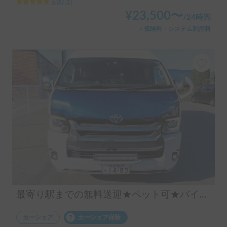
5.00
(
1
)
¥
23,500
〜
/
24時間
＋保険料・システム利用料
最寄り駅までの無料送迎★ペット可★バイク積載可能★引越し等★貨物利用可能
カーシェア
カーシェア保険