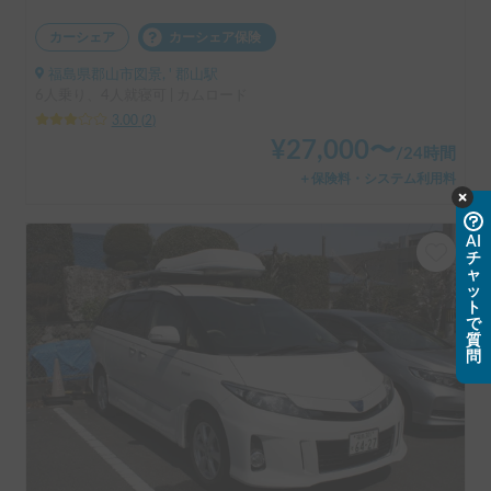
カーシェア
カーシェア保険
福島県郡山市図景, ' 郡山駅
6人乗り、4人就寝可 | カムロード
3.00
(
2
)
¥
27,000
〜
/
24時間
＋保険料・システム利用料
AI
チ
ャ
ッ
ト
で
質
問