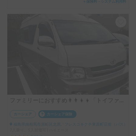
＋保険料・システム利用料
ファミリーにおすすめ👨‍👨‍👦‍👦「トイファクトリー バーデングランデ」
カーシェア
カーシェア保険
福島県南相馬市原町区北原, ' フレスコキクチ東原町店前（バス）
7人乗り、5人就寝可 | ハイエース