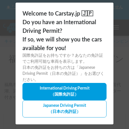
☀️「大曲の花火」をキャンピングカーで最高の思い出にしません
か？
Welcome to Carstay.jp 🇯🇵
Do you have an International
ナビゲー
Driving Permit?
If so, we will show you the cars
キャンピングカー・車中泊スポット予約はCarstay
/
キャンピン
available for you!
国際免許証をお持ちですか？あなたの免許証
福島県のレンタルキャンピン
でご利用可能な車両を表示します。
グカー
日本の免許証をお持ちの方は「Japanese
Driving Permit（日本の免許証）」をお選びく
ださい。
福島市・郡山・いわき・南相馬周辺を起点に、会津や猪苗代
International Driving Permit
湖、浜通り方面の旅に合う車両を検索できます。FFヒーター
（国際免許証）
付きやペット可など条件別に比較可能です。
Japanese Driving Permit
（日本の免許証）
場所