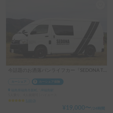
今話題のお洒落バンライフカー『SEDONA TYPE4』 2024年9月よりシェア再開します！
カーシェア
カーシェア保険
福島県福島市新町, ' JR福島駅
5人乗り、4人就寝可 | ハイエース
5.00
(
3
)
¥
19,000
〜
/
24時間