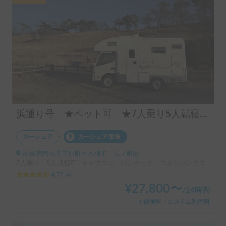
浜通り号 ★ペット可 ★7人乗り5人就寝可 ★エアコン・ヒーター・キッチン完備
カーシェア
カーシェア保険
福島県南相馬市原町区本陣前, ' 原ノ町駅
7人乗り、5人就寝可 | キャブコン バンテック コルドバンクス
4.75
(
4
)
¥
27,800
〜
/
24時間
＋保険料・システム利用料