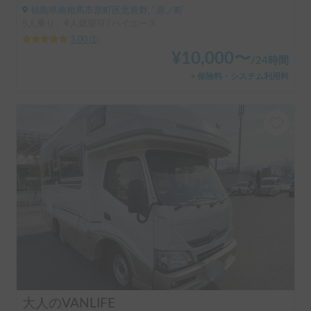
福島県南相馬市原町区北長野, ' 原ノ町
5人乗り、4人就寝可 | ハイエース
5.00
(
1
)
¥
10,000
〜
/
24時間
＋保険料・システム利用料
大人のVANLIFE