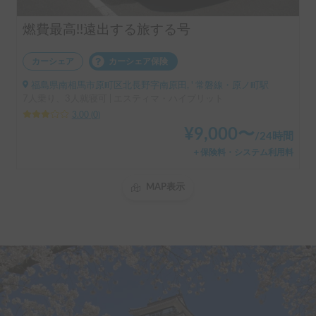
燃費最高!!遠出する旅する号
カーシェア
カーシェア保険
福島県南相馬市原町区北長野字南原田, ' 常磐線・原ノ町駅
7人乗り、3人就寝可 | エスティマ・ハイブリット
3.00
(
0
)
¥
9,000
〜
/
24時間
＋保険料・システム利用料
MAP表示