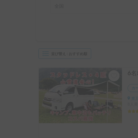
全国
並び替え
:
おすすめ順
カ
東京
8人乗