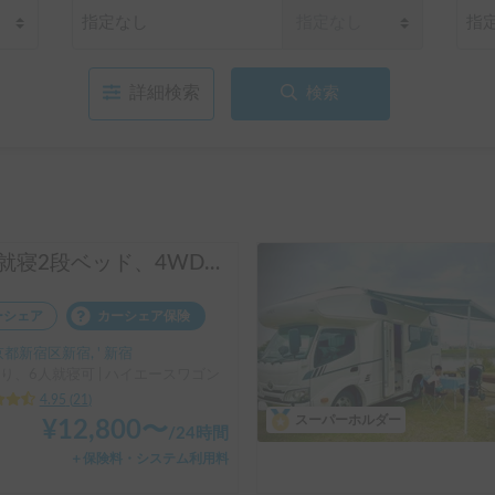
詳細検索
検索
6名就寝2段ベッド、4WD、スタッドレス、FFヒーターのキャンピングカー
ーシェア
カーシェア保険
都新宿区新宿, ' 新宿
り、6人就寝可 | ハイエースワゴン
4.95
(
21
)
スーパーホルダー
¥
12,800
〜
/
24時間
＋保険料・システム利用料