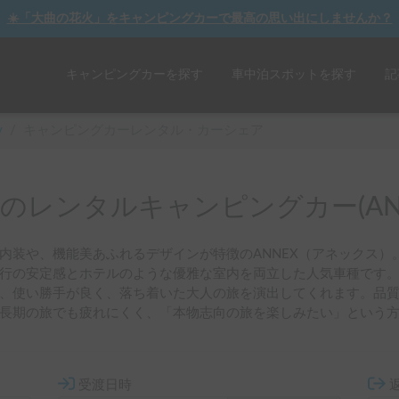
☀️「大曲の花火」をキャンピングカーで最高の思い出にしませんか？
キャンピングカーを探す
車中泊スポットを探す
記
y
/
キャンピングカーレンタル・カーシェア
のレンタルキャンピングカー(ANN
内装や、機能美あふれるデザインが特徴のANNEX（アネックス）
行の安定感とホテルのような優雅な室内を両立した人気車種です
、使い勝手が良く、落ち着いた大人の旅を演出してくれます。品
長期の旅でも疲れにくく、「本物志向の旅を楽しみたい」という
受渡日時