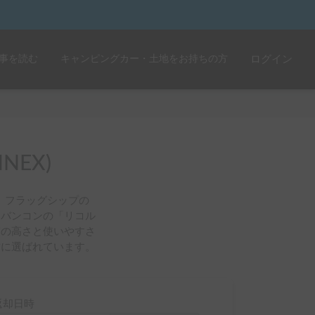
事を読む
キャンピングカー・土地をお持ちの方
ログイン
EX)
。フラッグシップの
。バンコンの「リコル
質の高さと使いやすさ
方に選ばれています。
返却日時