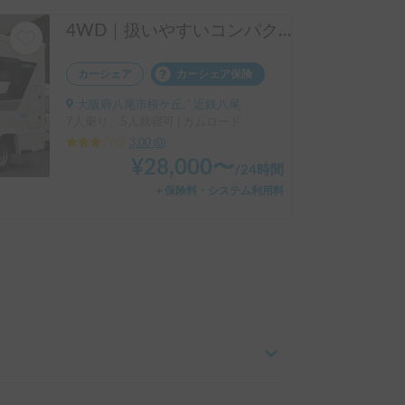
4WD｜扱いやすいコンパクトキャンピングカー
カーシェア
カーシェア保険
大阪府八尾市桜ケ丘, ' 近鉄八尾
7人乗り、5人就寝可 | カムロード
3.00
(
0
)
¥
28,000
〜
/
24時間
＋保険料・システム利用料