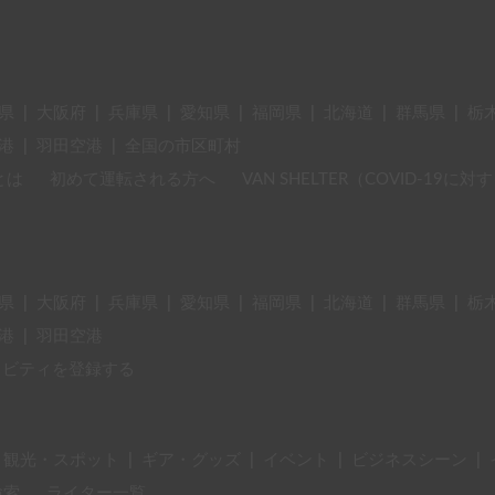
県
|
大阪府
|
兵庫県
|
愛知県
|
福岡県
|
北海道
|
群馬県
|
栃
港
|
羽田空港
|
全国の市区町村
とは
初めて運転される方へ
VAN SHELTER（COVID-19
県
|
大阪府
|
兵庫県
|
愛知県
|
福岡県
|
北海道
|
群馬県
|
栃
港
|
羽田空港
ィビティを登録する
・観光・スポット
|
ギア・グッズ
|
イベント
|
ビジネスシーン
|
検索
ライター一覧