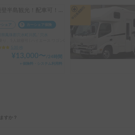
平日長期割引
【能登半島観光！配車可！走行無でのキャンピングカー泊可！FFヒーター・4WD・ワークデスク・冬スタッドレス】田舎バックパッカーハウス・能登のキャンピングカー「動くホテル」＜アネックス・ファミリーワゴンC＞
ーシェア
カーシェア保険
県鳳珠郡穴水町川尻, ' 穴水
乗り、5人就寝可 | ハイエース ワゴンGL
5.00
(
4
)
¥
13,000
〜
/
24時間
＋保険料・システム利用料
ますか？