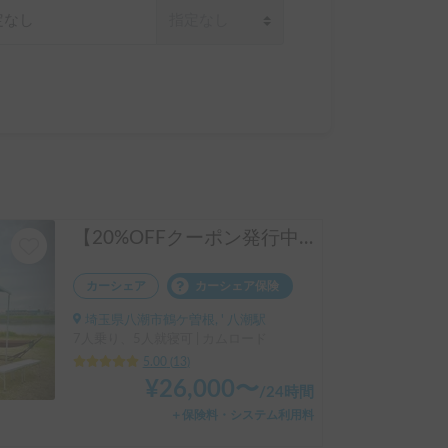
【20%OFFクーポン発行中※利用条件有】フル装備！まるで動くワンルーム🏠️LIBERTY52DB | 新車/充実の電気容量/エアコン・ヒーター・床暖で年中快適/ペット大歓迎/受渡し場所多数/キャンピングカー/レンタル/レンタカー
カーシェア
カーシェア保険
埼玉県八潮市鶴ケ曽根, ' 八潮駅
7人乗り、5人就寝可 | カムロード
5.00
(
13
)
¥
26,000
〜
/
24時間
＋保険料・システム利用料