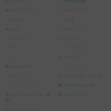
2%A4%E3%83%B3%E3%83%87%E3%82%A3108%E5%85
コンセント
外部供給電源
%AC%E5%BC%8F%E8%B3%87%E6%96%99.pdf

サブバッテリー
家庭用エアコン
▼同型タイプのインディ727の紹介動画（約2分）です。
FFヒーター
冷蔵庫
https://youtu.be/ULfr7ue_lH4?si=buct7oJFpWfw4os7
シンク
電子レンジ
ガスコンロ
テーブル
※こちらは平日長期割引対象車両です。予約リクエスト画面
で予約前に割引率を確認できます。

テレビ
カーオーディオ
└ 平日 48時間以上の予約 ： 平日 利用料金 + システム利用
料 の 5% OFF

トイレ
シャワー
└ 平日 72時間以上の予約 ： 平日 利用料金 + システム利用
料 の 10% OFF

バックカメラ
シーリングファン
└ 平日 96時間以上の予約 ： 平日 利用料金 + システム利用
オーニング
カーテン/サンシェード
料 の 15% OFF

└ 平日 120時間以上の予約 ： 平日 利用料金 + システム利用
チャイルドシート
ドライブレコーダー
料 の 20% OFF

（土日祝・カーシェアのハイシーズン日は対象外）
スタッドレスタイヤ（冬
カーエアコン
季）
サイクルキャリア