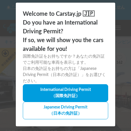
☀️「大曲の花火」をキャンピングカーで最高の思い出にしません
か？
Welcome to Carstay.jp 🇯🇵
Do you have an International
ナビゲー
Driving Permit?
If so, we will show you the cars
キャンピングカー・車中泊スポット予約はCarstay
/
キャンピン
available for you!
あり
平日長期割引
国際免許証をお持ちですか？あなたの免許証
でご利用可能な車両を表示します。
162
日本の免許証をお持ちの方は「Japanese
Driving Permit（日本の免許証）」をお選びく
ださい。
International Driving Permit
（国際免許証）
Japanese Driving Permit
（日本の免許証）