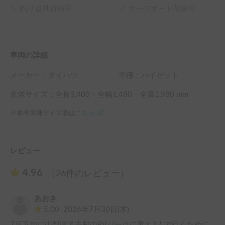
釣り道具荷積可
サーフボード荷積可
車両の詳細
メーカー：
ダイハツ
車種：ハイゼット
車体サイズ：全長
3,400
・全幅
1,480
・全高
1,980
mm
※参考車種サイズ表は
こちら
レビュー
4.96
（26件のレビュー）
あおき
5.00
2026年7月30日(木)
7月下旬に山梨県道志村のRVパークに妻と2人で行くために