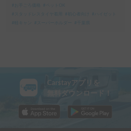
#
お手ごろ価格
#
ペットOK
#
スタッドレスタイヤ着用
#
初心者向け
#
ハイゼット
#
軽キャン
#
スーパーホルダー
#
千葉県
Carstayアプリを
無料ダウンロード！