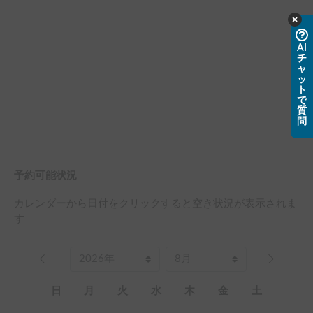
AI
チ
ャ
ッ
ト
で
質
問
予約可能状況
カレンダーから日付をクリックすると空き状況が表示されま
す
日
月
火
水
木
金
土