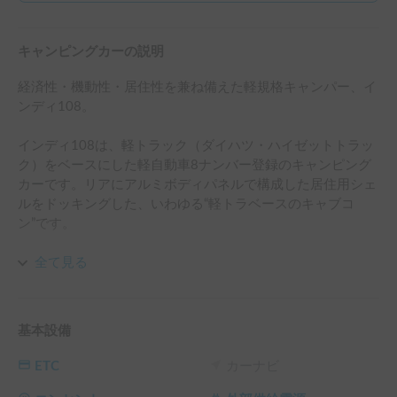
キャンピングカーの説明
経済性・機動性・居住性を兼ね備えた軽規格キャンパー、イ
ンディ108。

インディ108は、軽トラック（ダイハツ・ハイゼットトラッ
ク）をベースにした軽自動車8ナンバー登録のキャンピング
カーです。リアにアルミボディパネルで構成した居住用シェ
ルをドッキングした、いわゆる“軽トラベースのキャブコ
ン”です。

コンパクトサイズならではの走行性能と機動性、軽自動車な
全て見る
らではのランニングコストの安さ、ポップアップルーフが生
み出す開放的な室内空間を兼ね備えた、魅力的な1台です。

基本設備
▼インディ108公式資料もご覧ください。

file:///C:/Users/mail/OneDrive/%E3%83%87%E3%82%B9%
ETC
カーナビ
E3%82%AF%E3%83%88%E3%83%83%E3%83%97/%E3%8