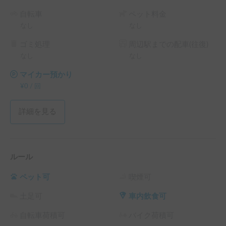
自転車
ペット料金
なし
なし
ゴミ処理
周辺駅までの配車(往復)
なし
なし
マイカー預かり
¥
0
/
回
詳細を見る
ルール
ペット可
喫煙可
土足可
車内飲食可
自転車荷積可
バイク荷積可