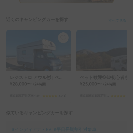
近くのキャンピングカーを探す
すべて見る
レジストロ アウル🦉 | ペット大歓迎🐶エアコンヒーター完備で年中快適✨️手ぶらOK🏕️映えるキャンピングカー📷️
ペット歓迎🐶🐱初心者も安心🙆‍♂️コンパクトキャブコン！年中快適な最強設備「Grand Puppy」
¥
28,000
〜
¥
25,000
〜
/24
時間
/24
時間
東京都江戸川区南小岩
5.0
(
1
)
東京都東京都江戸川北小岩６丁目
5.0
(
似ているキャンピングカーを探す
#
インディアナ・RV
#
平日長期割引対象車