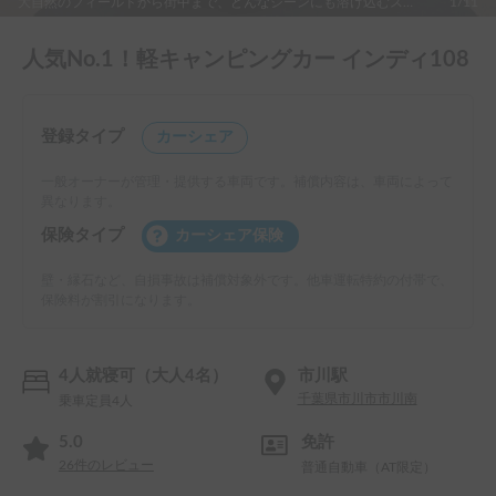
大自然のフィールドから街中まで、どんなシーンにも溶け込むスタイリッシュなデザインが、インディ108の大きな魅力のひとつです。居住部分のシェルには、軽量化と断熱性を両立したアルミボディパネルを採用。コンパクトな室内空間を最大限に活かすため、ポップアップ機構付きのルーフを採用。ルーフをクローズすると全高が2m未満（1990mm）に収まるので、都市部に多い全高制限付きの立体駐車場にも問題なく入庫でき、高速道路でも安定したドライブが可能です。さらに、車を停めてルーフをオープンすれば、大人が立って手を伸ばせるほどの室内高と開放的なインテリア空間が実現できます。ポップアップルーフを採用することで、ファーストカーとしても使える「機動性」とキャンピングカーとしての「居住性」を、パーフェクトに両立させたのがポイントです。
1/11
人気No.1！軽キャンピングカー インディ108
登録タイプ
カーシェア
一般オーナーが管理・提供する車両です。補償内容は、車両によって
異なります。
保険タイプ
カーシェア保険
壁・縁石など、自損事故は補償対象外です。他車運転特約の付帯で、
保険料が割引になります。
4人就寝可（大人4名）
市川駅
千葉県市川市市川南
乗車定員4人
5.0
免許
26
件のレビュー
普通自動車（AT限定）