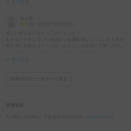
過ごせました。キャンピングカーならではの旅を満喫でき、
全て見る
良い思い出になりました。

親切にご対応いただき、本当にありがとうございました。ま
ちぇる
た機会がありましたら、ぜひ利用させていただきたいです。
5.00
2026年7月25日(土)
楽しい旅をありがとうございました！

もともと予約していた時間から急遽前倒しにしていただき深
夜出発に変更させてくださったこと、出発前に丁寧に説明し
てくださったこと等たくさんオススメできます！

また機会があれば是非お願いしたいです！

全て見る
ありがとうございました！
26
件のレビューをすべて見る
受渡場所
市川駅
から
800
m、
千葉県市川市市川南
GoogleMap