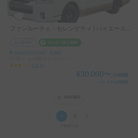
ファンルーチェ・セレンゲティ | ハイエースベースのプレミアムキャブコン
レンタカー
ホルダー加入保険
北海道恵庭市漁町, ' 恵庭駅
7人乗り、6人就寝可 | ハイエース
3.00
(
0
)
¥
30,000
〜
/
24時間
＋システム利用料
MAP表示
Previous
1
2
Next
37件中1-20