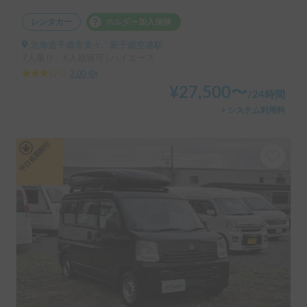
レンタカー
ホルダー加入保険
北海道千歳市美々, ' 新千歳空港駅
7人乗り、6人就寝可 | ハイエース
3.00
(
0
)
¥
27,500
〜
/
24時間
＋システム利用料
平日長期割引