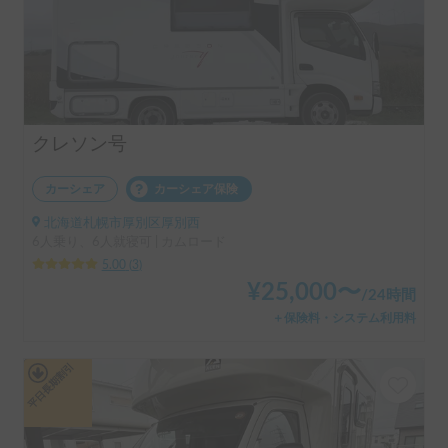
クレソン号
カーシェア
カーシェア保険
北海道札幌市厚別区厚別西
6人乗り、6人就寝可 | カムロード
5.00
(
3
)
¥
25,000
〜
/
24時間
＋保険料・システム利用料
平日長期割引