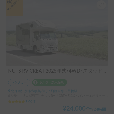
平日長期割引
NUTS RV CREA | 2025年式/4WD×スタッドレス/600Ahバッテリー×家庭用エアコン×ヒーター完備で年中快適！
レンタカー
ホルダー加入保険
北海道江別市豊幌美咲町, ' 函館本線JR豊幌駅
6人乗り、8人就寝可 | ナッツRV「CREA 5.3X ハイパーエボリューショ
5.00
(
1
)
¥
24,000
〜
/
24時間