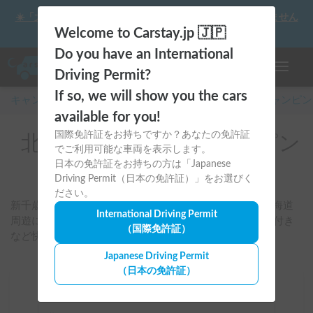
☀️「大曲の花火」をキャンピングカーで最高の思い出にしません
か？
Welcome to Carstay.jp 🇯🇵
Do you have an International
ナビゲー
Driving Permit?
If so, we will show you the cars
キャンピングカー・車中泊スポット予約はCarstay
/
キャンピン
available for you!
国際免許証をお持ちですか？あなたの免許証
北海道のレンタルキャンピン
でご利用可能な車両を表示します。
グカー
日本の免許証をお持ちの方は「Japanese
Driving Permit（日本の免許証）」をお選びく
ださい。
新千歳空港・札幌・千歳・恵庭などを起点に、広大な北海道
International Driving Permit
周遊に合うバンコンやファミリー向け車両、FFヒーター付き
（国際免許証）
など快適装備の車両を比較して予約できます。
Japanese Driving Permit
（日本の免許証）
場所