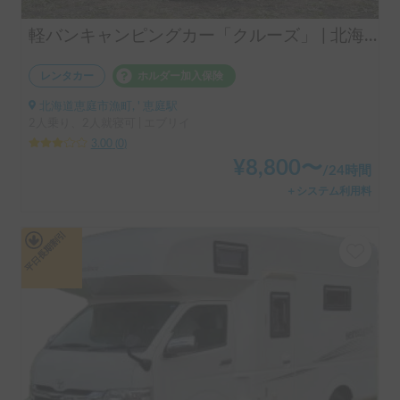
軽バンキャンピングカー「クルーズ」 | 北海道を自由に車中泊旅🚐
レンタカー
ホルダー加入保険
北海道恵庭市漁町, ' 恵庭駅
2人乗り、2人就寝可 | エブリイ
3.00
(
0
)
¥
8,800
〜
/
24時間
＋システム利用料
平日長期割引