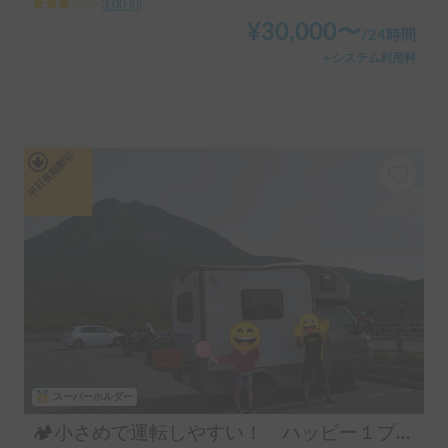
3.00
(
0
)
¥
30,000
〜
/
24時間
＋システム利用料
平日長期割引
スーパーホルダー
🏕️小さめで運転しやすい！ ハッピー１プラス🚙