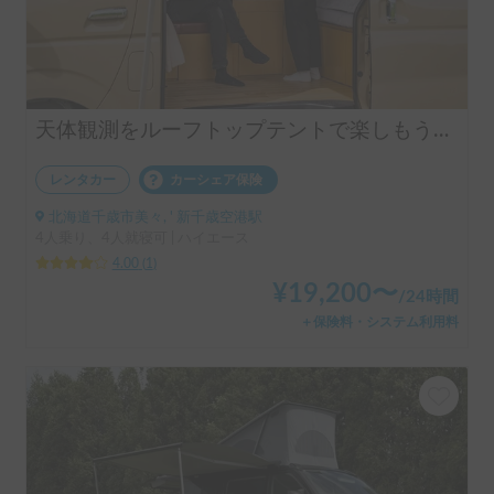
天体観測をルーフトップテントで楽しもう！ "CA"
レンタカー
カーシェア保険
北海道千歳市美々, ' 新千歳空港駅
4人乗り、4人就寝可 | ハイエース
4.00
(
1
)
¥
19,200
〜
/
24時間
＋保険料・システム利用料