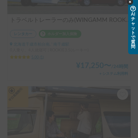
AI
チ
トラベルトレーラーのみ(WINGAMM ROOKIE3.5)
ャ
ッ
ト
レンタカー
ホルダー加入保険
で
質
北海道千歳市柏台南, ' 南千歳駅
問
0人乗り、4人就寝可 | ROOKIE3.5(ルーキー)
5.00
(
1
)
¥
17,250
〜
/
24時間
＋システム利用料
平日長期割引