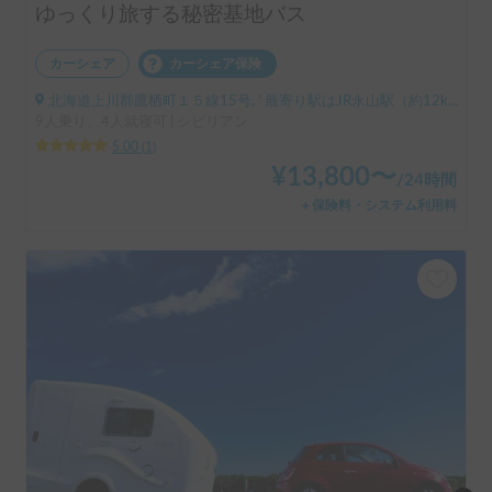
ゆっくり旅する秘密基地バス
カーシェア
カーシェア保険
北海道上川郡鷹栖町１５線15号, ' 最寄り駅はJR永山駅（約12km）となります。
9人乗り、4人就寝可 | シビリアン
5.00
(
1
)
¥
13,800
〜
/
24時間
＋保険料・システム利用料