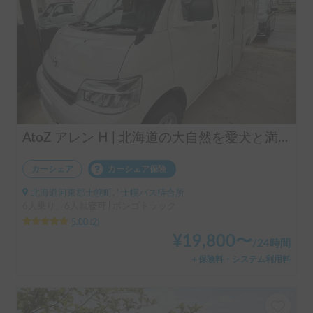
AtoZ アレン H | 北海道の大自然を愛犬と満喫！広々アレンで快適な旅へ
カーシェア
カーシェア保険
北海道河東郡士幌町, ' 士幌バス待合所
6人乗り、6人就寝可 | ボンゴトラック
5.00
(
2
)
¥
19,800
〜
/
24時間
＋保険料・システム利用料