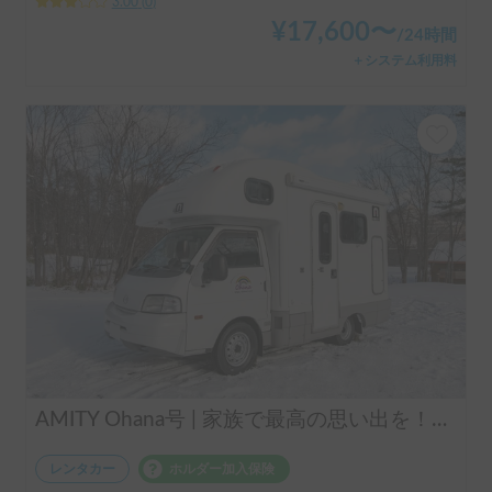
3.00
(
0
)
¥
17,600
〜
/
24時間
＋システム利用料
AMITY Ohana号 | 家族で最高の思い出を！運転しやすいアミティで巡る北海道旅✨道内どこでも柔軟に配車OK🔥
レンタカー
ホルダー加入保険