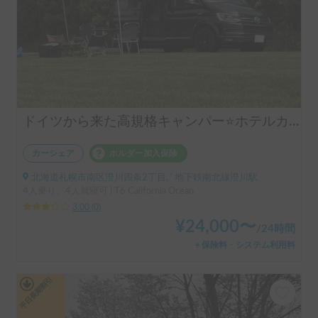
ドイツから来た高規格キャンパー⭐️ホテルカリフォルニア号
カーシェア
ホルダー加入保険
北海道札幌市南区澄川四条2丁目, ' 地下鉄南北線澄川駅
4人乗り、4人就寝可 | T6 California Ocean
3.00
(
0
)
¥
24,000
〜
/
24時間
＋保険料・システム利用料
平日長期割引