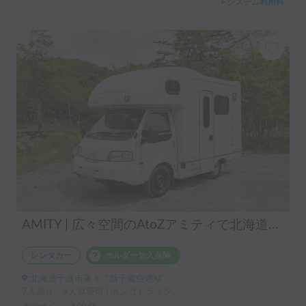
＋システム利用料
AMITY | 広々空間のAtoZアミティで北海道巡り｜FFヒーター完備で夜も安心🚐✨
レンタカー
ホルダー加入保険
北海道千歳市美々, ' 新千歳空港駅
7人乗り、6人就寝可 | ボンゴトラック