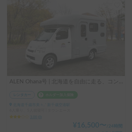
ALEN Ohana号 | 北海道を自由に走る、コンパクトキャブコン
レンタカー
ホルダー加入保険
北海道千歳市美々, ' 新千歳空港駅
6人乗り、5人就寝可 | タウンエース
3.00
(
0
)
¥
16,500
〜
/
24時間