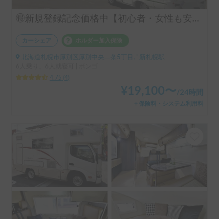
🉐新規登録記念価格中【初心者・女性も安心！】コインパーキングOK！人気No.1ライトキャブコン『あみてぃ〜だ号』で自由な旅へ出発！
カーシェア
ホルダー加入保険
北海道札幌市厚別区厚別中央二条5丁目, ' 新札幌駅
6人乗り、6人就寝可 | ボンゴ
4.75
(
4
)
¥
19,100
〜
/
24時間
＋保険料・システム利用料