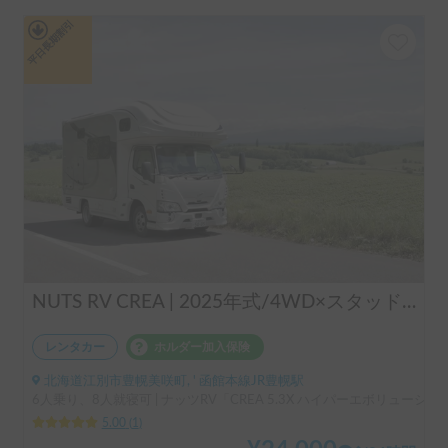
平日長期割引
NUTS RV CREA | 2025年式/4WD×スタッドレス/600Ahバッテリー×家庭用エアコン×ヒーター完備で年中快適！
レンタカー
ホルダー加入保険
北海道江別市豊幌美咲町, ' 函館本線JR豊幌駅
6人乗り、8人就寝可 | ナッツRV「CREA 5.3X ハイパーエボリューショ
5.00
(
1
)