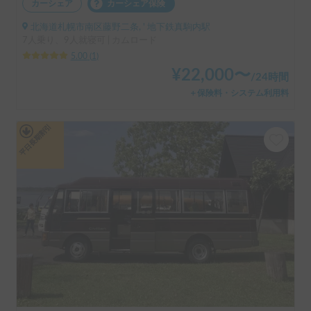
カーシェア
カーシェア保険
北海道札幌市南区藤野二条, ' 地下鉄真駒内駅
7人乗り、9人就寝可 | カムロード
5.00
(
1
)
¥
22,000
〜
/
24時間
＋保険料・システム利用料
平日長期割引