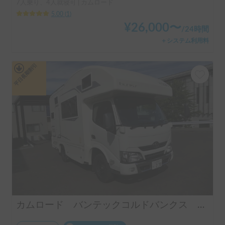
7人乗り、4人就寝可 | カムロード
5.00
(
1
)
¥
26,000
〜
/
24時間
＋システム利用料
平日長期割引
カムロード バンテックコルドバンクス ディーゼルターボ 4WD