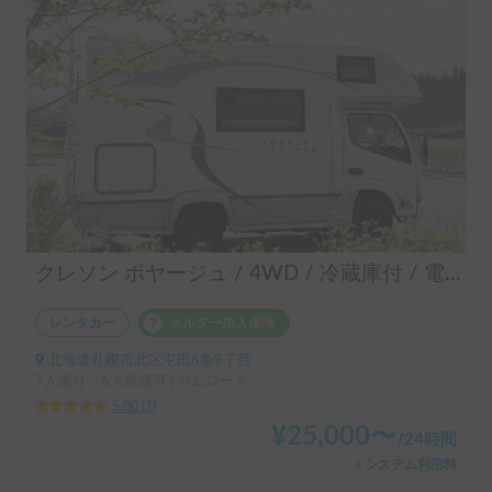
クレソン ボヤージュ / 4WD / 冷蔵庫付 / 電子レンジ付 / エアコン付 / FFヒーター付 / 冬期スタッドレス
レンタカー
ホルダー加入保険
北海道札幌市北区屯田6条9丁目
7人乗り、6人就寝可 | カムロード
5.00
(
1
)
¥
25,000
〜
/
24時間
＋システム利用料