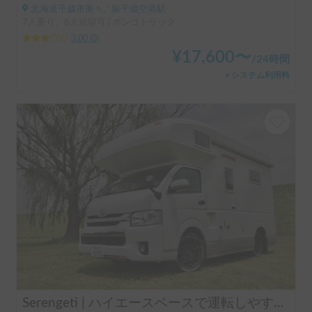
北海道千歳市美々, ' 新千歳空港駅
7人乗り、6人就寝可 | ボンゴトラック
3.00
(
0
)
¥
17,600
〜
/
24時間
＋システム利用料
Serengeti | ハイエースベースで運転しやすい、本格キャブコン