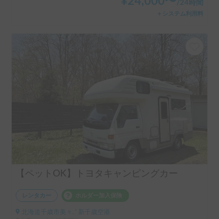
¥
24,000
〜
/
24時間
＋システム利用料
【ペットOK】トヨタキャンピングカー
レンタカー
ホルダー加入保険
北海道千歳市美々, ' 新千歳空港