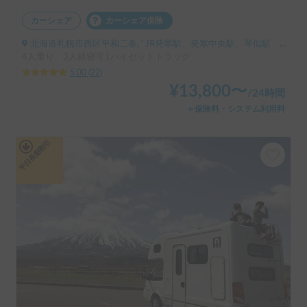
カーシェア
カーシェア保険
北海道札幌市西区平和二条, ' JR発寒駅、発寒中央駅、琴似駅 地下鉄宮の沢、発寒南、琴似、二十四軒など
4人乗り、3人就寝可 | ハイゼットトラック
5.00
(
22
)
¥
13,800
〜
/
24時間
＋保険料・システム利用料
平日長期割引