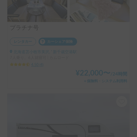
プラチナ号
レンタカー
カーシェア保険
北海道苫小牧市美沢, ' 新千歳空港駅
7人乗り、6人就寝可 | カムロード
4.50
(
4
)
¥
22,000
〜
/
24時間
＋保険料・システム利用料