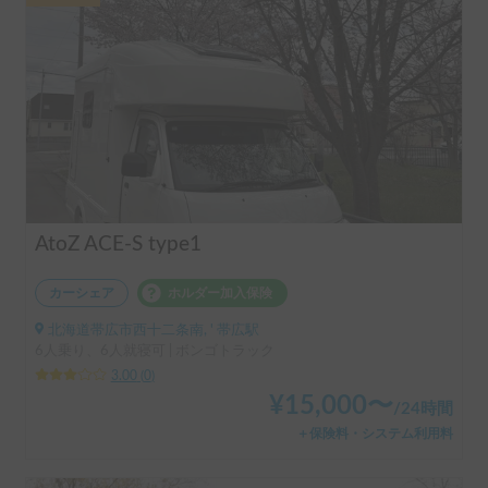
AtoZ ACE-S type1
カーシェア
ホルダー加入保険
北海道帯広市西十二条南, ' 帯広駅
6人乗り、6人就寝可 | ボンゴトラック
3.00
(
0
)
¥
15,000
〜
/
24時間
＋保険料・システム利用料