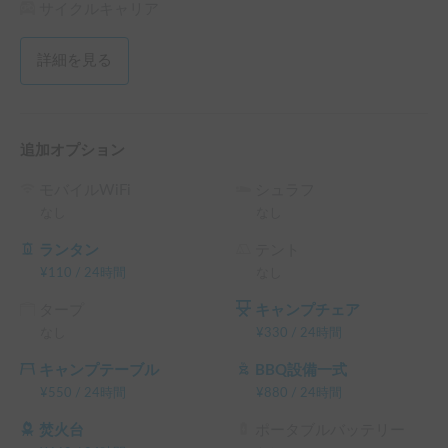
料 の 10% OFF

サイクルキャリア
└ 平日 96時間以上の予約 ： 平日 利用料金 + システム利用
料 の 15% OFF

詳細を見る
└ 平日 120時間以上の予約 ： 平日 利用料金 + システム利用
料 の 20% OFF

（土日祝・カーシェアのハイシーズン日は対象外）
追加オプション
モバイルWiFi
シュラフ
なし
なし
ランタン
テント
¥
110
/
24時間
なし
タープ
キャンプチェア
なし
¥
330
/
24時間
キャンプテーブル
BBQ設備一式
¥
550
/
24時間
¥
880
/
24時間
焚火台
ポータブルバッテリー