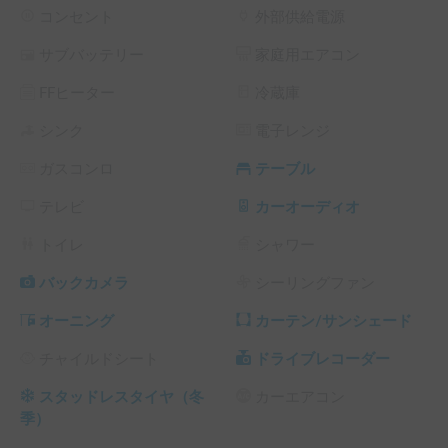
広く使っていただけます。カーサイドオーニングで手軽に日
コンセント
外部供給電源
除けや雨避けを作り出すことが可能です。

サブバッテリー
家庭用エアコン
700whのポータブル電源は追加料金なしでご利用いただけま
す。

FFヒーター
冷蔵庫
11月から3月まではスタッドレスタイヤに履き替えていま
す。スキーなど雪山に行く場合のため、スノーチェーンのレ
シンク
電子レンジ
ンタルもございます。

ガスコンロ
テーブル
▼受渡場所

テレビ
カーオーディオ
JR赤羽駅前まで、無料で配車いたします。その他の場所でも
オプションで都内23区へ配車いたします。（羽田空港除く）

トイレ
シャワー
ご質問やご希望は、メッセージにてご遠慮なくお知らせくだ
バックカメラ
シーリングファン
さい。

オーニング
カーテン/サンシェード
※こちらは平日長期割引対象車両です。予約リクエスト画面
チャイルドシート
ドライブレコーダー
で予約前に割引率を確認できます。

└ 平日 48時間以上の予約 ： 平日 利用料金 + システム利用
スタッドレスタイヤ（冬
カーエアコン
料 の 5% OFF

季）
└ 平日 72時間以上の予約 ： 平日 利用料金 + システム利用