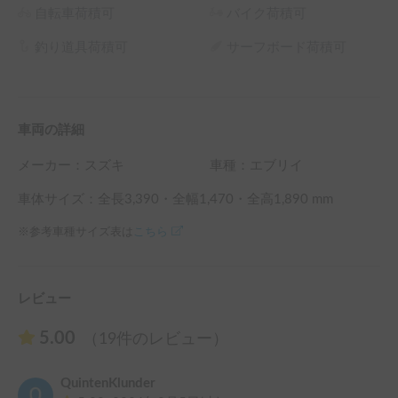
自転車荷積可
バイク荷積可
釣り道具荷積可
サーフボード荷積可
車両の詳細
メーカー：
スズキ
車種：エブリイ
車体サイズ：全長
3,390
・全幅
1,470
・全高
1,890
mm
※参考車種サイズ表は
こちら
レビュー
5.00
（19件のレビュー）
QuintenKlunder