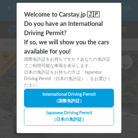
☀️「大曲の花火」をキャンピングカーで最高の思い出にしません
か？
Welcome to Carstay.jp 🇯🇵
Do you have an International
ナビゲー
Driving Permit?
If so, we will show you the cars
キャンピングカー・車中泊スポット予約はCarstay
/
キャンピン
available for you!
あり
平日長期割引
国際免許証をお持ちですか？あなたの免許証
でご利用可能な車両を表示します。
81
日本の免許証をお持ちの方は「Japanese
Driving Permit（日本の免許証）」をお選びく
ださい。
International Driving Permit
（国際免許証）
Japanese Driving Permit
（日本の免許証）