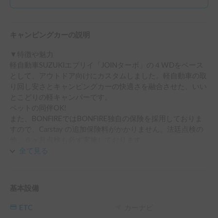
キャンピングカーの説明
▼特徴や魅力

軽自動車SUZUKIエブリイ「JOINターボ」の４WDをベース
として、アウトドア向けにカスタムしました。軽自動車の取
り回し安さとキャンピングカーの快適さを融合させた、いい
とこどりの軽キャンパーです。

ペットの同伴OK!

また、BONFIREではBONFIRE独自の保険を採用しておりま
すので、Carstay の追加保険料がかかりません。法廷点検の
他、６ヶ月点検も必ず実施しております。

全て見る
▼設備

車内には186㎝×120㎝のウレタンマットレスのベッドキット
（テーブル付き）を装備。快適な車中泊のため、寝具セット
基本設備
のレンタルもご用意しました。ルーフラックに防水ルーフバ
ックを取り付けることができ（ご希望の場合はお知らせくだ
ETC
カーナビ
さい）、キャンプ道具などをルーフに上げることで、車内を