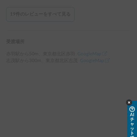
今回は本当にお世話になりました。

19
件のレビューをすべて見る
ありがとうございました！
受渡場所
赤羽駅
から
50
m、
東京都北区赤羽
GoogleMap
志茂駅
から
300
m、
東京都北区志茂
GoogleMap
AI
チ
ャ
ッ
ト