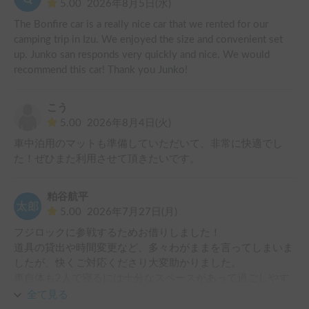
5.00
2026年8月5日(水)
The Bonfire car is a really nice car that we rented for our 
camping trip in Izu. We enjoyed the size and convenient set 
up. Junko san responds very quickly and nice. We would 
recommend this car! Thank you Junko! 
こう
5.00
2026年8月4日(火)
車中泊用のマットも準備していただいて、非常に快適でし
た！ぜひまた利用させて頂きたいです。
粕谷航平
5.00
2026年7月27日(月)
フジロックに参戦するためお借りしました！

道具の貸出や時間変更など、多々わがままを言ってしまいま
したが、快くご対応くださり大変助かりました。

車自体も2人で寝るには十分なスペースがあって過ごしやす
く、かつ取り回しやすいので、キャンピングカー初心者でも
全て見る
安心して運転できました。
