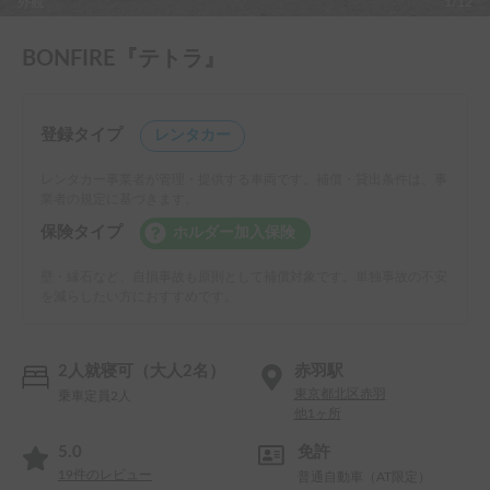
外観
1/12
BONFIRE『テトラ』
登録タイプ
レンタカー
レンタカー事業者が管理・提供する車両です。補償・貸出条件は、事
業者の規定に基づきます。
保険タイプ
ホルダー加入保険
壁・縁石など、自損事故も原則として補償対象です。単独事故の不安
を減らしたい方におすすめです。
2人就寝可（大人2名）
赤羽駅
東京都北区赤羽
乗車定員2人
他1ヶ所
5.0
免許
19
件のレビュー
普通自動車（AT限定）