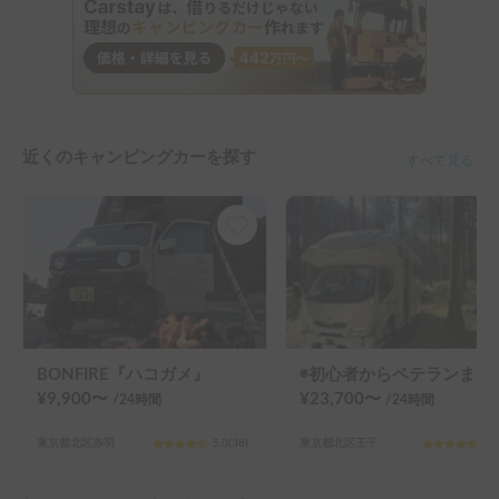
近くのキャンピングカーを探す
すべて見る
BONFIRE『ハコガメ』
◉初心者からベテランまで安心！◉国内大手専門店でフルオプ
¥
9,900
〜
¥
23,700
〜
/24
時間
/24
時間
東京都北区赤羽
5.0
(
38
)
東京都北区王子
5.0