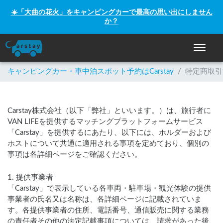
☀️「大曲の花火」をキャンピングカーで最高の思い出にしません
か？
ナビゲー
キャンピングカー・車中泊スポット予約はCarstay
/
特定商取引
Carstay株式会社（以下「弊社」といいます。）は、旅行者に
VAN LIFEを提供するマッチングプラットフォームサービス
「Carstay」を提供するにあたり、以下には、ホルダーおよび
ホストについて共通に適用される事項を定めており、個別の
事項は各詳細ページをご確認ください。
1. 提供事業者
「Carstay」で表示している各車両・駐車場・観光体験の提供
事業者の氏名又は名称は、各詳細ページに記載されていま
す。各提供事業者の住所、電話番号、通信販売に関する業務
の責任者その他の法定記載事項については、請求があった後