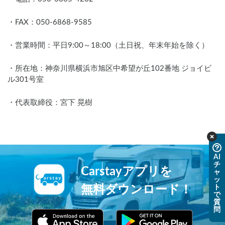
・FAX：050-6868-9585
・営業時間：平日9:00～18:00（土日祝、年末年始を除く）
・所在地：神奈川県横浜市旭区中希望が丘102番地 ジョイビ
ル301号室
・代表取締役：宮下 晃樹
AI
チ
Carstayアプリを
ャ
ッ
無料ダウンロード！
ト
で
質
問