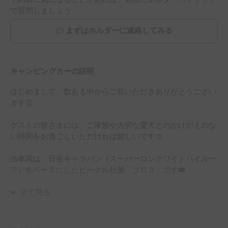
で質問しましょう
まずはホルダーに連絡してみる
キャンピングカーの説明
はじめまして。数ある中からご覧いただきありがとうござい
ます👏

ゲストの皆さまには、ご家族や大切な愛犬とのかけがえのな
い時間をお過ごしいただければ嬉しいです☺

当車両は、日産キャラバン（スーパーロングワイドハイルー
フ）をベースにしたビークル社製「ブロス」です🚐

室内は広々ですが、運転しやすいサイズ感なので初心者の方
全て見る
にもおすすめ🔰

ファミリーやご夫婦、愛犬との思い出作りの旅にぴったりの