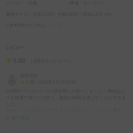
メーカー：
日産
車種：キャラバン
車体サイズ：全長
5,230
・全幅
1,880
・全高
2,250
mm
※参考車種サイズ表は
こちら
レビュー
5.00
（1件のレビュー）
ひさのり
5.00
2026年7月29日(水)
5日間のフジロックでの滞在用にお借りしました！ 車内はと
ても快適で過ごしやすく、最高の時間を過ごすことができま
した。

また、こちらの不注意でトラブルを起こしてしまった際も、
オーナー様が終始とても親切・丁寧にご対応くださり、本当
全て見る
に救われました。トラブル発生時から最後の精算に至るま
で、常に温かく誠実な対応をしていただき、心から感謝して