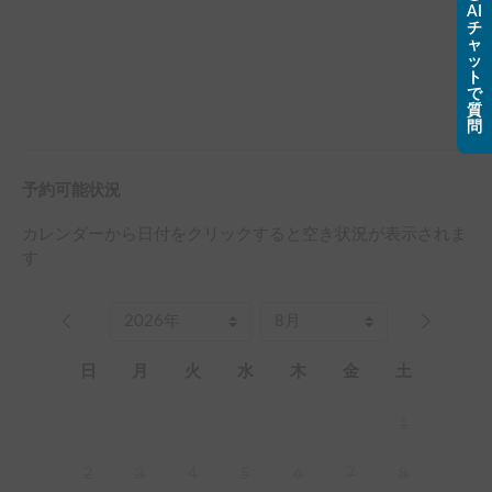
AI
チ
ャ
ッ
ト
で
質
問
予約可能状況
カレンダーから日付をクリックすると空き状況が表示されま
す
日
月
火
水
木
金
土
1
2
3
4
5
6
7
8