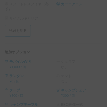
停車時でも稼働します。ご当地の食材や、冷たいお飲み物を
スタッドレスタイヤ（冬
カーエアコン
いつでも楽しめます。

季）
・便利なキッチンスペース🍳

シンク、カセットコンロ、電子レンジ（外部電源接続時）を
サイクルキャリア
備え、車内でのお食事の準備もスムーズです。

詳細を見る
【ペット同伴について】

大切なご家族であるワンちゃんも大歓迎です🐶皆さまが快適
に過ごせるようご協力をお願いいたします。

・車内ではマナーオムツの着用をお願いいたします。

追加オプション
・お散歩の後は必ず足を綺麗に拭いてからご乗車ください🐾
消臭剤やコロコロはご自由にお使いいただけます。

モバイルWiFi
シュラフ
・基本はフリーで過ごしていただきたいですが、噛み癖など
¥
1,000
/
回
なし
心配がある場合はご自身のケージをご利用ください。

・真夏の長時間外出時は、カーテンを閉め切り、旅行先での
ランタン
テント
一時預かり等を活用し大切な命をお守りください。

¥
0
/
回
なし
タープ
キャンプチェア
【ご予約前のお願い】

¥
300
/
回
¥
300
/
回
・ご予約の際は、①利用日・時間　②人数とペットの頭
数　③最終目的地　④運転歴⑤ご利用用途をお知らせくだ
キャンプテーブル
BBQ設備一式