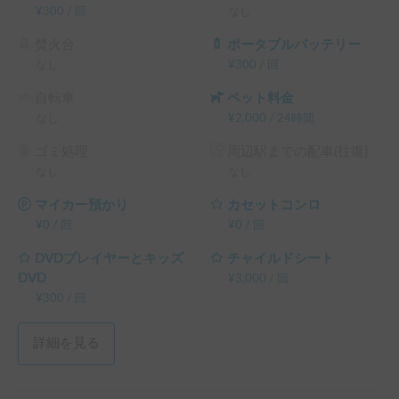
さい✉️

¥
300
/
回
なし
・カレンダーに空きがあっても貸出できない場合がありま
す。

焚火台
ポータブルバッテリー
なし
¥
300
/
回
※こちらは長期割引対象車両です。予約リクエスト画面で予
自転車
ペット料金
約前に割引率を確認できます。

なし
¥
2,000
/
24時間
└ 72時間（3泊）以上の予約 ： 利用料金の10%OFF（契約
料・保険料・システム利用料は除く、以下同）

ゴミ処理
周辺駅までの配車(往復)
└ 120時間（5泊）以上の予約 ： 利用料金の15%OFF

なし
なし
└ 240時間（10泊）以上の予約 ： 利用料金の20%OFF

└ 360時間（15泊）以上の予約 ： 利用料金の30%OFF
マイカー預かり
カセットコンロ
¥
0
/
回
¥
0
/
回
DVDプレイヤーとキッズ
チャイルドシート
DVD
¥
3,000
/
回
¥
300
/
回
詳細を見る