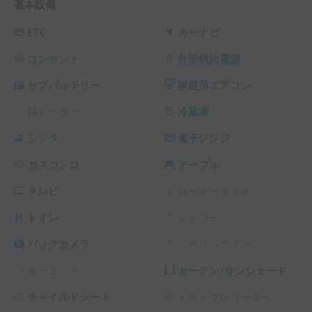
基本設備
一台です✨長期割引も設定しておりますので、長旅にもぜひ
ご活用ください！

ETC
カーナビ
【車両の特徴】

コンセント
外部供給電源
・ゆったり眠れる広々ベッド💤

サブバッテリー
家庭用エアコン
１段目はクイーンサイズで３名様、２段目はダブルサイズで
２名様、合計５名様までゆったり就寝可能です。

FFヒーター
冷蔵庫
・充実の車内エンターテイメント📺

TVモニターを完備。オプションのWi-Fi等でご自身の
シンク
電子レンジ
firestickやゲーム機を接続すれば映画やYouTubeも楽しめま
ガスコンロ
テーブル
す。

・手ぶらで楽しめるオプション多数⛺

テレビ
カーオーディオ
アウトドアチェアやテーブル、キッズ用DVDなど、車中泊を
盛り上げるアイテムをご用意しております。

トイレ
シャワー
【車内装備・快適性】

バックカメラ
シーリングファン
・季節を問わず快適なルーフエアコン❄️

オーニング
カーテン/サンシェード
停車時もサブバッテリーで５時間程度使用可能。外部電源接
続時は時間を気にせず一晩中お使いいただけます。

チャイルドシート
ドライブレコーダー
・いつでも冷たい４０L冷蔵庫🧊
