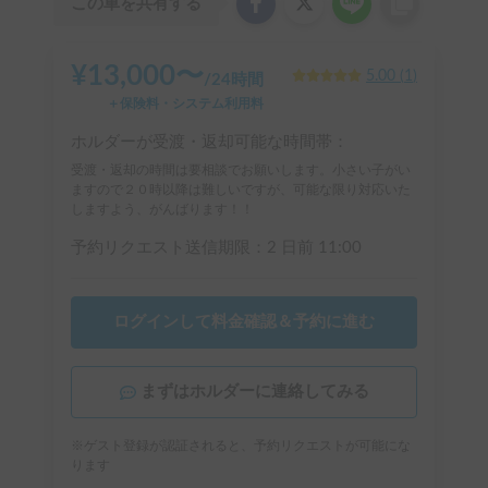
この車を共有する
¥
13,000
〜
5.00
(
1
)
/
24時間
＋保険料・システム利用料
ホルダーが受渡・返却可能な時間帯：
受渡・返却の時間は要相談でお願いします。小さい子がい
ますので２０時以降は難しいですが、可能な限り対応いた
しますよう、がんばります！！
予約リクエスト送信期限：
2 日前
11:00
ログインして料金確認＆予約に進む
まずはホルダーに連絡してみる
※ゲスト登録が認証されると、予約リクエストが可能にな
ります