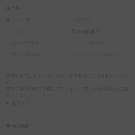
ルール
ペット可
喫煙可
土足可
車内飲食可
自転車荷積可
バイク荷積可
釣り道具荷積可
サーフボード荷積可
車両が普通よりもながいため、右左折時にお気を付けくださ
い。

簡単な清掃用具を準備しております。匂いや毛の処理のご協
全て見る
車両の詳細