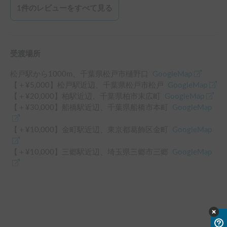
おります。

1
件のレビューをすべて見る
信頼できる本当に素晴らしいオーナー様です。また機会があ
りましたら、ぜひ利用させていただきたいです。ありがとう
ございました！
受渡場所
松戸駅
から
1000
m、
千葉県松戸市樋野口
GoogleMap
【＋¥
5,000
】
松戸駅
近辺
、
千葉県松戸市松戸
GoogleMap
【＋¥
20,000
】
柏駅
近辺
、
千葉県柏市末広町
GoogleMap
【＋¥
30,000
】
船橋駅
近辺
、
千葉県船橋市本町
GoogleMap
【＋¥
10,000
】
金町駅
近辺
、
東京都葛飾区金町
GoogleMap
【＋¥
10,000
】
三郷駅
近辺
、
埼玉県三郷市三郷
GoogleMap