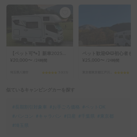
【ペット可🐾】新車2025年モデル・家庭用エアコン搭載！家族や愛犬と快適なキャンピングカー旅を🚐7名乗車×5名就寝可能💤
ペット歓迎🐶🐱初心者も安心🙆‍♂️コンパクトキャブコン！年中快適な最強設備「Grand Puppy」
¥
20,000
〜
¥
25,000
〜
/24
時間
/24
時間
埼玉県八潮市
5.0
(
15
)
東京都東京都江戸川北小岩６丁目
5.0
(
似ているキャンピングカーを探す
#
長期割引対象車
#
お手ごろ価格
#
ペットOK
#
バンコン
#
キャラバン
#
日産
#
千葉県
#
東京都
#
埼玉県