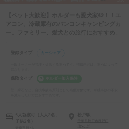
外観
1/20
【ペット大歓迎】ホルダーも愛犬家🐶！！エ
アコン、冷蔵庫有のバンコンキャンピングカ
ー。ファミリー、愛犬との旅行におすすめ。
登録タイプ
カーシェア
一般オーナーが管理・提供する車両です。補償内容は、車両によって
異なります。
保険タイプ
ホルダー加入保険
壁・縁石など、自損事故も原則として補償対象です。単独事故の不安
を減らしたい方におすすめです。
5人就寝可（大人3名、
松戸駅
子供2名）
千葉県松戸市樋野口
他5ヶ所
乗車定員7人