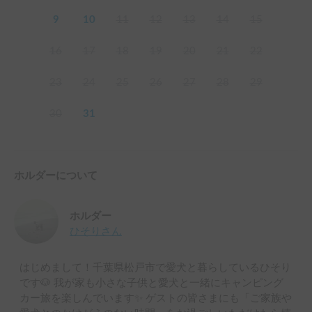
9
10
11
12
13
14
15
16
17
18
19
20
21
22
23
24
25
26
27
28
29
30
31
ホルダーについて
ホルダー
ひそり
さん
はじめまして！千葉県松戸市で愛犬と暮らしているひそり
です🐶 我が家も小さな子供と愛犬と一緒にキャンピング
カー旅を楽しんでいます✨ ゲストの皆さまにも「ご家族や