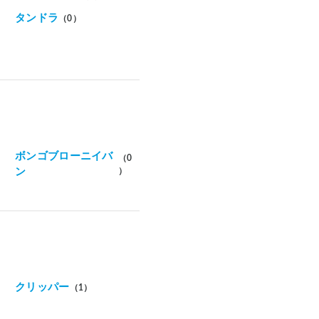
タンドラ
（0）
ボンゴブローニイバ
（0
ン
）
クリッパー
（1）