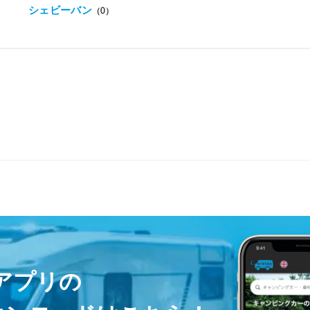
シェビーバン
（0）
ayアプリの