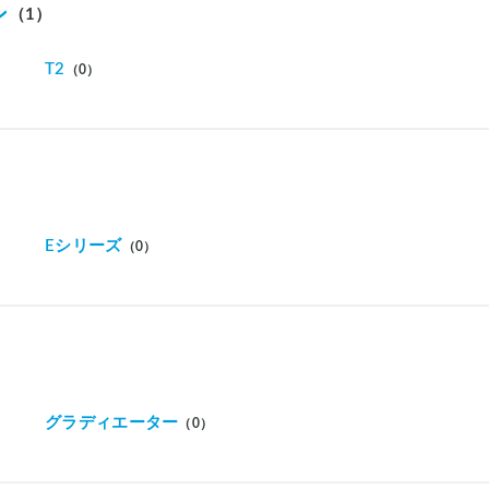
ン
（1）
T2
（0）
Eシリーズ
（0）
グラディエーター
（0）