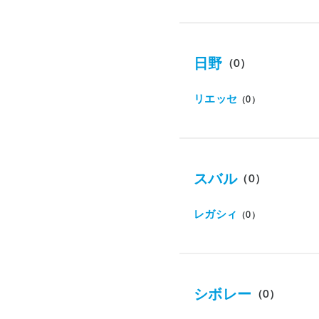
日野
（0）
リエッセ
（0）
スバル
（0）
レガシィ
（0）
シボレー
（0）