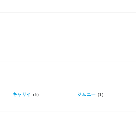
キャリイ
ジムニー
（5）
（1）