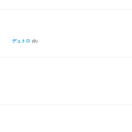
デュトロ
（0）