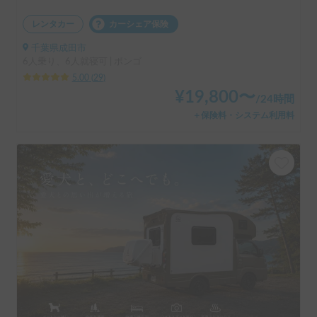
レンタカー
カーシェア保険
千葉県成田市
6人乗り、6人就寝可 | ボンゴ
5.00
(
29
)
¥
19,800
〜
/
24時間
＋保険料・システム利用料