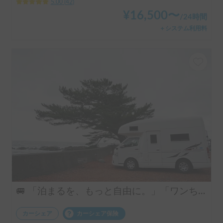
5.00
(
42
)
¥
16,500
〜
/
24時間
＋システム利用料
🚐 「泊まるを、もっと自由に。」「ワンちゃんも一緒に、旅に出よう。」ハイエースベースのラグジュアリーキャブコン！ 4人乗りで広々ゆったり快適空間 ・リアクーラー完備で移動中も後部座席も快適 ・揺れが少なく長距離でも快適な乗り心地 👉 初めてのキャンピングカーにもおすすめです！オプションキャンプ用品も充実してます。
カーシェア
カーシェア保険