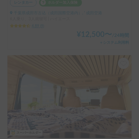
レンタカー
ホルダー加入保険
千葉県成田市古込（成田国際空港内）, ' 成田空港
6人乗り、3人就寝可 | ハイエース
4.89
(
9
)
¥
12,500
〜
/
24時間
＋システム利用料
スーパーホルダー