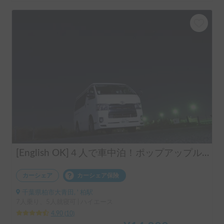
[English OK]４人で車中泊！ポップアップルーフテントキャンピングハイエース
カーシェア
カーシェア保険
千葉県柏市大青田, ' 柏駅
7人乗り、5人就寝可 | ハイエース
4.90
(
10
)