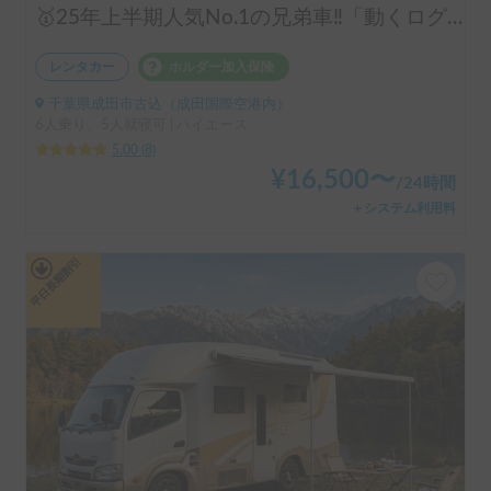
🥇25年上半期人気No.1の兄弟車‼️「動くログハウス🪵」【カップルに大人気✨】【ペット旅🐕】📌内容充実なのに格安の「オリジナル保険プラン」を準備👍
レンタカー
ホルダー加入保険
千葉県成田市古込（成田国際空港内）
6人乗り、5人就寝可 | ハイエース
5.00
(
8
)
¥
16,500
〜
/
24時間
＋システム利用料
平日長期割引