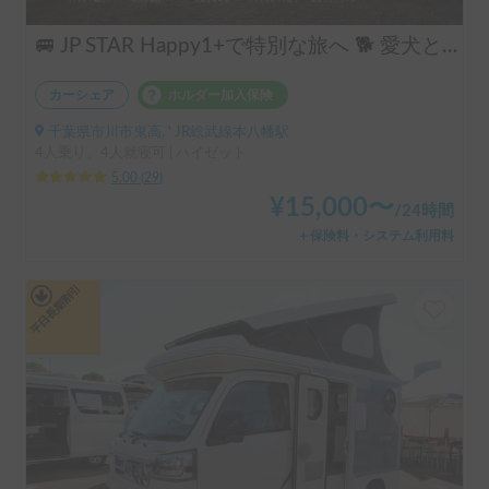
🚐 JP STAR Happy1+で特別な旅へ 🐕 愛犬と一緒に、夫婦旅・ソロキャン・音楽フェスを楽しもう♪
カーシェア
ホルダー加入保険
千葉県市川市鬼高, ' JR総武線本八幡駅
4人乗り、4人就寝可 | ハイゼット
5.00
(
29
)
¥
15,000
〜
/
24時間
＋保険料・システム利用料
平日長期割引