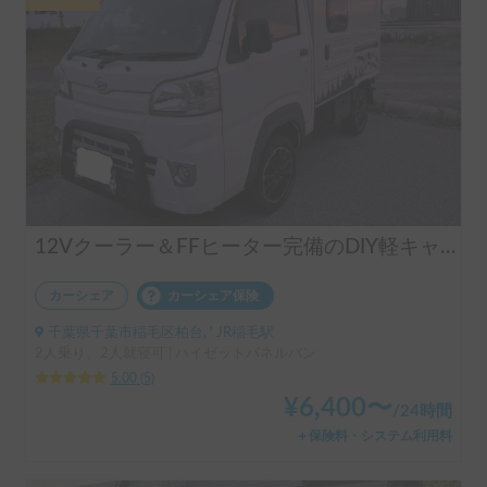
12Vクーラー＆FFヒーター完備のDIY軽キャン「クロスロード」号
カーシェア
カーシェア保険
千葉県千葉市稲毛区柏台, ' JR稲毛駅
2人乗り、2人就寝可 | ハイゼットパネルバン
5.00
(
5
)
¥
6,400
〜
/
24時間
＋保険料・システム利用料