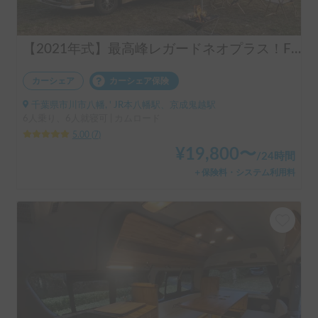
【2021年式】最高峰レガードネオプラス！FFヒーター＆エアコン完備で年中快適🚐トイレ利用可で安心✨
カーシェア
カーシェア保険
千葉県市川市八幡, ' JR本八幡駅、京成鬼越駅
6人乗り、6人就寝可 | カムロード
5.00
(
7
)
¥
19,800
〜
/
24時間
＋保険料・システム利用料