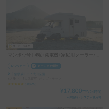
スーパーホルダー
マンボウ号 | 4駆+発電機+家庭用クーラー/レンタル事業者の為、万が一の自損事故の車両保険ついてます
レンタカー
カーシェア保険
千葉県成田市, ' 成田空港
6人乗り、5人就寝可 | ボンゴトラック
5.00
(
97
)
¥
17,800
〜
/
24時間
＋保険料・システム利用料