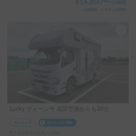
¥
14,800
〜
/
24時間
＋保険料・システム利用料
Lucky ヴォーン号 成田空港からも20分
カーシェア
カーシェア保険
千葉県香取市佐原, ' 佐原駅