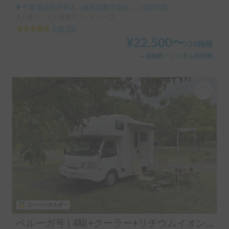
千葉県成田市古込（成田国際空港内）, ' 成田空港
4人乗り、4人就寝可 | ハイエース
5.00
(
33
)
¥
22,500
〜
/
24時間
＋保険料・システム利用料
スーパーホルダー
ベルーガ号 | 4駆+クーラー+リチウムイオンバッテリー+ソーラーパネル/レンタル事業者 自損事故の車両保険ついてます