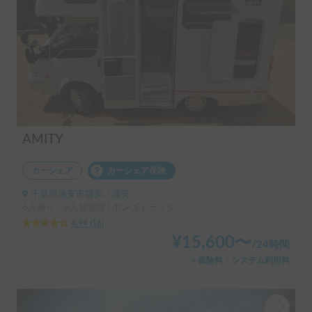
AMITY
カーシェア
カーシェア保険
千葉県浦安市猫実, ' 浦安
6人乗り、6人就寝可 | ボンゴトラック
4.94
(
16
)
¥
15,600
〜
/
24時間
＋保険料・システム利用料