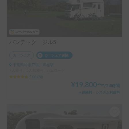
スーパーホルダー
バンテック ジル5
カーシェア
カーシェア保険
千葉県柏市戸張, ' JR柏駅
7人乗り、5人就寝可 | カムロード
5.00
(
20
)
¥
19,800
〜
/
24時間
＋保険料・システム利用料