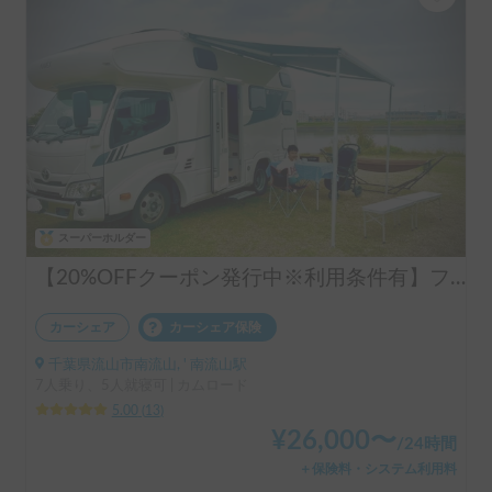
スーパーホルダー
【20%OFFクーポン発行中※利用条件有】フル装備！まるで動くワンルーム🏠️LIBERTY52DB | 新車/充実の電気容量/エアコン・ヒーター・床暖で年中快適/ペット大歓迎/受渡し場所多数/キャンピングカー/レンタル/レンタカー
カーシェア
カーシェア保険
千葉県流山市南流山, ' 南流山駅
7人乗り、5人就寝可 | カムロード
5.00
(
13
)
¥
26,000
〜
/
24時間
＋保険料・システム利用料