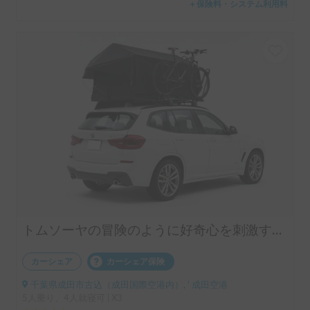
＋保険料・システム利用料
トムソーヤの冒険のように好奇心を刺激する特別な体験があります。ルーフテントは、日常から離れた冒険心と、高い場所にある秘密基地を彷彿とさせます。まさに車上泊・車中泊キャンプに最適な、人気のアウトドア用品・キャンプギアと言えます。四駆、SUVキャンプでのソトアソビに大活躍すること間違い無し。これ一つで手軽にアウトドアライフ＆トリップが始められ、また愛犬との思い出作りにも最適。直前予約も可能で、マウンテンバイクやロードバイクを積んだアクティブな旅にも対応します。さらに夏は花火大会＆野外音楽フェスを満喫してみては✨
カーシェア
カーシェア保険
千葉県成田市古込（成田国際空港内）, ' 成田空港
5人乗り、4人就寝可 | X3