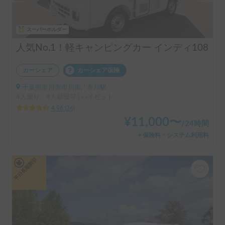
スーパーホルダー
人気No.1！軽キャンピングカー インディ108
カーシェア
カーシェア保険
千葉県市川市市川南, ' 市川駅
4人乗り、4人就寝可 | ハイゼット
4.96
(
26
)
¥
11,000
〜
/
24時間
＋保険料・システム利用料
平日長期割引