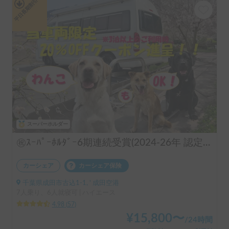
平日長期割引
スーパーホルダー
㊗️ｽｰﾊﾟｰﾎﾙﾀﾞｰ6期連続受賞(2024-26年 認定実績)👑 長期のご利用実績多数♨️🐕♨️わんちゃん🆗🙆✨FFヒーターで夜はぽかぽか☕️直前予約も可能(要相談下さい)⏰全面網戸で犬も人も快適👍ファミリーも喜んで頂けます😃〈ポータブルクーラー・大容量ポータブルバッテリー・電子レンジ・天井換気ファン・冷蔵庫・サブバッテリー2機・外部電源〉 断熱車体&アクリル二重＋網戸とシェード付の断熱窓！花火大会＆野外音楽フェスにも！ロードバイク2台楽々積んで車中泊OK❣️トランポ的な使い方も出来ます！ ハイエース サーフィン 憧れのキャンピングカーで！ 白馬 野沢温泉 蔵王 八方尾根 妙高 スキー スノボ
カーシェア
カーシェア保険
千葉県成田市古込1-1, ' 成田空港
7人乗り、6人就寝可 | ハイエース
4.98
(
57
)
¥
15,800
〜
/
24時間