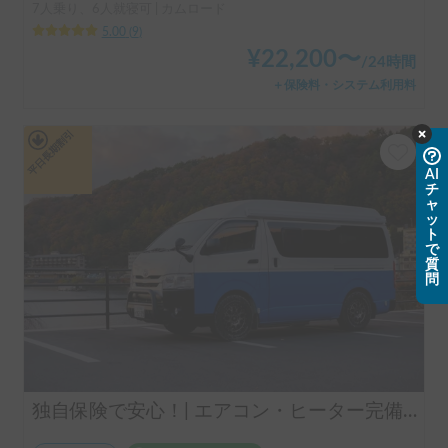
7人乗り、6人就寝可 | カムロード
5.00
(
9
)
¥
22,200
〜
/
24時間
＋保険料・システム利用料
平日長期割引
AI
チ
ャ
ッ
ト
で
質
問
独自保険で安心！| エアコン・ヒーター完備で就寝時も快適✨都心で借りれるハイエース🚐