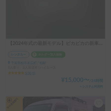
【2024年式の最新モデル】ピカピカの新車で最高の思い出を！9名乗車可能なビークル「フューチャー」
レンタカー
ホルダー加入保険
千葉県柏市末広町, ' 柏駅
9人乗り、5人就寝可 | ハイエース
5.00
(
5
)
¥
15,000
〜
/
24時間
＋システム利用料
平日長期割引