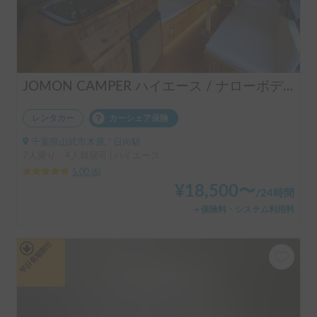
JOMON CAMPER ハイエース / ナローボディーで運転しやすい / 快適設備 / 4人就寝 / 6人掛けパーティーモードテーブル / エアコン＆ヒーター / バーベキュー用品＆キャンプ用品貸出あり / ペット可 / 成田空港送迎無料 / 羽田空港送迎(要相談) / 車両の無料保管 / 英語対応あり / 長期レンタル最大40%OFF♡
レンタカー
カーシェア保険
千葉県山武市木原, ' 日向駅
7人乗り、4人就寝可 | ハイエース
5.00
(
6
)
¥
18,500
〜
/
24時間
＋保険料・システム利用料
平日長期割引