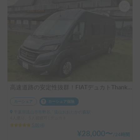
高速道路の安定性抜群！FIATデュカトThank you GO号
カーシェア
カーシェア保険
千葉県流山市市野谷, ' 流山おおたかの森駅
4人乗り、5人就寝可 | デュカト
5.00
(
4
)
¥
28,000
〜
/
24時間