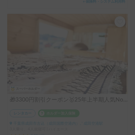
＋保険料・システム利用料
スーパーホルダー
🎁3300円割引クーポン🥇25年上半期人気No.1「動くログハウス🪵」【カップルに大人気✨】【ペット旅🐕】📌内容充実なのに格安の「オリジナル保険プラン」を準備👍
レンタカー
ホルダー加入保険
千葉県成田市古込（成田国際空港内）, ' 成田空港駅
3人乗り、4人就寝可 | ハイエース