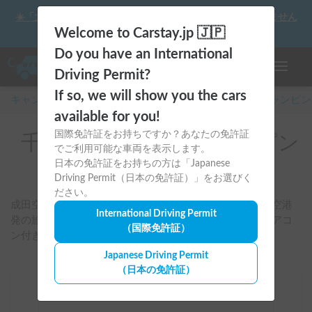
☀️「大曲の花火」をキャンピングカーで最高の思い出にしません
か？
Welcome to Carstay.jp 🇯🇵
Do you have an International
ナビゲー
Driving Permit?
If so, we will show you the cars
キャンピングカー・車中泊スポット予約はCarstay
/
キャンピン
available for you!
国際免許証をお持ちですか？あなたの免許証
千葉県のレンタルキャンピン
でご利用可能な車両を表示します。
グカー
日本の免許証をお持ちの方は「Japanese
Driving Permit（日本の免許証）」をお選びく
ださい。
成田空港・千葉市・船橋・柏・九十九里周辺を起点に、空港
International Driving Permit
発の旅や海沿いドライブに合う車両を検索できます。エアコ
（国際免許証）
ン付きやペット可車両も条件別に比較可能です。
Japanese Driving Permit
（日本の免許証）
場所