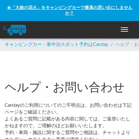
☀️「大曲の花火」をキャンピングカーで最高の思い出にしません
か？
ナビゲー
キャンピングカー・車中泊スポット予約はCarstay
/
ヘルプ・お
ヘルプ・お問い合わせ
Carstayのご利用についてのご不明点は、お問い合わせは下記
ページをご確認ください。
よくあるご質問に記載がある内容に関しては、ご返答いたし
かねますので、ご理解のほどお願いいたします。
予約・車両・施設に関するご質問やご相談は、チャットより