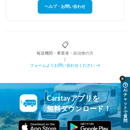
ヘルプ・お問い合わせ
📋
報道機関・事業者・自治体の方
|
フォームよりお問い合わせください →
AI
チ
Carstayアプリを
ャ
ッ
無料ダウンロード！
ト
で
質
問