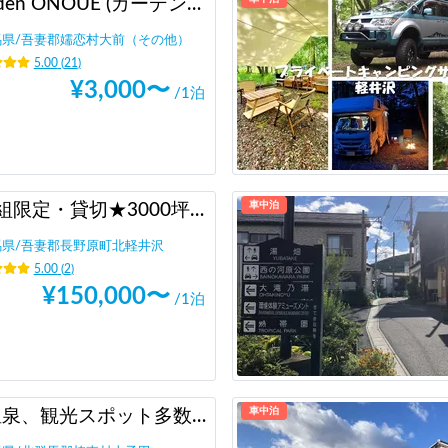
Garden ONOUE (ガーデン尾の上)
馬県
/
吾妻郡嬬恋村大前（その他）
5.00
(
21
)
¥
3,000
〜
/1泊
車中泊
★1組限定・貸切★3000坪の自然林と川を独占 キタカル キャンピングカー&キャンプサイト
馬県
/
吾妻郡長野原町北軽井沢
5.00
(
2
)
¥
150,000
〜
/1泊
車中泊
【温泉、観光スポット多数！！関越自動車道からアクセス良好♪】多目的スタジオ月兎園 駐車場