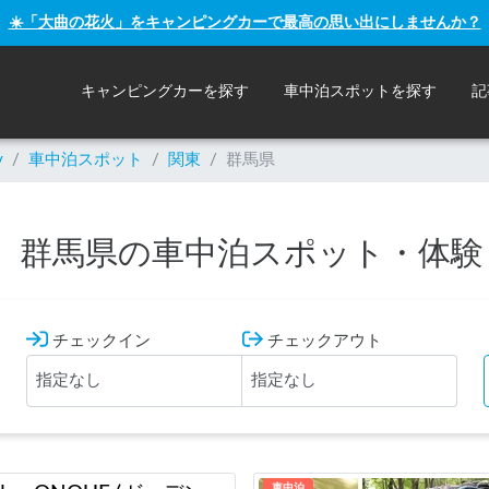
☀️「大曲の花火」をキャンピングカーで最高の思い出にしませんか？
キャンピングカーを探す
車中泊スポットを探す
記
y
/
車中泊スポット
/
関東
/
群馬県
群馬県の車中泊スポット・体験
チェックイン
チェックアウト
車中泊