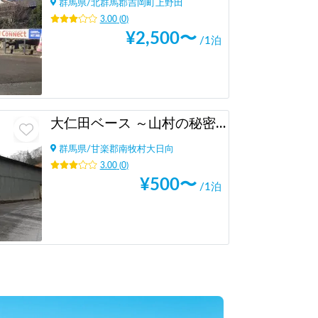
群馬県
/
北群馬郡吉岡町上野田
3.00
(
0
)
¥
2,500
〜
/1泊
大仁田ベース ～山村の秘密基地～
群馬県
/
甘楽郡南牧村大日向
3.00
(
0
)
¥
500
〜
/1泊