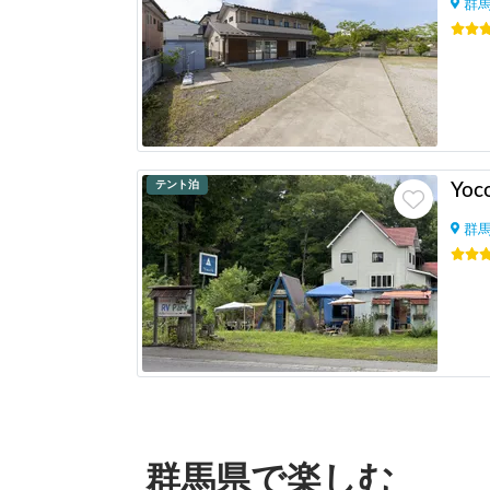
群
テント泊
Yoco
群
群馬県で楽しむ
