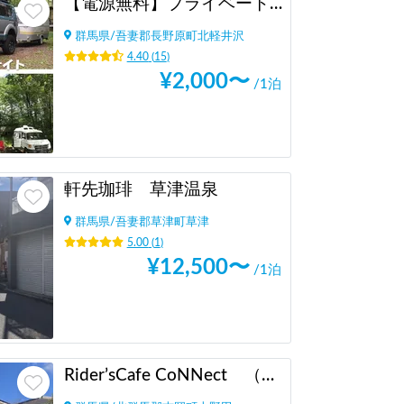
【電源無料】プライベートキャンピングサイト軽井沢
群馬県
/
吾妻郡長野原町北軽井沢
4.40
(
15
)
¥
2,000
〜
/1泊
軒先珈琲 草津温泉
群馬県
/
吾妻郡草津町草津
5.00
(
1
)
¥
12,500
〜
/1泊
Rider’sCafe CoNNect （ライダーズカフェコネクト）