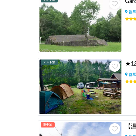
群
テント泊
群
車中泊