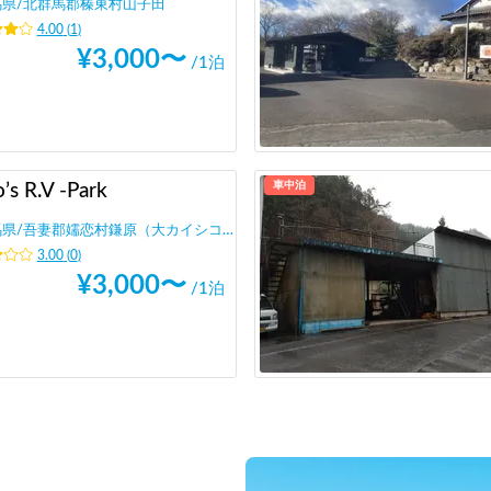
馬県
/
北群馬郡榛東村山子田
4.00
(
1
)
¥
3,000
〜
/1泊
車中泊
’s R.V -Park
馬県
/
吾妻郡嬬恋村鎌原（大カイシコ）
3.00
(
0
)
¥
3,000
〜
/1泊