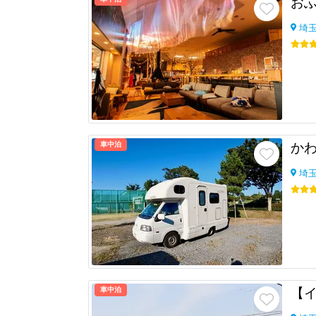
おふろ
埼
車中泊
か
埼
車中泊