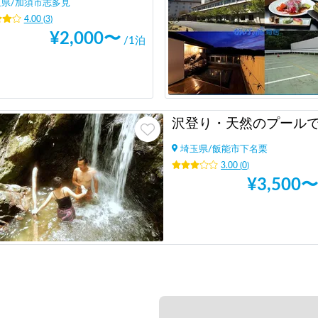
玉県
/
加須市志多見
4.00
(
3
)
¥
2,000
〜
/1泊
埼玉県
/
飯能市下名栗
3.00
(
0
)
¥
3,500
〜