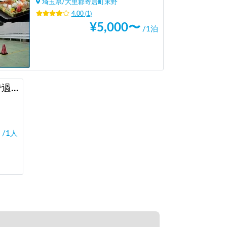
埼玉県
/
大里郡寄居町末野
4.00
(
1
)
¥
5,000
〜
/1泊
沢登り・天然のプールで過ごす時間体験 in 飯能
/1人