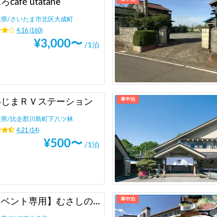
café utatane
玉県
/
さいたま市北区大成町
4.16
(
160
)
¥
3,000
〜
/1泊
車中泊
わじまＲＶステーション
玉県
/
比企郡川島町下八ツ林
4.21
(
14
)
¥
500
〜
/1泊
車中泊
【イベント専用】むさしの村駐車場