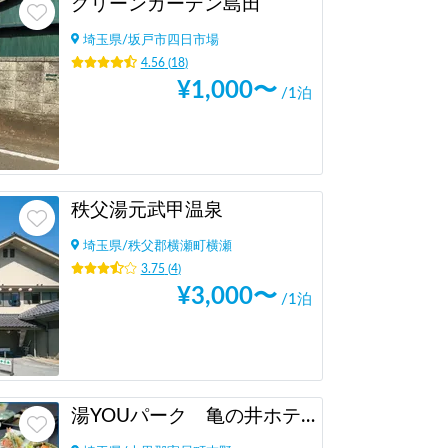
グリーンガーデン島田
埼玉県
/
坂戸市四日市場
4.56
(
18
)
¥
1,000
〜
/1泊
秩父湯元武甲温泉
埼玉県
/
秩父郡横瀬町横瀬
3.75
(
4
)
¥
3,000
〜
/1泊
湯YOUパーク 亀の井ホテル 長瀞寄居（旧かんぽの宿）（埼玉県）