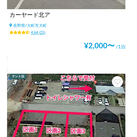
カーヤード北ア
長野県
/
大町市大町
4.64
(
25
)
¥
2,000
〜
/1泊
テント泊