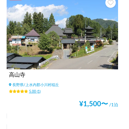
高山寺
長野県
/
上水内郡小川村稲丘
5.00
(
1
)
¥
1,500
〜
/1泊