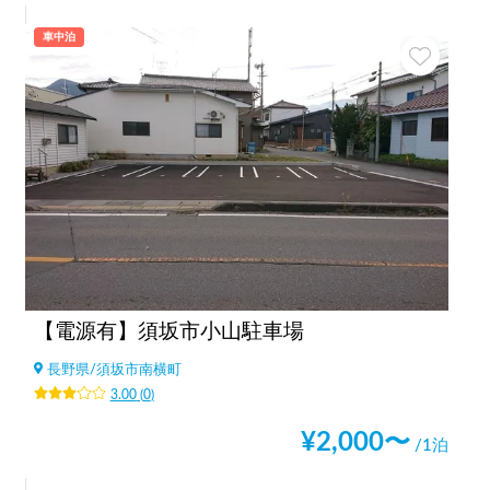
車中泊
【電源有】須坂市小山駐車場
長野県
/
須坂市南横町
3.00
(
0
)
¥
2,000
〜
/1泊