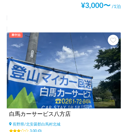
¥
3,000
〜
/1泊
車中泊
白馬カーサービス八方店
長野県
/
北安曇郡白馬村北城
3.00
(
0
)