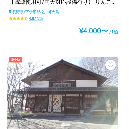
【電源使用可/雨天対応設備有り】 りんご焚火の駅 マルカメ果樹園
長野県
/
下伊那郡松川町大島
4.87
(
23
)
¥
4,000
〜
/1泊
車中泊