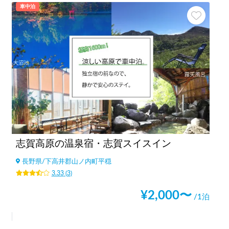
車中泊
志賀高原の温泉宿・志賀スイスイン
長野県
/
下高井郡山ノ内町平穏
3.33
(
3
)
¥
2,000
〜
/1泊