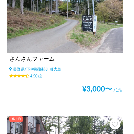
さんさんファーム
長野県
/
下伊那郡松川町大島
4.50
(
2
)
¥
3,000
〜
/1泊
車中泊