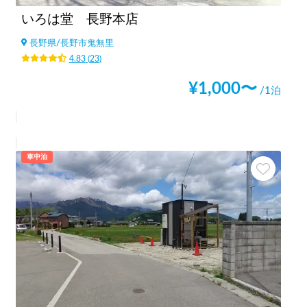
いろは堂 長野本店
長野県
/
長野市鬼無里
4.83
(
23
)
¥
1,000
〜
/1泊
車中泊