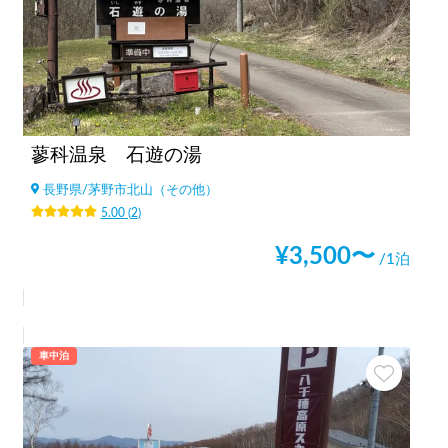
蓼科温泉 石遊の湯
長野県
/
茅野市北山（その他）
5.00
(
2
)
¥
3,500
〜
/1泊
車中泊