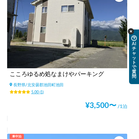
AI
チ
ャ
ッ
ト
で
質
こころゆるめ処なまけやパーキング
問
長野県
/
北安曇郡池田町池田
5.00
(
1
)
¥
3,500
〜
/1泊
車中泊