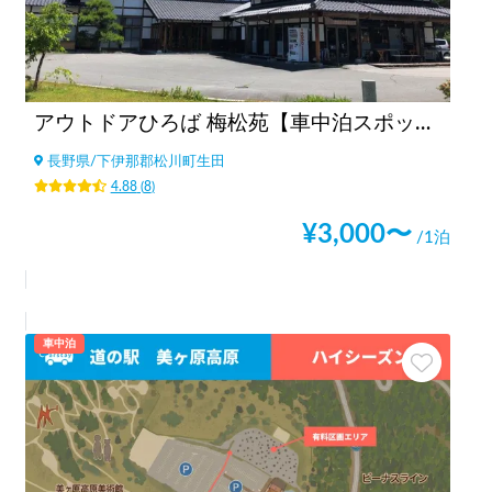
アウトドアひろば 梅松苑【車中泊スポット駐車場エリア🚐】
長野県
/
下伊那郡松川町生田
4.88
(
8
)
¥
3,000
〜
/1泊
車中泊