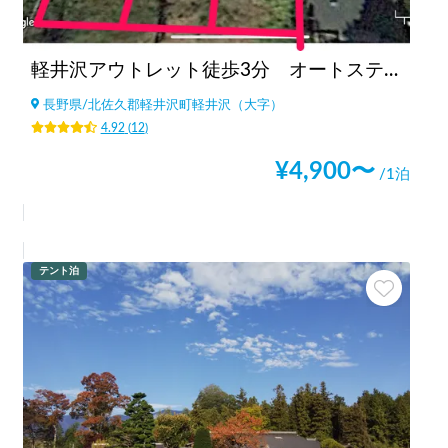
軽井沢アウトレット徒歩3分 オートステーション(現在休止中)
長野県
/
北佐久郡軽井沢町軽井沢（大字）
4.92
(
12
)
¥
4,900
〜
/1泊
テント泊