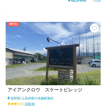
/1泊
車中泊
アイアンクロウ スケートビレッジ
長野県
/
上高井郡小布施町都住
3.00
(
0
)