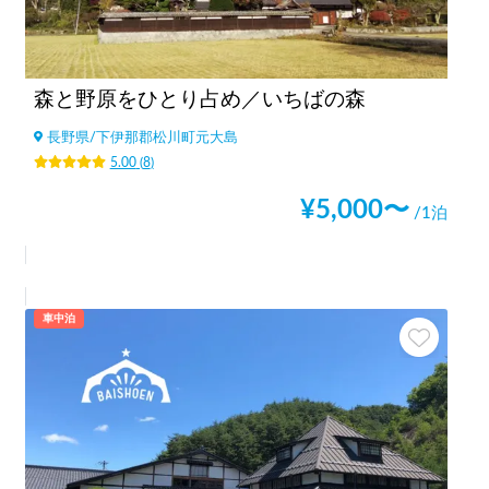
森と野原をひとり占め／いちばの森
長野県
/
下伊那郡松川町元大島
5.00
(
8
)
¥
5,000
〜
/1泊
車中泊