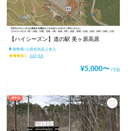
【ハイシーズン】道の駅 美ヶ原高原
長野県
/
上田市武石上本入
3.67
(
12
)
¥
5,000
〜
/1泊
車中泊