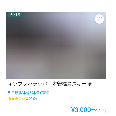
テント泊
キソフクハラッパ 木曽福島スキー場
長野県
/
木曽郡木曽町新開
3.00
(
0
)
¥
3,000
〜
/1泊