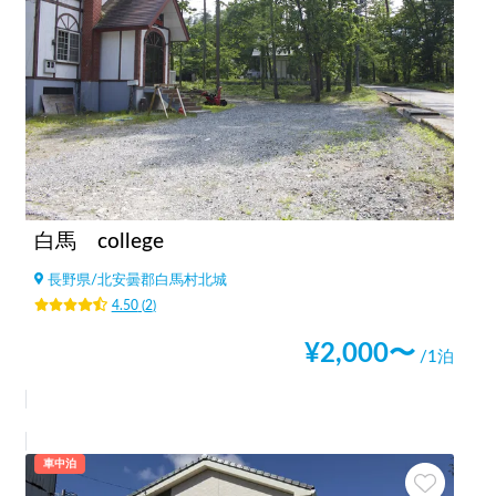
白馬 college
長野県
/
北安曇郡白馬村北城
4.50
(
2
)
¥
2,000
〜
/1泊
車中泊