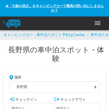
☀️「大曲の花火」をキャンピングカーで最高の思い出にしません
か？
ナビゲー
キャンピングカー・車中泊スポット予約はCarstay
/
車中泊スポ
長野県の車中泊スポット・体
験
場所
長野県
チェックイン
チェックアウト