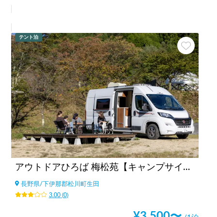
テント泊
アウトドアひろば 梅松苑【キャンプサイトエリア🏕️】
長野県
/
下伊那郡松川町生田
3.00
(
0
)
¥
3,500
〜