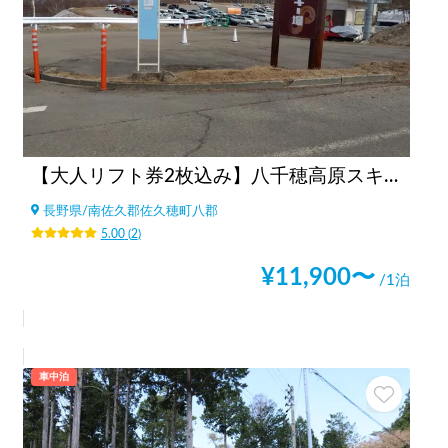
【大人リフト券2枚込み】八千穂高原スキー場
長野県
/
南佐久郡佐久穂町八郡
5.00
(
2
)
¥
11,900
〜
/1泊
車中泊