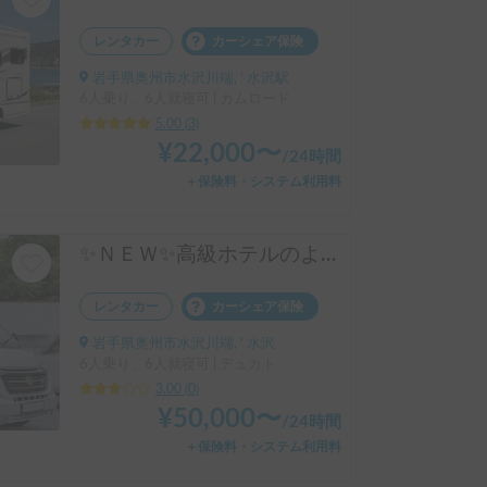
レンタカー
カーシェア保険
岩手県奥州市水沢川端, ' 水沢駅
6人乗り、6人就寝可 | カムロード
5.00
(
3
)
¥
22,000
〜
/
24時間
＋保険料・システム利用料
✨ＮＥＷ✨高級ホテルのような快適さ✨アドリア マトリックス 670DL シュプリーム
レンタカー
カーシェア保険
岩手県奥州市水沢川端, ' 水沢
6人乗り、6人就寝可 | デュカト
3.00
(
0
)
¥
50,000
〜
/
24時間
＋保険料・システム利用料