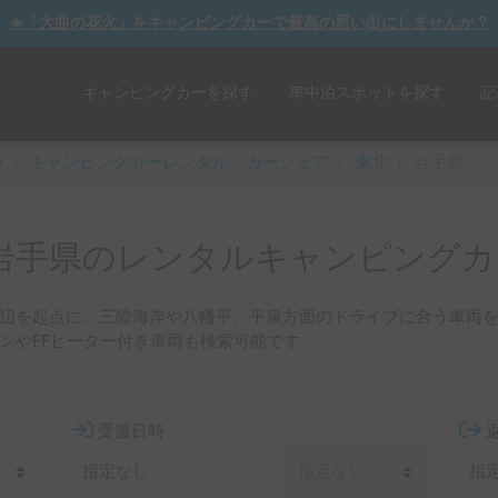
☀️「大曲の花火」をキャンピングカーで最高の思い出にしませんか？
キャンピングカーを探す
車中泊スポットを探す
記
y
/
キャンピングカーレンタル・カーシェア
/
東北
/
岩手県
岩手県のレンタルキャンピングカ
辺を起点に、三陸海岸や八幡平、平泉方面のドライブに合う車両
ンやFFヒーター付き車両も検索可能です。
受渡日時