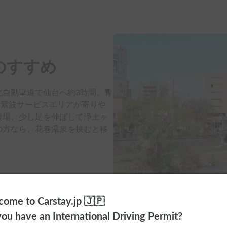
のすすめ
北自動車道で仙台へ約3時間、青
憩は紫波サービスエリアが寄りや
農場、少し足を伸ばして浄土ヶ
の方なら、花巻温泉を挟むと移
ome to Carstay.jp 🇯🇵
ou have an International Driving Permit?