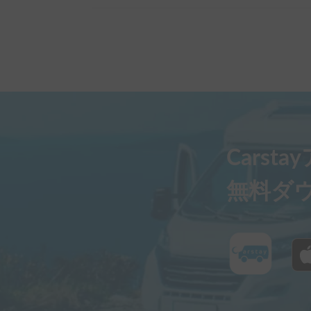
Carst
無料ダ