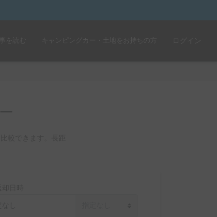
事を読む
キャンピングカー・土地をお持ちの方
ログイン
ー
を比較できます。長距
返却日時