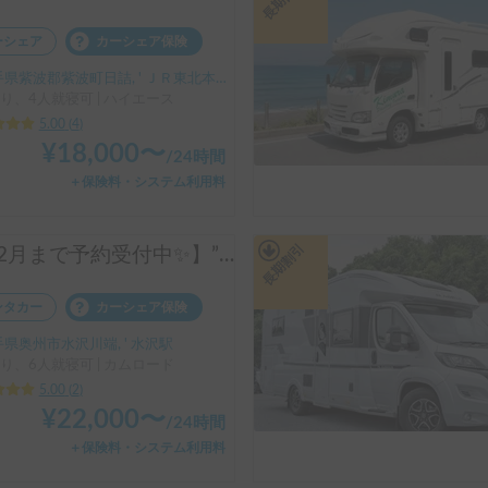
ーシェア
カーシェア保険
県紫波郡紫波町日詰, ' ＪＲ東北本線 紫波中央駅
り、4人就寝可 | ハイエース
5.00
(
4
)
¥
18,000
〜
/
24時間
＋保険料・システム利用料
長期割引
【12月まで予約受付中✨】”ジル520”
ンタカー
カーシェア保険
県奥州市水沢川端, ' 水沢駅
り、6人就寝可 | カムロード
5.00
(
2
)
¥
22,000
〜
/
24時間
＋保険料・システム利用料