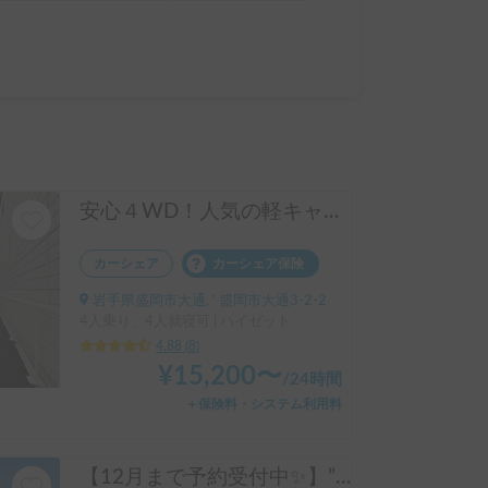
安心４WD！人気の軽キャンピングカー Happy1＋！
カーシェア
カーシェア保険
岩手県盛岡市大通, ' 盛岡市大通3-2-2
4人乗り、4人就寝可 | ハイゼット
4.88
(
8
)
¥
15,200
〜
/
24時間
＋保険料・システム利用料
【12月まで予約受付中✨】”クレア5.3X”