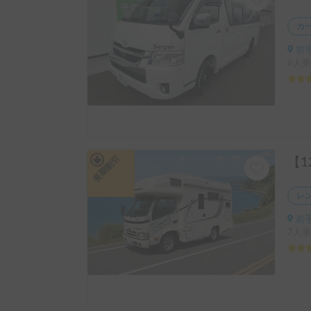
カ
岩手
6人乗
長期割引
レ
岩手
7人乗