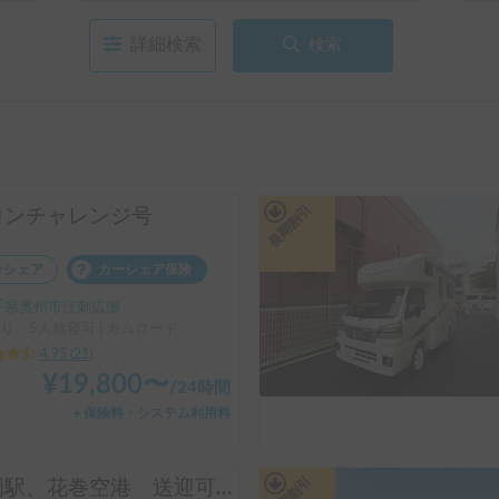
詳細検索
検索
長期割引
コンチャレンジ号
ーシェア
カーシェア保険
手県奥州市江刺広瀬
り、5人就寝可 | カムロード
4.95
(
21
)
¥
19,800
〜
/
24時間
＋保険料・システム利用料
長期割引
盛岡駅、花巻空港 送迎可！ ペットと一緒にベルゲン号