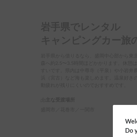
岩手県でレンタル

キャンピングカー旅
岩手県から借りるなら、盛岡中心部から東
森へ約2.5〜3.5時間ほどかかります。休
すいです。県内は中尊寺（平泉）や小岩井
浜（宮古）など海も楽しめます。温泉好き
動疲れが残りにくいのでおすすめです。
主な受渡場所
盛岡市／花巻市／一関市
Welc
Do y