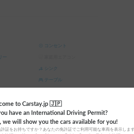


のご利用をお願い致します。

すのでご了承下さい。

をご持参下さい。低反発マットレスのレンタルも
て返却をお願いいたします。

コンセント
ターをOnにして十分に換気を頂けますようお願
リー
家庭用エアコン
さいますようお願いいたします。

シンク
ございます。

ち帰りされると別途処分費を頂く場合がございま
テーブル
けます。

ィオ
トイレ
を停止しますと夏場は暑くなりますので、標高の
ラ
シーリングファン
ome to Carstay.jp 🇯🇵
ou have an International Driving Permit?
サンシェード
チャイルドシート
下さい！

o, we will show you the cars available for you!
スタイヤ（冬
カーエアコン
免許証をお持ちですか？あなたの免許証でご利用可能な車両を表示しま