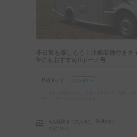
非日常を楽しもう！快適装備付きキャ
⛷️にもおすすめ!!ボーノ号
登録タイプ
レンタカー
レンタカー事業者が管理・提供する車両です。補償・貸出
条件は、事業者の規定に基づきます。
6人就寝可（大人4名、子供2名）
乗車定員6人