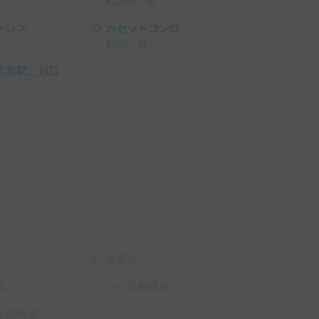
¥
1,000
/
回
トレス
カセットコンロ
¥
500
/
回
大宮駅、川口
土足可
可
バイク荷積可
ド荷積可