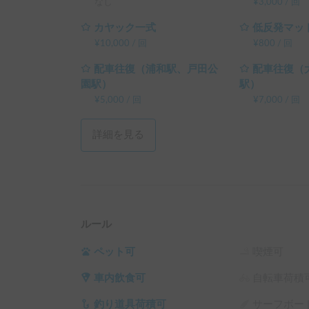
なし
¥
3,000
/
回
カヤック一式
低反発マッ
¥
10,000
/
回
¥
800
/
回
配車往復（浦和駅、戸田公
配車往復（
園駅）
駅）
¥
5,000
/
回
¥
7,000
/
回
詳細を見る
ルール
ペット可
喫煙可
車内飲食可
自転車荷積
釣り道具荷積可
サーフボー