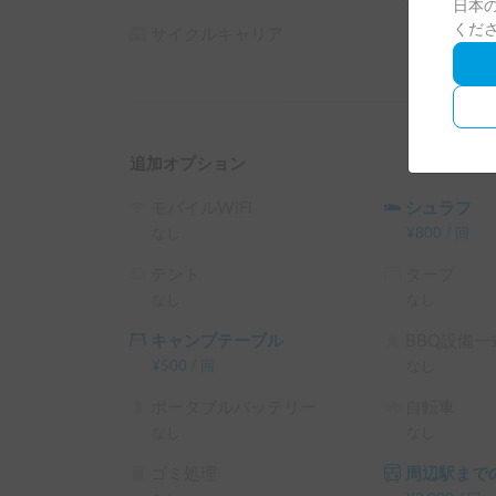
日本の
・利用希望人数

くだ
サイクルキャリア
・ご年齢・運転歴

・キャンピングカーの運転のご経験

・行き先

当方レンタカー事業者となりますため、カレンダ
合がございますので、予約前に連絡を頂けますよ
追加オプション
※こちらは平日長期割引対象車両です。予約リク
└ 平日 48時間以上の予約 ： 平日 利用料金 + シス
モバイルWiFi
シュラフ
└ 平日 72時間以上の予約 ： 平日 利用料金 + システ
なし
¥
800
/
回
└ 平日 96時間以上の予約 ： 平日 利用料金 + システ
テント
タープ
└ 平日 120時間以上の予約 ： 平日 利用料金 + シス
なし
なし
（土日祝・カーシェアのハイシーズン日は対象外
キャンプテーブル
BBQ設備一
¥
500
/
回
なし
ポータブルバッテリー
自転車
なし
なし
ゴミ処理
周辺駅までの