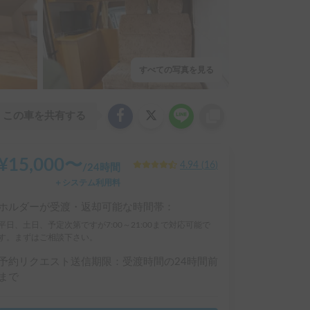
すべての写真を見る
この車を共有する
¥
15,000
〜
4.94
(
16
)
/
24時間
＋システム利用料
ホルダーが受渡・返却可能な時間帯：
平日、土日、予定次第ですが7:00～21:00まで対応可能で
す。まずはご相談下さい。
予約リクエスト送信期限：受渡時間の24時間前
まで