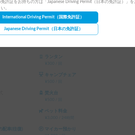
免許証をお持ちの方は「Japanese Driving Permit（日本の免許証）」
さい。
International Driving Permit
（国際免許証）
Japanese Driving Permit
（日本の免許証）
ー上空きがある場合でも別枠で予約が重複する場
うお願い致します。

エスト画面で予約前に割引率を確認できます。

テム利用料 の 5% OFF

ランタン
ム利用料 の 10% OFF

¥
300
/
回
ム利用料 の 15% OFF

キャンプチェア
テム利用料 の 20% OFF

¥
500
/
回
）
式
焚火台
¥
500
/
回
ペット料金
¥
3,000
/
24時間
配車(往復)
マイカー預かり