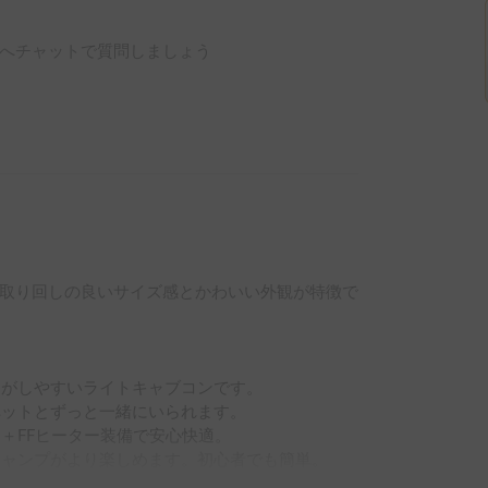
へチャットで質問しましょう
取り回しの良いサイズ感とかわいい外観が特徴で
がしやすいライトキャブコンです。

ットとずっと一緒にいられます。

FFヒーター装備で安心快適。

ャンプがより楽しめます。初心者でも簡単。
