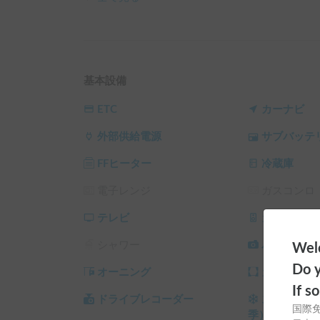
▼お願い事項

・ご利用は26歳以上の方限定とさせて頂きます。
・ワンちゃんネコちゃんと同乗の際は必ずケージ
・貸渡し時の説明には約30分～1時間前後要しま
・ベッドで就寝される際は寝袋やシーツ、布団等
基本設備
ございます。

・水道を利用した際は、排水タンクを必ず空にし
ETC
カーナビ
・車内での調理の際は、窓を開ける＆ベンチレー
外部供給電源
サブバッテ
い致します。

　油が跳ねるものや匂いの強いものはお控えくだ
FFヒーター
冷蔵庫
　返却後に換気＆清掃に時間が掛かったケースが
・ゴミの処分は必ず各自でお願いいたします。持
電子レンジ
ガスコンロ
す。

・万が一、備品等を破損した場合は実費を申し受
テレビ
カーオーデ
・室内エアコンは搭載しておりません。エンジン
シャワー
バックカメ
Welc
高い場所でご利用を頂くなどご検討下さい。

Do y
オーニング
カーテン/
▼予約をされる前に、まずはチャットにてご連絡
If s
下記情報を教えて頂けるとスムーズです。

ドライブレコーダー
スタッドレ
国際
・利用希望日（受渡日〜返却日）

季）