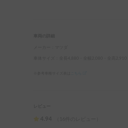
車両の詳細
メーカー：
マツダ
車体サイズ：全長
4,880
・全幅
2,080
・全高
2,910
※参考車種サイズ表は
こちら
レビュー
4.94
（16件のレビュー）