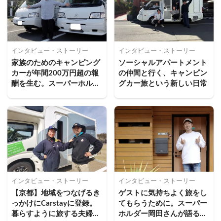
インタビュー・ストーリー
インタビュー・ストーリー
家族のためのキャンピング
ソーシャルアパートメント
カーが年間200万円超の報
の仲間と行く、キャンピン
酬を生む。スーパーホルダ
グカー旅という新しい日常
ーが語る稼働率を高める運
用のコツ
インタビュー・ストーリー
インタビュー・ストーリー
【京都】地域をつなげるき
ゲストに気持ちよく旅をし
っかけにCarstayに登録。
てもらうために。スーパー
暮らすように旅する夫婦の
ホルダー岡田さんが語る顧