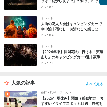
りは「朝から夜まで」の祭り。キャン
ピングカーで行った2組の記録
2026.8.5
イベント
大曲の花火大会はキャンピングカーで
車中泊｜宿なし・渋滞なしで楽しむ
2026年完全ガイド
2026.8.4
イベント
【2026年版】長岡花火に行ける「実績
あり」のキャンピングカー3選｜実際
に利用したゲストのレビュー付き
2026.7.28
人気の記事
すべて見る
旅行・観光・スポット
1
【2026年夏休み】関西（近畿地方）お
すすめドライブスポット15選｜自然を