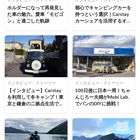
インタビュー・ストーリー
インタビュー・ストーリー
ホルダーになって再発見し
都心でキャンピングカーを
た車の魅力。愛車「モビゴ
持つという選択｜Carstay
ン」と過ごした軌跡
カーシェアを活用するオー
ナーのリアルを田端信太郎
がインタビュー
インタビュー・ストーリー
インタビュー・ストーリー
【インタビュー】Carstay
100日後に日本一周！ちゃ
を利用して冬キャンプ！東
んじろー夫婦がMobi Lab.
京と鎌倉の二拠点生活で目
でバンのDIYに挑戦！
指す空間づくり