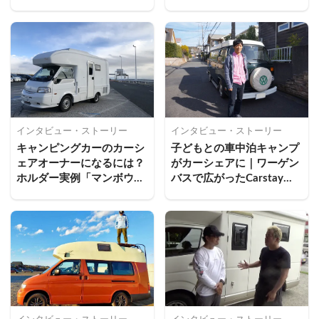
挑戦
客満足度向上と稼働率UP
のコツ
インタビュー・ストーリー
インタビュー・ストーリー
キャンピングカーのカーシ
子どもとの車中泊キャンプ
ェアオーナーになるには？
がカーシェアに｜ワーゲン
ホルダー実例「マンボウ
バスで広がったCarstayホ
号」で学ぶ貸し出し運用と
ルダーの輪
魅力