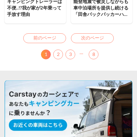
キャンピングトレーラーは
能登地震で被災しながらも
不便..!?我が家が2年乗って
車中泊場所を提供し続ける
手放す理由
「田舎バックパッカーハウ
ス」。今後の展望は？
Previous
Next
前のページ
次のページ
...
1
2
3
8