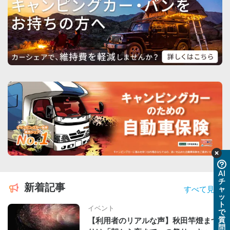
AI
チ
新着記事
ャ
すべて見る
ッ
ト
イベント
で
質
【利用者のリアルな声】秋田竿燈まつ
問