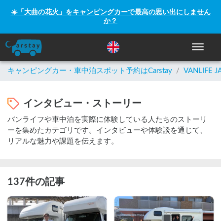
☀️「大曲の花火」をキャンピングカーで最高の思い出にしません
か？
ナビゲー
キャンピングカー・車中泊スポット予約はCarstay
/
VANLIFE J
インタビュー・ストーリー
バンライフや車中泊を実際に体験している人たちのストーリ
ーを集めたカテゴリです。インタビューや体験談を通じて、
リアルな魅力や課題を伝えます。
137件の記事