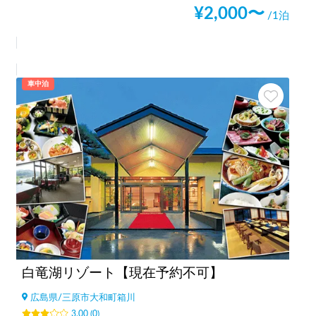
¥
2,000
〜
/1泊
車中泊
白竜湖リゾート【現在予約不可】
広島県
/
三原市大和町箱川
3.00
(
0
)