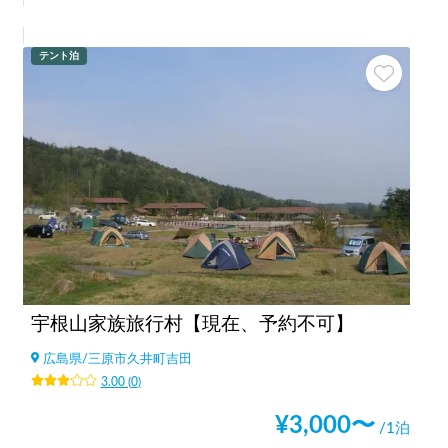
テント泊
宇根山家族旅行村【現在、予約不可】
広島県
/
三原市久井町吉田
3.00
(
0
)
¥
3,000
〜
/1泊