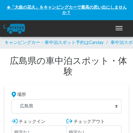
☀️「大曲の花火」をキャンピングカーで最高の思い出にしません
か？
ナビゲー
キャンピングカー・車中泊スポット予約はCarstay
/
車中泊スポ
広島県の車中泊スポット・体
験
場所
広島県
チェックイン
チェックアウト