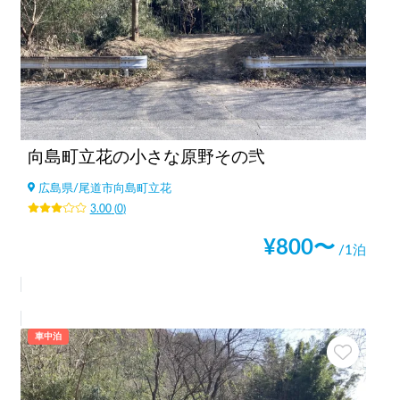
向島町立花の小さな原野その弐
広島県
/
尾道市向島町立花
3.00
(
0
)
¥
800
〜
/1泊
車中泊