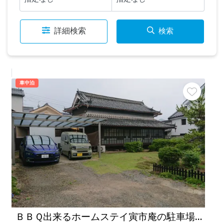
詳細検索
検索
車中泊
ＢＢＱ出来るホームステイ寅市庵の駐車場（太陽被服駐車場）