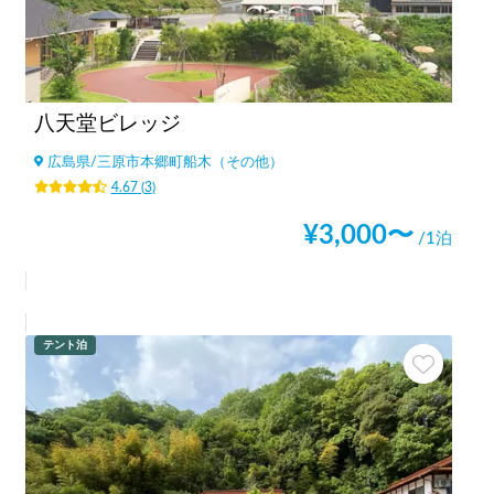
八天堂ビレッジ
広島県
/
三原市本郷町船木（その他）
4.67
(
3
)
¥
3,000
〜
/1泊
テント泊