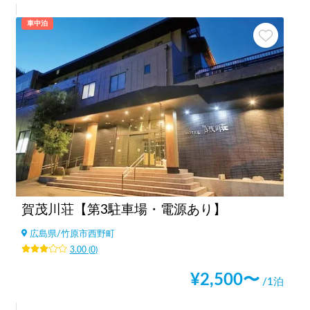
車中泊
賀茂川荘【第3駐車場・電源あり】
広島県
/
竹原市西野町
3.00
(
0
)
¥
2,500
〜
/1泊