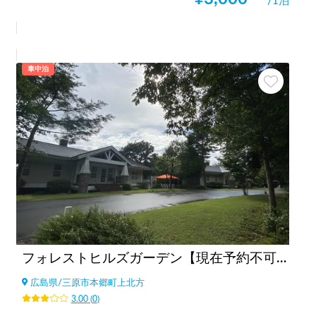
/1泊
車中泊
フォレストヒルズガーデン【現在予約不可！】
広島県
/
三原市本郷町上北方
3.00
(
0
)