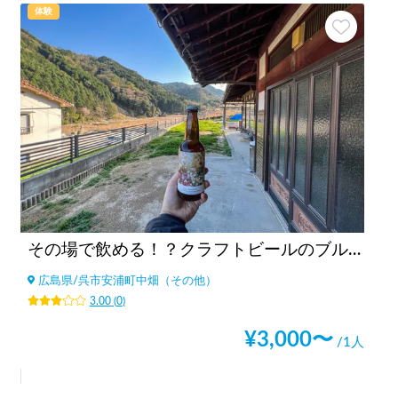
体験
その場で飲める！？クラフトビールのブルワリー見学！
広島県
/
呉市安浦町中畑（その他）
3.00
(
0
)
¥
3,000
〜
/1人