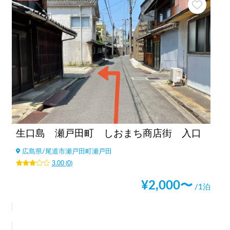
生口島 瀬戸田町 しおまち商店街 入口
広島県
/
尾道市瀬戸田町瀬戸田
3.00
(
0
)
¥
2,000
〜
/1泊