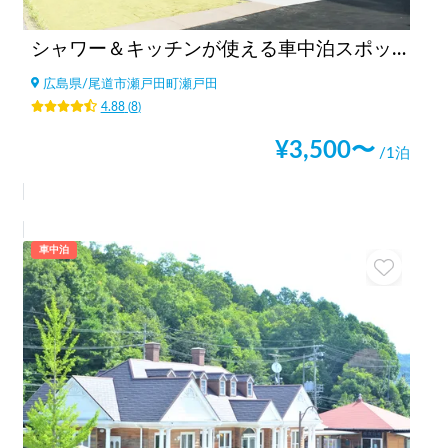
シャワー＆キッチンが使える車中泊スポットBONAPOOL
広島県
/
尾道市瀬戸田町瀬戸田
4.88
(
8
)
¥
3,500
〜
/1泊
車中泊