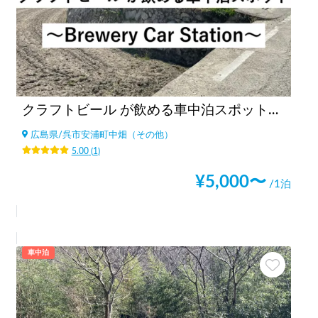
クラフトビール が飲める車中泊スポット🍻-Brewery Car Station
広島県
/
呉市安浦町中畑（その他）
5.00
(
1
)
¥
5,000
〜
/1泊
車中泊