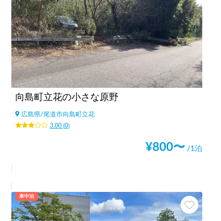
向島町立花の小さな原野
広島県
/
尾道市向島町立花
3.00
(
0
)
¥
800
〜
/1泊
車中泊