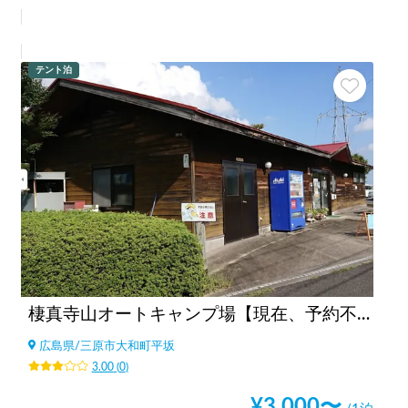
テント泊
棲真寺山オートキャンプ場【現在、予約不可】
広島県
/
三原市大和町平坂
3.00
(
0
)
¥
3,000
〜