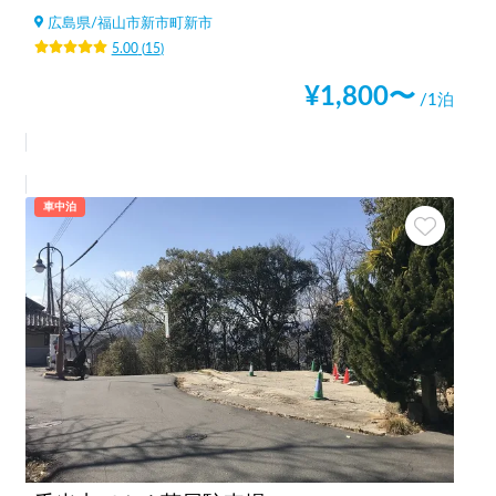
広島県
/
福山市新市町新市
5.00
(
15
)
¥
1,800
〜
/1泊
車中泊