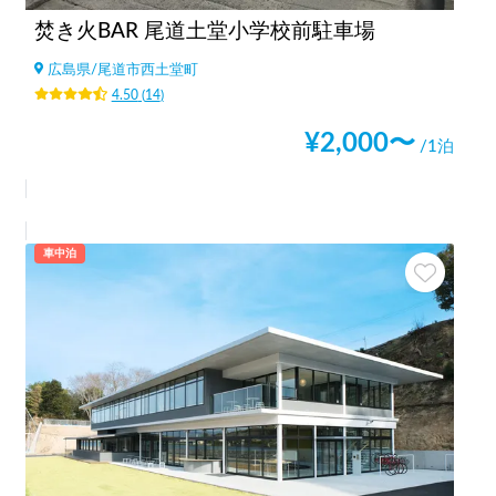
焚き火BAR 尾道土堂小学校前駐車場
広島県
/
尾道市西土堂町
4.50
(
14
)
¥
2,000
〜
/1泊
車中泊