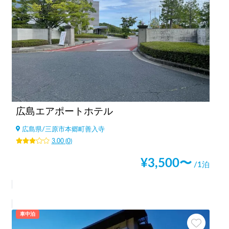
広島エアポートホテル
広島県
/
三原市本郷町善入寺
3.00
(
0
)
¥
3,500
〜
/1泊
車中泊