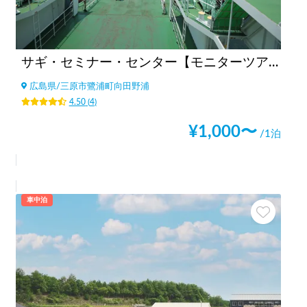
サギ・セミナー・センター【モニターツアー2021年1月終了】
広島県
/
三原市鷺浦町向田野浦
4.50
(
4
)
¥
1,000
〜
/1泊
車中泊