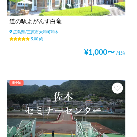
道の駅よがんす白竜
広島県
/
三原市大和町和木
5.00
(
6
)
¥
1,000
〜
/1泊
車中泊