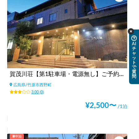
AI
チ
ャ
ッ
ト
で
質
賀茂川荘【第1駐車場・電源無し】ご予約の方はフロントへお越しください
問
広島県
/
竹原市西野町
3.00
(
0
)
¥
2,500
〜
/1泊
車中泊