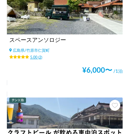
スペースアンソロジー
広島県
/
竹原市仁賀町
5.00
(
2
)
¥
6,000
〜
/1泊
テント泊