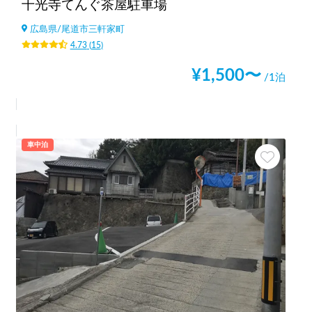
千光寺てんぐ茶屋駐車場
広島県
/
尾道市三軒家町
4.73
(
15
)
¥
1,500
〜
/1泊
車中泊