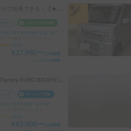
長期割引
手ぶらで出発できる！【★新車★メルセデスベンツ スプリンターL2H2 エアコン完備】 PIRIKOKO（ピリココ）号 ~わんちゃん・ペット大歓迎車両~ 試乗ニーズ多数あり。海外のvanlifeを参考にオーダーメイドで架装したおしゃれなキャンピングカーでの旅の体験をすることが可能！【表示価格は保険料金込みのお値段です。予約リクエストされる前に必ずお問合せをお願いします。】
ンタカー
ホルダー加入保険
県名古屋市名東区猪子石原, ' 猪子石原（バス）
り、4人就寝可 | スプリンター
5.00
(
1
)
¥
37,980
〜
/
24時間
＋システム利用料
Toy Factory EURO BADEN | FIAT DUCATO
ーシェア
カーシェア保険
県名古屋市名東区, ' 藤が丘駅
り、4人就寝可 | デュカト
3.00
(
0
)
¥
42,000
〜
/
24時間