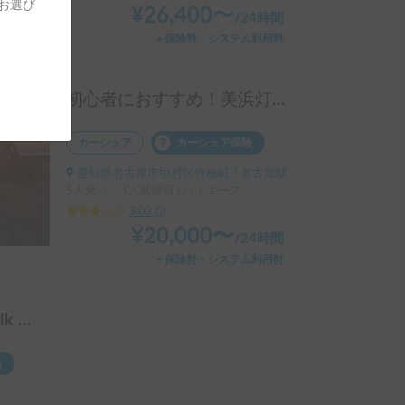
をお選び
¥
26,400
〜
/
24時間
＋保険料・システム利用料
初心者におすすめ！美浜灯台号
カーシェア
カーシェア保険
愛知県名古屋市中村区竹橋町, ' 名古屋駅
5人乗り、3人就寝可 | ハイエース
3.00
(
0
)
¥
20,000
〜
/
24時間
＋保険料・システム利用料
ドリームエーティー Walk MC
険