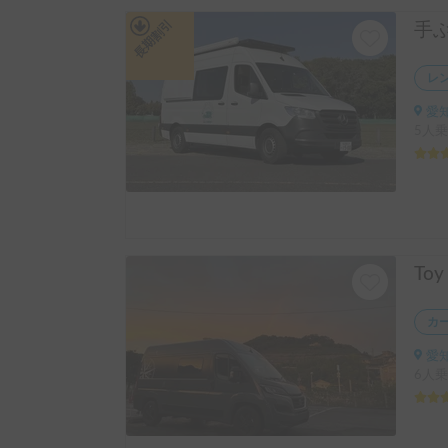
長期割引
レ
愛知
5人乗
カ
愛知
6人乗