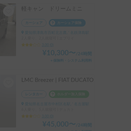
軽キャン ドリームミニ
カーシェア
カーシェア保険
愛知県津島市百町北古農, ' 名鉄津島駅
2人乗り、2人就寝可 | エブリイ
3.00
(
0
)
¥
10,300
〜
/
24時間
＋保険料・システム利用料
LMC Breezer | FIAT DUCATO
レンタカー
ホルダー加入保険
愛知県名古屋市中村区名駅, ' 名古屋駅
6人乗り、5人就寝可 | デュカト
3.00
(
0
)
¥
45,000
〜
/
24時間