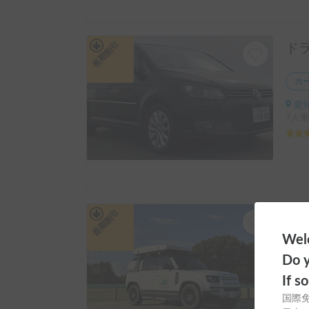
長期割引
カ
愛知
7人乗
長期割引
Welc
レ
Do y
愛知
If s
5人乗
国際