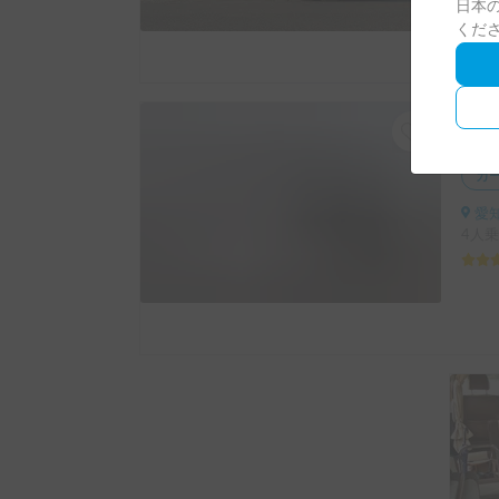
日本の
くだ
カ
愛知
4人乗