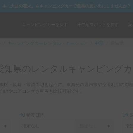
☀️「大曲の花火」をキャンピングカーで最高の思い出にしませんか？
キャンピングカーを探す
車中泊スポットを探す
記
y
/
キャンピングカーレンタル・カーシェア
/
中部
/
愛知県
愛知県のレンタルキャンピングカ
東区・岡崎・常滑周辺を起点に、東海発の週末旅や空港利用の周
向けやエアコン付き車両も比較可能です。
受渡日時