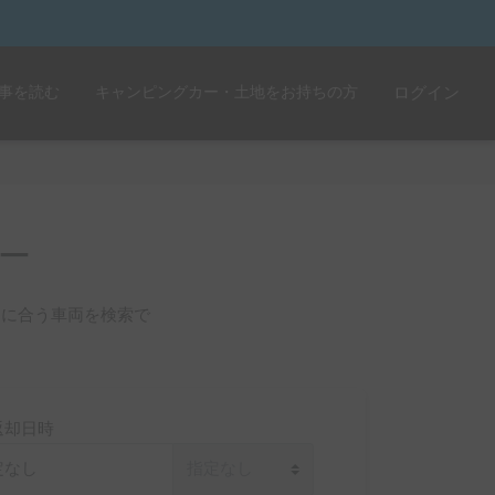
事を読む
キャンピングカー・土地をお持ちの方
ログイン
ー
遊に合う車両を検索で
返却日時