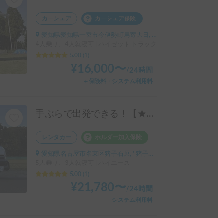
カーシェア
カーシェア保険
愛知県愛知県一宮市今伊勢町馬寄大日, ' 石刀駅
4人乗り、4人就寝可 | ハイゼット トラック
5.00
(
1
)
¥
16,000
〜
/
24時間
＋保険料・システム利用料
手ぶらで出発できる！【★新車★ハイエース FFヒーター装備！】MATEY（メイティ）号 〜レンタカー業者のためレンタル時も安心。車内も除菌済み。カトラリーから調理器具、ランタン、チェア、焚き火台などのキャンプギアも標準装備！【表示価格は保険料金込みのお値段です。予約リクエストされる前に必ずお問合せをお願いします。】
レンタカー
ホルダー加入保険
愛知県名古屋市名東区猪子石原, ' 猪子石原（バス）
5人乗り、3人就寝可 | ハイエース
5.00
(
1
)
¥
21,780
〜
/
24時間
＋システム利用料