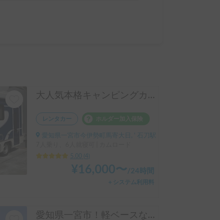
大人気本格キャンピングカーが格安で！！普通免許で運転可能♪本格キャンピングカー ⭐︎Sky Blue号⭐︎
レンタカー
ホルダー加入保険
愛知県一宮市今伊勢町馬寄大日, ' 石刀駅
7人乗り、6人就寝可 | カムロード
5.00
(
4
)
¥
16,000
〜
/
24時間
＋システム利用料
愛知県一宮市！軽ベースなので運転しやすく、軽とは思えぬ広々居住空間⭐︎Forest Green⭐︎