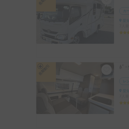
カ
愛知
7人乗
長期割引
レ
愛知
7人乗