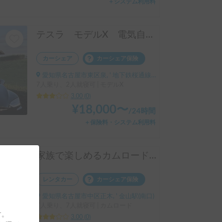
＋システム利用料
テスラ モデルX 電気自動車で快適車旅!
カーシェア
カーシェア保険
愛知県名古屋市東区泉, ' 地下鉄桜通線 高岳駅
7人乗り、2人就寝可 | モデルX
3.00
(
0
)
¥
18,000
〜
/
24時間
＋保険料・システム利用料
家族で楽しめるカムロードキャンピングカー
レンタカー
カーシェア保険
愛知県名古屋市中区正木, ' 金山駅(南口)
7人乗り、7人就寝可 | カムロード
す。
3.00
(
0
)