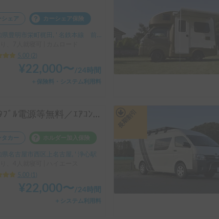
ーシェア
カーシェア保険
県豊明市栄町梶田, ' 名鉄本線 前後駅
り、7人就寝可 | カムロード
5.00
(
2
)
¥
22,000
〜
/
24時間
＋保険料・システム利用料
長期割引
ﾎﾟｰﾀﾌﾞﾙ電源等無料／ｴｱｺﾝ完備／無料P／最高級ﾊﾞﾝｺﾝ／ﾄｲﾌｧｸﾄﾘｰGT改装／エナノキ１号車
ンタカー
ホルダー加入保険
県名古屋市西区上名古屋, ' 浄心駅
り、4人就寝可 | ハイエース
5.00
(
1
)
¥
22,000
〜
/
24時間
＋システム利用料