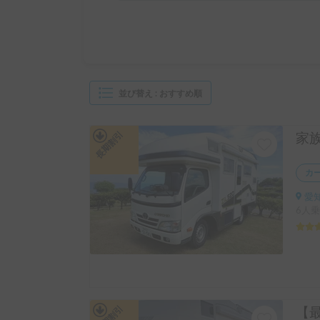
並び替え
:
おすすめ順
長期割引
カ
愛知
6人乗
長期割引