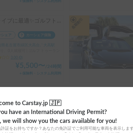
＋保険料・システム利用料
長期割引
ドライブに最適✨ゴルフトゥーラン🚗
ーシェア
カーシェア保険
県名古屋市緑区大高台, ' 大高駅
り、0人就寝可 | ゴルフ トゥーラン
3.00
(
0
)
¥
5,500
〜
/
24時間
＋保険料・システム利用料
手ぶらで出発できる！【★新車★ランドローバー ディフェンダー ルーフトップテント】 ルーフトップテント、270°のオーニングで本格的なオーバーランドスタイルを体験できワイルドな旅をすることが可能。オリジナルキッチンも標準装備！コンロは２口ガスコンロ、シンクも有り、日中も快適！【表示価格は保険料金込みのお値段です。予約リクエストされる前に必ずお問合せをお願いします。 】
ome to Carstay.jp 🇯🇵
ンタカー
ホルダー加入保険
ou have an International Driving Permit?
県名古屋市名東区猪子石原, ' 猪子石原（バス）
o, we will show you the cars available for you!
り、4人就寝可 | ディフェンダー
免許証をお持ちですか？あなたの免許証でご利用可能な車両を表示しま
3.00
(
0
)