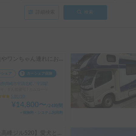
詳細検索
検索
家族やワンちゃん連れにおすすめ！キャンプ用品も無料☆600Ahの大容量リチウム電池搭載でエアコンも安心使用♡
ーシェア
カーシェア保険
県岡崎市宇頭北町, ' 宇頭駅
り、6人就寝可 | カムロード
5.00
(
10
)
¥
14,800
〜
/
24時間
＋保険料・システム利用料
【最高峰ジル520】愛犬と贅沢な旅へ🐶ペットホテル併設で安心✨2022年式・フル装備