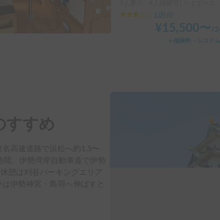
9人乗り、4人就寝可 | ハイエース
3.00
(
0
)
¥
15,500
〜
/
＋保険料・システ
のすすめ
名高速道路で浜松へ約1.5〜
.5時間、伊勢湾岸自動車道で伊勢
す。休憩は刈谷パーキングエリア
外は伊勢神宮・鳥羽へ伸ばすと