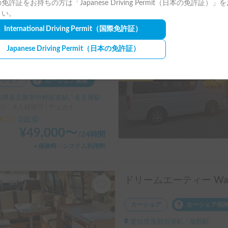
免許証をお持ちの方は「Japanese Driving Permit（日本の免許証）」
¥
24,980
〜
/
24時間
さい。
＋システム利用料
International Driving Permit
（国際免許証）
Japanese Driving Permit
（日本の免許証）
長期割引
Dethleffs PULSE GT | FIAT DUCATO
ーシェア
カーシェア保険
県名古屋市中村区名駅, ' 名古屋駅
り、4人就寝可 | デュカト
3.00
(
2
)
¥
49,000
〜
/
24時間
＋保険料・システム利用料
カーシェア
カーシェア保
愛知県蒲郡市港町, ' 蒲郡駅