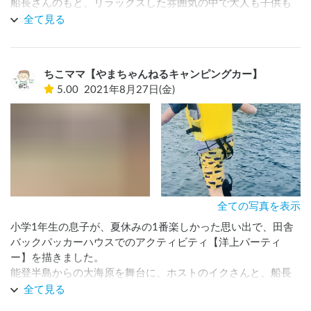
船長さんのもと、リラックスした雰囲気の中で大人も子供も
楽しめます。

全て見る
能登の穏やかな海の上で昼食をとり、海に飛び込んで泳ぎ、
最後は釣りを満喫できます。

今回は、夕まずめにアジの大当たりがあり、食べきれないほ
ちこママ【やまちゃんねるキャンピングカー】
どのアジを釣り上げることができました。
5.00
2021年8月27日(金)
全ての写真を表示
小学1年生の息子が、夏休みの1番楽しかった思い出で、田舎
バックパッカーハウスでのアクティビティ【洋上パーティ
ー】を描きました。

能登半島からの大海原を舞台に、ホストのイクさんと、船長
のアシストで、はじめて足のつかない海に飛び込み、真鯵を
全て見る
釣り、自分で釣った魚を食べる、刺激的でグッと子どもが成