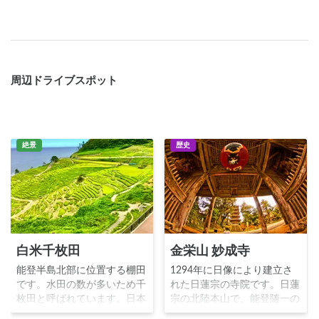
周辺ドライブスポット
絶景
歴史
白米千枚田
金栄山 妙成寺
能登半島北部に位置する棚田
1294年に日像により建立さ
です。水田の数が多いため千
れた日蓮宗の寺院です。日蓮
枚田と呼ばれています。日本
宗の北陸本山で、能登随一の
海に向かってなだれ落ちるよ
大伽藍をもちます。戦国時代