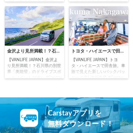
ット（輪島編） #Carstay
ット（穴水町編） #Carstay
#VANLIFE #車中泊 #田舎バ
#VANLIFE #車中泊
ックパッカー
金沢より見所満載！？石川県の別世界「奥能登」のドライブスポット（イントロ編）
トヨタ・ハイエースで田舎旅。車旅で見えた新しいバックパッカーの姿| 中川生馬
【VANLIFE JAPAN】金沢よ
【VANLIFE JAPAN】トヨ
り見所満載！？石川県の別世
タ・ハイエースで田舎旅。車
界「奥能登」のドライブスポ
旅で見えた新しいバックパッ
ット（イントロ編） #Carstay
カーの姿| 中川生馬 #Carstay
#VANLIFE #車中泊
#VANLIFE #車中泊
Carstayアプリを
無料ダウンロード！