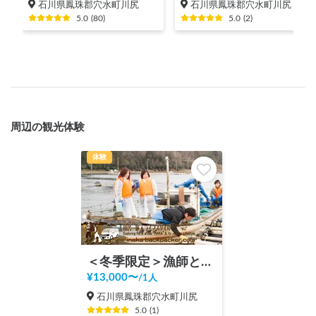
石川県鳳珠郡穴水町川尻
石川県鳳珠郡穴水町川尻
5.0
(
80
)
5.0
(
2
)
周辺の観光体験
体験
＜冬季限定＞漁師と牡蠣の水揚げ体験 1～2.5時間前後！牡蠣半缶と奥能登キャンピングカーで1周プレゼント！！
¥
13,000
〜
/
1人
石川県鳳珠郡穴水町川尻
5.0
(
1
)