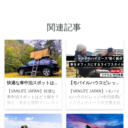
うな美しい景観は、多くの観
に前田利家により支援を受け
光客や写真家を魅了していま
て、前田家ゆかりの地として
す。
隆盛を極めました。本堂、五
重塔、祖師堂、経堂など10の
関連記事
重要文化財を持つ隠れた名所
です。
快適な車中泊スポットはどう探す？安心・安全な場所でバンライフ
【モバイルハウスビレッジ】中川生馬/イクさんのトーク全文書き起こし
【VANLIFE JAPAN】快適な
【VANLIFE JAPAN】<モバイ
車中泊スポットはどう探す？
ルハウスビレッジ>中川生馬/
安心・安全な場所でバンライ
イクさんのトーク全文書き起
フ #vanlifejapan #carstay #車
こし #Carstay
中泊
#VANLIFEJAPAN #車中泊 #
中川生馬 #田舎バックパッカ
ー