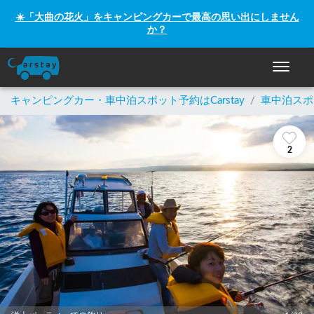
☀️「大曲の花火」をキャンピングカーで最高の思い出にしません
か？
ナビゲー
キャンピングカー・車中泊スポット予約はCarstay
/
車中泊スポ
2