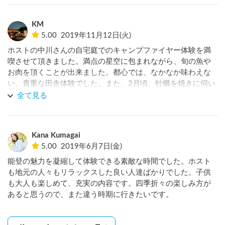
長する時間でした。大人は、穏やかな海の風に吹かれて、味
わうアルコールが最高です。

KM
また、予約当日は雨天の天気予報でありましたが、田舎バッ
5.00
2019年11月12日(火)
クパッカーハウスに滞在中の晴天の日に船長にスケジュール
変更を打診してくださり、能登の海を楽しめるように、ご配
ホストの中川さんの自宅庭でのキャンプファイヤー体験を満
慮くださったイクさんに大感謝です。来夏も、よろしくお願
喫させて頂きました。満点の星空に包まれながら、旬の魚や
いしまーす(*^ω^*)
お肉を頂くことが出来ました。都心では、なかなか味わえな
い、貴重な田舎体験でした。また、2月頃、牡蠣を焼きに伺い
たいです！ありがとうございました！
全て見る
Kana Kumagai
5.00
2019年6月7日(金)
能登の魅力を凝縮して体験できる素敵な時間でした。ホスト
も地元の人々もリラックスした良い人達ばかりでした。子供
も大人も楽しめて、充実の内容です。四季折々の楽しみ方が
あると思うので、また違う時期に行きたいです。