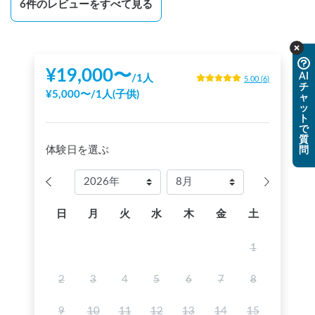
6
件のレビューをすべて見る
¥
19,000
〜
AI
/
1人
5.00
(
6
)
チ
¥
5,000
〜
/
1人(子供)
ャ
ッ
ト
で
質
体験日を選ぶ
問
日
月
火
水
木
金
土
1
2
3
4
5
6
7
8
9
10
11
12
13
14
15