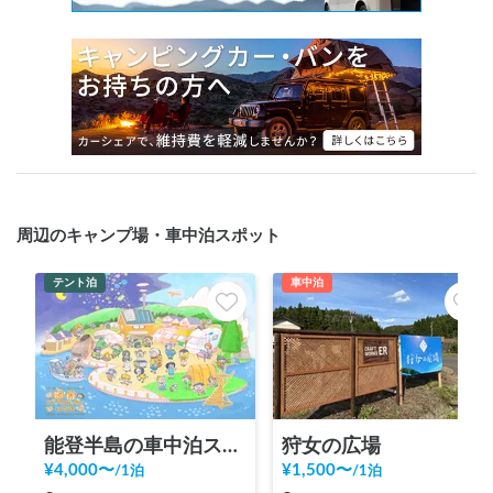
周辺のキャンプ場・車中泊スポット
テント泊
車中泊
能登半島の車中泊スポット「田舎バックパッカーハウス Station 1」キャンピングカーだけでなく、ライダーのバイク旅人、チャリダー 自転車旅人、バックパッカーのテント泊もウェルカム！キャンピングカー素泊まりも可！夜中の予約も可能！
狩女の広場
¥
4,000
〜
¥
1,500
〜
/
1泊
/
1泊