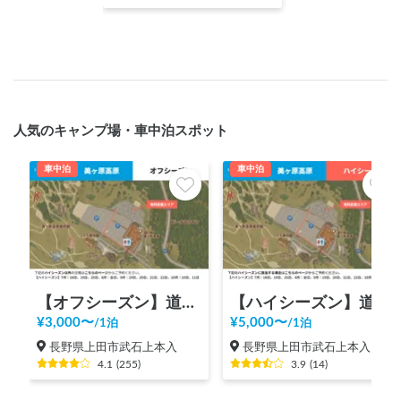
人気のキャンプ場・車中泊スポット
車中泊
車中泊
【オフシーズン】道の駅 美ヶ原高原
【ハイシーズン】道の駅 美ヶ原高原
¥
3,000
〜
¥
5,000
〜
/
1泊
/
1泊
長野県上田市武石上本入
長野県上田市武石上本入
4.1
(
255
)
3.9
(
14
)