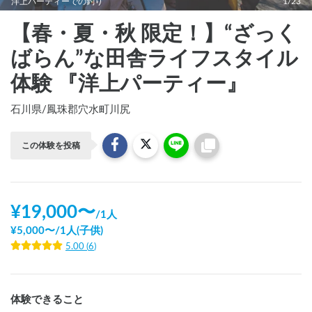
洋上パーティーでの釣り
1/23
【春・夏・秋 限定！】“ざっく
ばらん”な田舎ライフスタイル
体験 『洋上パーティー』
石川県
/
鳳珠郡穴水町川尻
この体験を投稿
¥
19,000
〜
/
1人
¥
5,000
〜
/
1人(子供)
5.00
(
6
)
体験できること