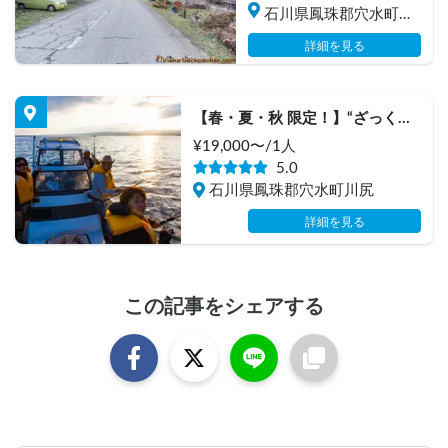
石川県鳳珠郡穴水町岩
車
詳細を見る
【春・夏・秋 限定！】“ざっくば
らん”な田舎ライフスタイル体験 
¥
19,000
〜/
1人
『洋上パーティー』
5.0
石川県鳳珠郡穴水町川尻
詳細を見る
この記事をシェアする