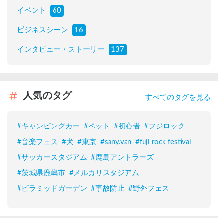
イベント
60
ビジネスシーン
16
インタビュー・ストーリー
137
人気のタグ
すべてのタグを見る
#
キャンピングカー
#
ペット
#
初心者
#
フジロック
#
音楽フェス
#
犬
#
東京
#
sany.van
#
fuji rock festival
#
サッカースタジアム
#
鹿島アントラーズ
#
茨城県鹿嶋市
#
メルカリスタジアム
#
ピラミッドガーデン
#
事故防止
#
野外フェス