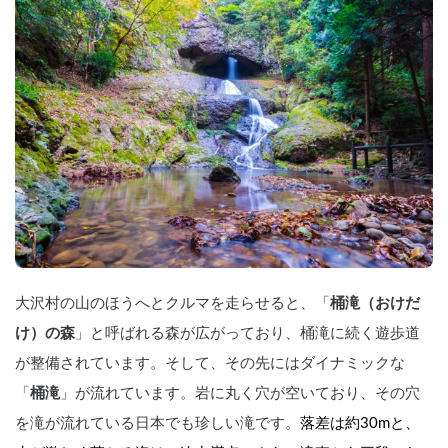
大沢村の山のほうへとクルマを走らせると、「
桶滝（おけだ
け）の森
」と呼ばれる森が広がっており、桶滝に続く遊歩道
が整備されています。そして、その先にはダイナミックな
「
桶滝
」が流れています。岩に丸く穴が空いており、その穴
を滝が流れている日本でも珍しい滝です。
落差は約30mと、