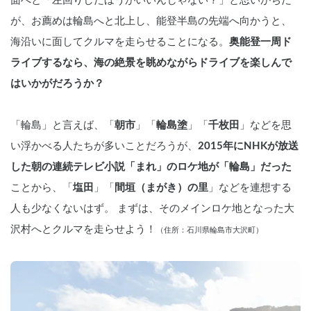
面へと「左回りしたほうがいいんじゃない？」と思いがちだ
が、お薦めは輪島へと北上し、能登半島の先端へ向かうと、
海沿いに面してクルマを走らせることになる。
奥能登一周ド
ライブするなら、海の絶景を眺めながらドライブを楽しんで
はいかがだろうか？
「輪島」と言えば、「
朝市
」「
輪島塗
」「
千枚田
」などを思
い浮かべる人たちが多いことだろうが、
2015年にNHKが放送
した朝の連続テレビ小説「まれ」のロケ地が「輪島」だった
ことから、「
塩田
」「
間垣（まがき）の里
」などを連想する
人も少なくないはず。 まずは、そのメインロケ地となった大
沢村へとクルマを走らせよう！
（住所：石川県輪島市大沢町）