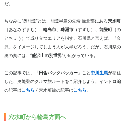
だ。
ちなみに“奥能登”とは、能登半島の先端 最北部にある
穴水町
（あなみずまち）、
輪島市
、
珠洲市
（すずし）、
能登町
（の
とちょう）で成り立つエリアを指す。石川県と言えば、『金
沢』をイメージしてしまう人が大半だろう。だが、石川県の
奥の奥には、“
盛沢山の別世界
”が広がっている。
この記事では、「
田舎バックパッカー
」こと
中川生馬
が移住
した、奥能登のクルマ旅ルートをご紹介しよう。イントロ編
の記事は
こちら
/ 穴水町編の記事は
こちら
。
穴水町から輪島方面へ