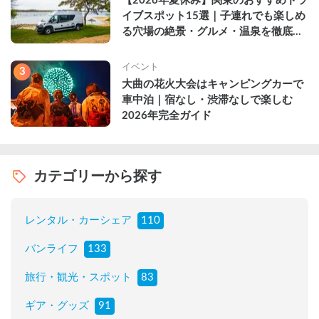
【2026年夏休み】関東のおすすめドラ
イブスポット15選｜子連れでも楽しめ
る穴場の絶景・グルメ・温泉を徹底解
説
イベント
3
大曲の花火大会はキャンピングカーで
車中泊｜宿なし・渋滞なしで楽しむ
2026年完全ガイド
カテゴリーから探す
レンタル・カーシェア
110
バンライフ
133
旅行・観光・スポット
83
ギア・グッズ
91