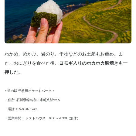
わかめ、めかぶ、岩のり、干物などのお土産もお薦め。ま
た、おにぎりを食べた後、
ヨモギ入りのホカホカ鯛焼きも一
押し
だ。
< 道の駅 千枚田ポケットパーク > 
・住所: 石川県輪島市白米町八部99-5
・電話: 0768-34-1242
・営業時間： レストハウス　8:00～20:00（無休）