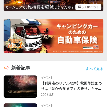
新着記事
すべて見る
イベント
【利用者のリアルな声】秋田竿燈まつ
りは「朝から夜まで」の祭り。キャン
ピングカーで行った2組の記録
2026.8.5
イベント