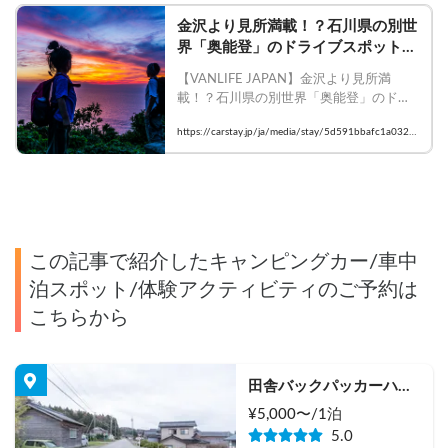
金沢より見所満載！？石川県の別世
界「奥能登」のドライブスポット
（珠洲編①）
【VANLIFE JAPAN】金沢より見所満
載！？石川県の別世界「奥能登」のドラ
イブスポット（珠洲編）

https://carstay.jp/ja/media/stay/5d591bbafc1a0327
    #Carstay #VANLIFEJAPAN #車中泊
428c52ae
この記事で紹介したキャンピングカー/車中
泊スポット/体験アクティビティのご予約は
こちらから
田舎バックパッカーハウ
ス Station 2
¥
5,000
〜/
1泊
5.0