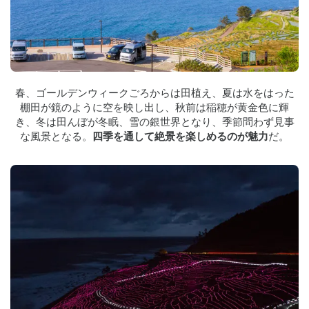
春、ゴールデンウィークごろからは田植え、夏は水をはった
棚田が鏡のように空を映し出し、秋前は稲穂が黄金色に輝
き、冬は田んぼが冬眠、雪の銀世界となり、季節問わず見事
な風景となる。
四季を通して絶景を楽しめるのが魅力
だ。