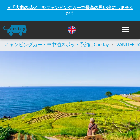
☀️「大曲の花火」をキャンピングカーで最高の思い出にしません
か？
ナビゲー
キャンピングカー・車中泊スポット予約はCarstay
/
VANLIFE J