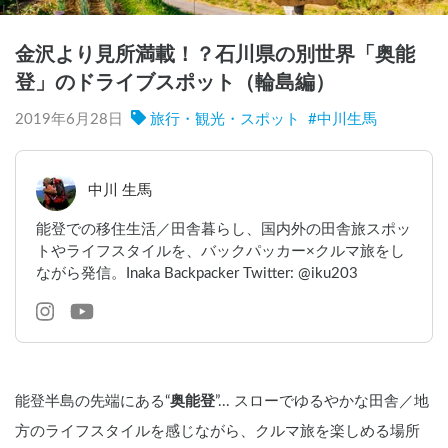
金沢より見所満載！？石川県の別世界「奥能
登」のドライブスポット（輪島編）
2019年6月28日
旅行・観光・スポット
#
中川生馬
中川 生馬
能登での移住生活／田舎暮らし、国内外の田舎旅スポッ
トやライフスタイルを、バックパッカー×クルマ旅をし
ながら発信。Inaka Backpacker Twitter: @iku203
能登半島の先端にある“
奥能登
”... スローでゆるやかな田舎／地
方のライフスタイルを感じながら、クルマ旅を楽しめる場所