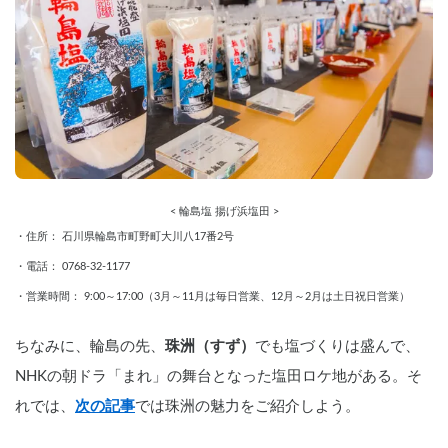
< 輪島塩 揚げ浜塩田 >
・住所： 石川県輪島市町野町大川八17番2号
・電話： 0768‐32‐1177
・営業時間： 9:00～17:00（3月～11月は毎日営業、12月～2月は土日祝日営業）
ちなみに、輪島の先、
珠洲（すず）
でも塩づくりは盛んで、
NHKの朝ドラ「まれ」の舞台となった塩田ロケ地がある。そ
れでは、
次の記事
では珠洲の魅力をご紹介しよう。