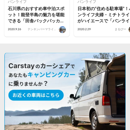
バンライフ
バンライフ
石川県のおすすめ車中泊スポ
日本初の“住める駐車場”！
ット！能登半島の魅力を堪能
ンライフ夫婦・ミチトライ
できる「田舎バックパッカー
がハイエースで「バンライ
ハウス」
フ・ステーション」に1ヶ
2020.9.26
テンネンパーマライフ
2020.2.29
まるぴー
滞在してみた
｜かあちゃん