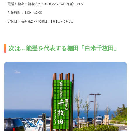
・電話： 輪島市朝市組合／0768‐22‐7653（午前中のみ）
・営業時間： 8:00～12:00
・定休日： 毎月第2・4水曜日、1月1日～1月3日
次は… 能登を代表する棚田「白米千枚田」