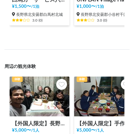
¥
1,500
〜
¥
1,000
〜
/
1泊
/
1泊
長野県北安曇郡白馬村北城
長野県北安曇郡小谷村千国
3.0
(
0
)
3.0
(
0
)
周辺の観光体験
体験
体験
【外国人限定】長野のローカル生活体験
【外国人限定】手作りうどんで国際交流！
¥
5,000
〜
¥
5,000
〜
/
1人
/
1人