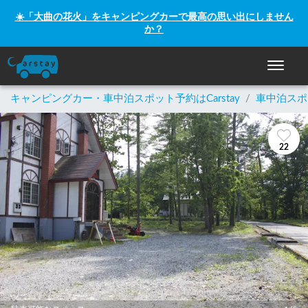
☀️「大曲の花火」をキャンピングカーで最高の思い出にしません
か？
ナビゲー
キャンピングカー・車中泊スポット予約はCarstay
/
車中泊スポ
22