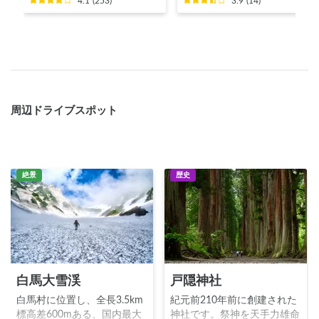
4.1
(
253
)
3.9
(
14
)
周辺ドライブスポット
絶景
歴史
白馬大雪渓
戸隠神社
白馬村に位置し、全長3.5km
紀元前210年前に創建された
標高差600mある、国内最大
神社です。祭神を天手力雄命