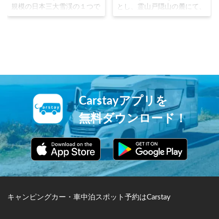
規模の日本三大雪渓の１つで
とし、霊山戸隠山の麓にて、
す。白馬岳と杓子岳により形
奥社中社宝光社九頭龍社火之
成される谷にあり、登山口の
御子社の五社から形成されま
猿倉から大雪渓までは遊歩道
す。古来から修験道道場とし
のため、約1時間半で到着で
て栄え、比叡山、高野山と共
きるためハイキングを楽しめ
に「三千坊三山」とまでに言
ます。
われました。善光寺とともに
戦乱の舞台となりましたが、
徳川家康の手厚い保護を受
け、現在もその威厳を保って
Carstayアプリを
います。
無料ダウンロード！
キャンピングカー・車中泊スポット予約はCarstay