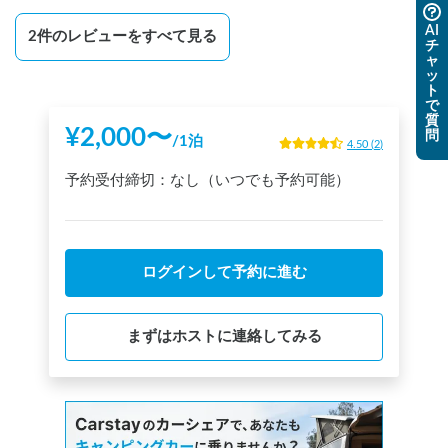
AI
2
件のレビューをすべて見る
チ
ャ
ッ
ト
で
質
¥
2,000
〜
問
/
1泊
4.50
(
2
)
予約受付締切：
なし（いつでも予約可能）
ログインして予約に進む
まずはホストに連絡してみる