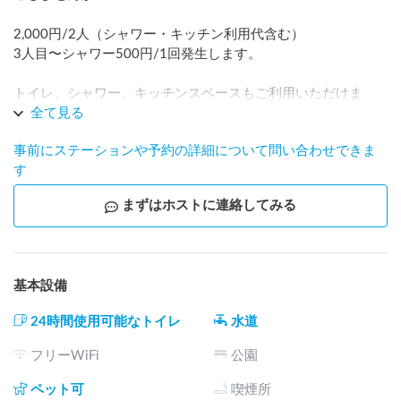
2,000円/2人（シャワー・キッチン利用代含む）

3人目〜シャワー500円/1回発生します。

トイレ、シャワー、キッチンスペースもご利用いただけま
す。BBQも可能です！

全て見る
登山やアクティビティなどに白馬へお越しの際は、観光の拠
事前にステーションや予約の詳細について問い合わせできま
点として滞在するには好立地です！
す
まずはホストに連絡してみる
基本設備
24時間使用可能なトイレ
水道
フリーWiFi
公園
ペット可
喫煙所