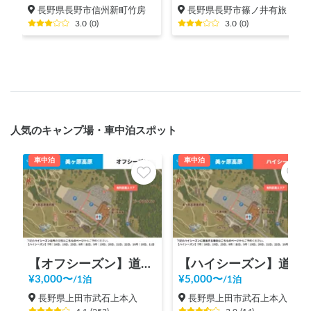
長野県長野市信州新町竹房
長野県長野市篠ノ井有旅
3.0
(
0
)
3.0
(
0
)
人気のキャンプ場・車中泊スポット
車中泊
車中泊
【オフシーズン】道の駅 美ヶ原高原
【ハイシーズン】道の駅 美ヶ原高原
¥
3,000
〜
¥
5,000
〜
/
1泊
/
1泊
長野県上田市武石上本入
長野県上田市武石上本入