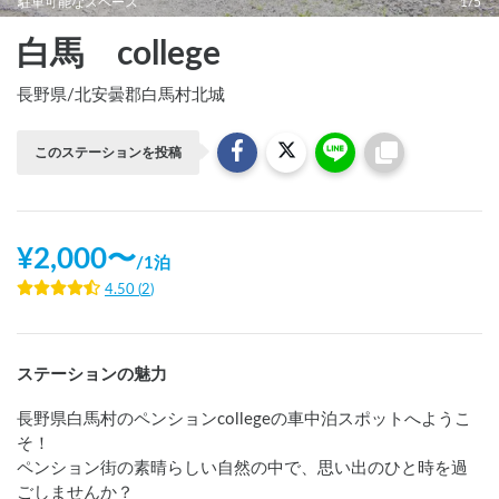
駐車可能なスペース
1/5
白馬 college
長野県
/
北安曇郡白馬村北城
このステーションを投稿
¥
2,000
〜
/
1泊
4.50
(
2
)
ステーションの魅力
長野県白馬村のペンションcollegeの車中泊スポットへようこ
そ！

ペンション街の素晴らしい自然の中で、思い出のひと時を過
ごしませんか？
