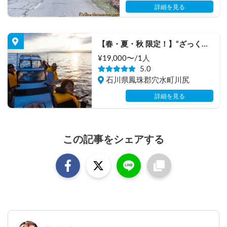
車
詳細を見る
【春・夏・秋 限定！】“ざっくば
らん”な田舎ライフスタイル体験 
¥
19,000
〜/
1人
『洋上パーティー』
5.0
石川県鳳珠郡穴水町川尻
詳細を見る
この記事をシェアする