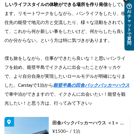
しいライフスタイルの体験ができる場所を作り発信
をしてい
AI
ます。リモートワークをしながら、バンライフをしたり、移
チ
ャ
住先の能登で地元の方と交流したり、様々な活動をされてい
ッ
ト
て、これから何か新しい事をしたいけど、何からしたら良い
で
質
のか分からない。という方は特に気づきがあります。
問
僕も旅をしながら、仕事ができたら良いな！と思いバンライ
フを始め、能登半島でイクさんに出会ったことがキッカケ
で、より自分自身が実現したいロールモデルが明確になりま
した。Carstayで1泊から
能登半島の田舎バックパッカーハウス
で車中泊ができますので、イクさんに出会いたい！能登を観
光したい！と思う方は、行ってみて下さい♪
田舎バックパッカーハウス ＜1＞ 
“住める駐車場”＆長期滞在可能な車
¥1500~ / 1泊