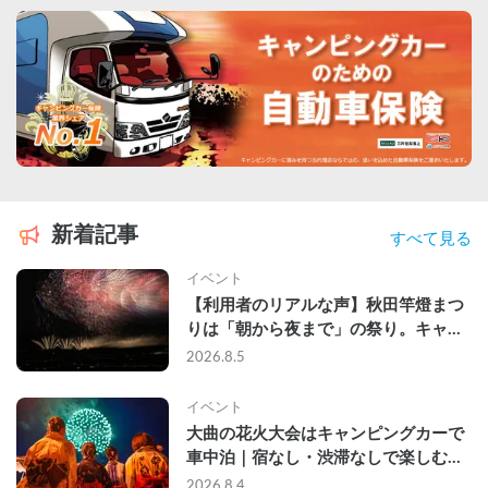
新着記事
すべて見る
イベント
【利用者のリアルな声】秋田竿燈まつ
りは「朝から夜まで」の祭り。キャン
ピングカーで行った2組の記録
2026.8.5
イベント
大曲の花火大会はキャンピングカーで
車中泊｜宿なし・渋滞なしで楽しむ
2026年完全ガイド
2026.8.4