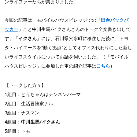
ンライファーたちが集まりました。
今回の記事は、モバイルハウスビレッジでの
「
田舎バックパ
ッカー
」
こと中川生馬/イクさん
さん
のトーク全文書き出しで
す。「
イクさん
」には、石川県穴水町に移住した後に、トヨ
タ・ハイエースを"動く拠点"としてオフィス代わりにした新し
いライフスタイルについてお話を伺いました。（
「モバイル
ハウスビレッジ」に参加した車の紹介記事は
こちら
）
【トークした方々】
1組目：とうちゃんはテンネンパーマ
2組目：生活冒険家ナル
3組目：ナスマン
4組目：
中川生馬/イクさん
5組目：トモ