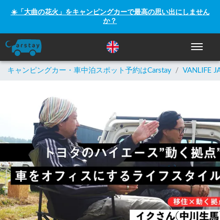
☀️「大曲の花火」をキャンピングカーで最高の思い出にしません
か？
ナビゲー
キャンピングカー・車中泊スポット予約はCarstay
/
VANLIFE J