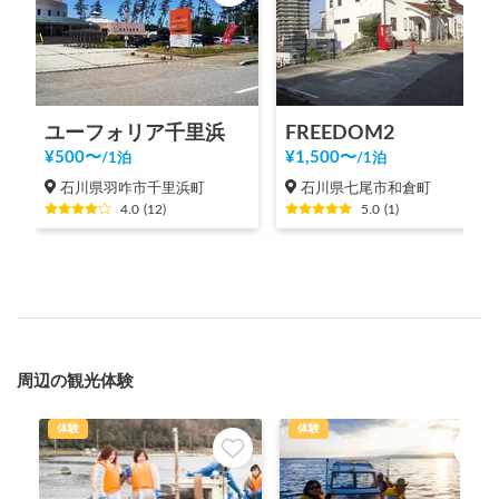
ユーフォリア千里浜
FREEDOM2
¥
500
〜
¥
1,500
〜
/
1泊
/
1泊
石川県羽咋市千里浜町
石川県七尾市和倉町
4.0
(
12
)
5.0
(
1
)
周辺の観光体験
体験
体験