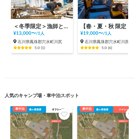
＜冬季限定＞漁師と牡蠣の水揚げ体験 1～2.5時間前後！牡蠣半缶と奥能登キャンピングカーで1周プレゼント！！
【春・夏・秋 限定！】“ざっくばらん”な田舎ライフスタイル体験 『洋上パーティー』
¥
13,000
〜
¥
19,000
〜
/
1人
/
1人
石川県鳳珠郡穴水町川尻
石川県鳳珠郡穴水町川尻
5.0
(
1
)
5.0
(
6
)
人気のキャンプ場・車中泊スポット
車中泊
車中泊