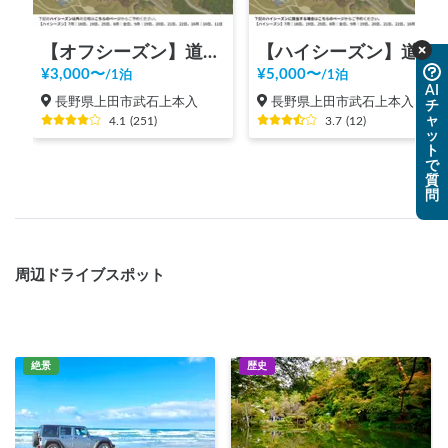
【オフシーズン】道の駅 美ヶ原高原
【ハイシーズン】道の駅 美ヶ原高原
¥
3,000
〜
¥
5,000
〜
/
1泊
/
1泊
AI
長野県上田市武石上本入
長野県上田市武石上本入
チ
ャ
4.1
(
251
)
3.7
(
12
)
ッ
ト
で
質
問
周辺ドライブスポット
絶景
歴史