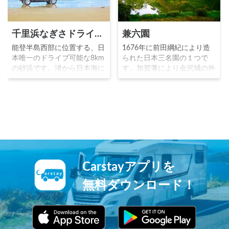
千里浜なぎさドライブウェイ
兼六園
能登半島西部に位置する、日
1676年に前田綱紀により造
本唯一のドライブ可能な8km
られた日本三名園の１つで
の砂浜です。渚から日本海に
す。加賀藩により金沢城の外
沈む夕日を見る絶景ドライブ
郭に造営された藩庭を起源と
スポットとして人気を集めて
し、松平定信が、「宏大幽邃
います。夏場はマリンスポー
人力蒼古水泉眺望」の6つの
ツや海水浴を満喫することが
景観を持つとして命名しまし
出来ます。
た。ミシュランガイドで３つ
星を獲得し、梅桜紅葉雪吊と
四季を通じて絶景が広がる、
日本を代表する庭園です。
Carstayアプリを
無料ダウンロード！