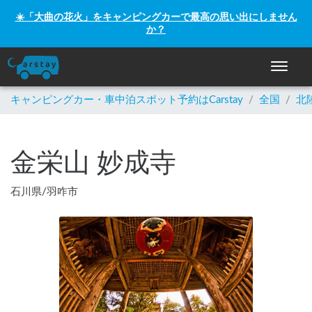
☀️「大曲の花火」をキャンピングカーで最高の思い出にしません
か？
ナビゲー
キャンピングカー・車中泊スポット予約はCarstay
/
全国
/
北
金栄山 妙成寺
石川県
/
羽咋市