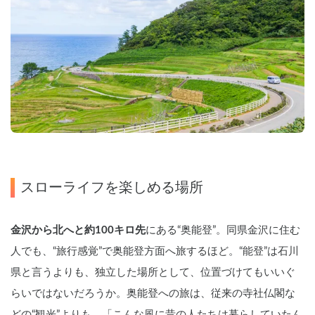
スローライフを楽しめる場所
金沢から北へと約100キロ先
にある“奥能登”。同県金沢に住む
人でも、“旅行感覚”で奥能登方面へ旅するほど。“能登”は石川
県と言うよりも、独立した場所として、位置づけてもいいぐ
らいではないだろうか。奥能登への旅は、従来の寺社仏閣な
どの“観光”よりも、「こんな風に昔の人たちは暮らしていたん