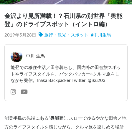
金沢より見所満載！？石川県の別世界「奥能
登」のドライブスポット（イントロ編）
2019年5月28日
旅行・観光・スポット
#
中川生馬
中川 生馬
能登での移住生活／田舎暮らし、国内外の田舎旅スポッ
トやライフスタイルを、バックパッカー×クルマ旅をし
ながら発信。Inaka Backpacker Twitter: @iku203
能登半島の先端にある“
奥能登
”... スローでゆるやかな田舎／地
方のライフスタイルを感じながら、クルマ旅を楽しめる場所