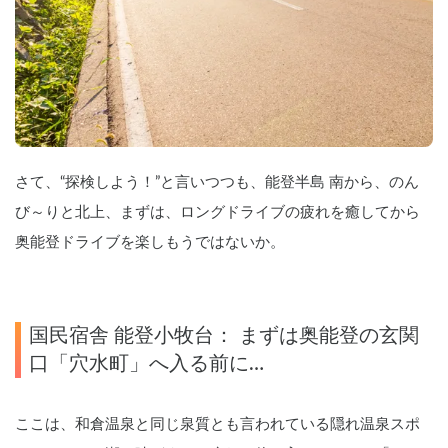
さて、“探検しよう！”と言いつつも、能登半島 南から、のん
び～りと北上、まずは、ロングドライブの疲れを癒してから
奥能登ドライブを楽しもうではないか。
国民宿舎 能登小牧台： まずは奥能登の玄関
口「穴水町」へ入る前に…
ここは、和倉温泉と同じ泉質とも言われている隠れ温泉スポ