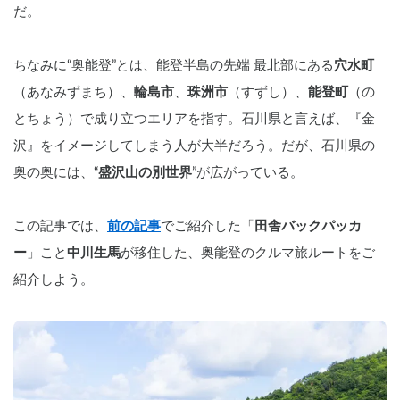
だ。
ちなみに“奥能登”とは、能登半島の先端 最北部にある
穴水町
（あなみずまち）、
輪島市
、
珠洲市
（すずし）、
能登町
（の
とちょう）で成り立つエリアを指す。石川県と言えば、『金
沢』をイメージしてしまう人が大半だろう。だが、石川県の
奥の奥には、“
盛沢山の別世界
”が広がっている。
この記事では、
前の記事
でご紹介した「
田舎バックパッカ
ー
」こと
中川生馬
が移住した、奥能登のクルマ旅ルートをご
紹介しよう。