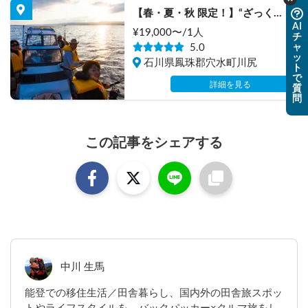
【春・夏・秋 限定！】“ざっくば
AI
らん”な田舎ライフスタイル体験 
¥
19,000
〜/
1人
チ
『洋上パーティー』
ャ
5.0
ッ
石川県鳳珠郡穴水町川尻
ト
で
詳細を見る
質
問
この記事をシェアする
中川 生馬
能登での移住生活／田舎暮らし、国内外の田舎旅スポッ