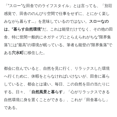
「“スロー”な田舎でのライフスタイル」とは言っても、「別荘
感覚で、田舎ののんびり空間で仕事をせずに、とにかく楽し
みながら暮らす…」を意味しているのではない。
スローなの
は、“暮らす自然環境”
だ。これは能登だけでなく、その他の田
舎、特に世間一般的にネガティブにとらえられがちな“限界集
落”には“最高”の環境が眠っている。筆者も能登の“限界集落”で
ある
穴水町
に移住した。
都会に住んでいると、自然を見に行く、リラックスした環境
へ行くために、休暇をとらなければいけないが、田舎に暮ら
していると、都会とは違い、毎日、この自然を目の当たりに
する。日々、「
自然風景と暮らす
」「心がリラックスできる
自然環境に身を置くことができる」、これが「田舎暮らし」
である。