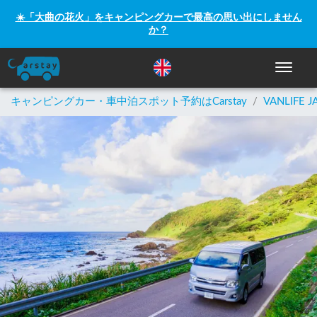
☀️「大曲の花火」をキャンピングカーで最高の思い出にしません
か？
ナビゲー
キャンピングカー・車中泊スポット予約はCarstay
/
VANLIFE J