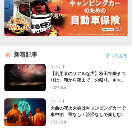
新着記事
すべて見る
イベント
【利用者のリアルな声】秋田竿燈まつ
りは「朝から夜まで」の祭り。キャン
ピングカーで行った2組の記録
2026.8.5
イベント
大曲の花火大会はキャンピングカーで
車中泊｜宿なし・渋滞なしで楽しむ
2026年完全ガイド
2026.8.4