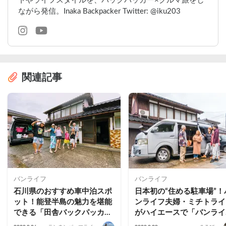
トやライフスタイルを、バックパッカー×クルマ旅をし
ながら発信。Inaka Backpacker Twitter: @iku203
関連記事
バンライフ
バンライフ
石川県のおすすめ車中泊スポ
日本初の“住める駐車場”！
ット！能登半島の魅力を堪能
ンライフ夫婦・ミチトライ
できる「田舎バックパッカー
がハイエースで「バンライ
ハウス」
フ・ステーション」に1ヶ