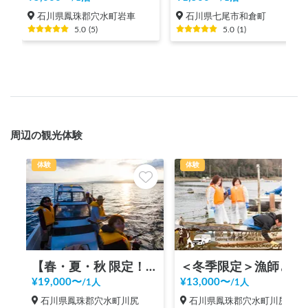
石川県鳳珠郡穴水町岩車
石川県七尾市和倉町
5.0
(
5
)
5.0
(
1
)
周辺の観光体験
体験
体験
【春・夏・秋 限定！】“ざっくばらん”な田舎ライフスタイル体験 『洋上パーティー』
＜冬季限定＞漁師と牡蠣の水揚げ体験 1～2.5時間前後！牡蠣半缶と奥能登キャンピングカーで1周プレゼント！！
¥
19,000
〜
¥
13,000
〜
/
1人
/
1人
石川県鳳珠郡穴水町川尻
石川県鳳珠郡穴水町川尻