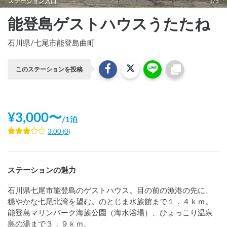
ステーション入口
1/5
能登島ゲストハウスうたたね
石川県
/
七尾市能登島曲町
このステーションを投稿
¥
3,000
〜
/
1泊
3.00
(
0
)
ステーションの魅力
石川県七尾市能登島のゲストハウス。目の前の漁港の先に、
穏やかな七尾北湾を望む。のとじま水族館まで１．４ｋｍ。
能登島マリンパーク海族公園（海水浴場）、ひょっこり温泉
島の湯まで３．９ｋｍ。