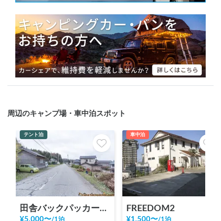
周辺のキャンプ場・車中泊スポット
テント泊
車中泊
田舎バックパッカーハウス Station 2
FREEDOM2
¥
5,000
〜
¥
1,500
〜
/
1泊
/
1泊