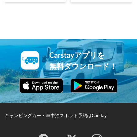
大伽藍をもちます。戦国時代
海に向かってなだれ落ちるよ
に前田利家により支援を受け
うな美しい景観は、多くの観
て、前田家ゆかりの地として
光客や写真家を魅了していま
隆盛を極めました。本堂、五
す。
重塔、祖師堂、経堂など10の
重要文化財を持つ隠れた名所
です。
Carstayアプリを
無料ダウンロード！
キャンピングカー・車中泊スポット予約はCarstay