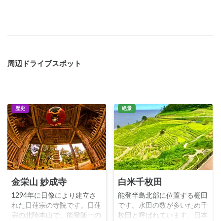
周辺ドライブスポット
歴史
絶景
金栄山 妙成寺
白米千枚田
1294年に日像により建立さ
能登半島北部に位置する棚田
れた日蓮宗の寺院です。日蓮
です。水田の数が多いため千
宗の北陸本山で、能登随一の
枚田と呼ばれています。日本