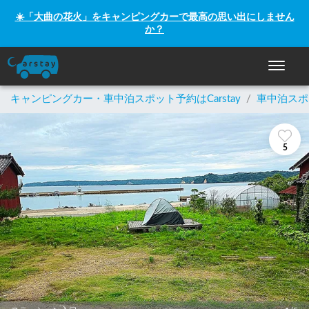
☀️「大曲の花火」をキャンピングカーで最高の思い出にしません
か？
ナビゲー
キャンピングカー・車中泊スポット予約はCarstay
/
車中泊スポ
5