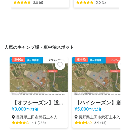
5.0
(
6
)
5.0
(
1
)
人気のキャンプ場・車中泊スポット
車中泊
車中泊
【オフシーズン】道の駅 美ヶ原高原
【ハイシーズン】道の駅 美ヶ原高原
¥
3,000
〜
¥
5,000
〜
/
1泊
/
1泊
長野県上田市武石上本入
長野県上田市武石上本入
4.1
(
255
)
3.9
(
15
)