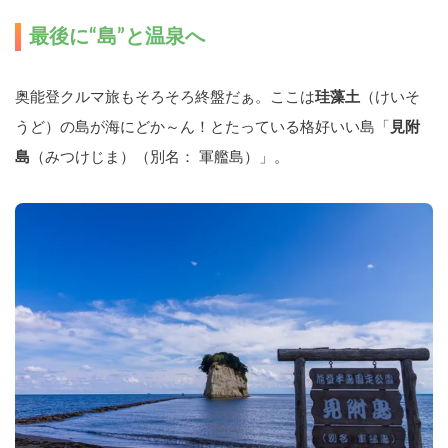
最後に“島”と温泉へ
奥能登クルマ旅もそろそろ終盤だぁ。ここは
珪藻土
（けいそ
うど）の島が海にどか～ん！とたっている格好いい島「
見附
島
（みつけじま）（別名： 軍艦島）」。