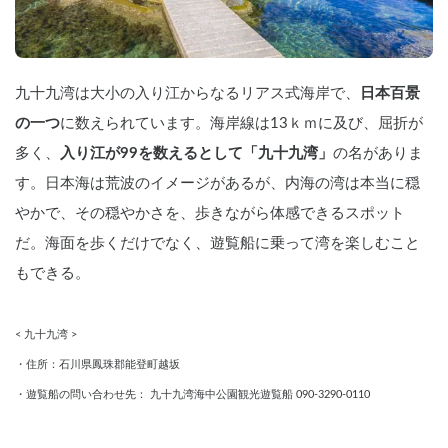
九十九湾は大小の入り江からなるリアス式海岸で、
日本百景
の一つ
に数えられています。海岸線は13ｋｍに及び、屈折が
多く、
入り江が99を数えるとして「九十九湾」
の名がありま
す。日本海は荒波のイメージがあるが、内海の湾は本当に穏
やかで、その穏やかさを、歩きながら体感できるスポット
だ。海面を歩くだけでなく、遊覧船に乗って湾を楽しむこと
もできる。
< 九十九湾 >
・住所：石川県鳳珠郡能登町越坂
・遊覧船の問い合わせ先： 九十九湾海中公園観光遊覧船 090-3290-0110