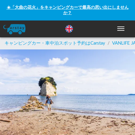
☀️「大曲の花火」をキャンピングカーで最高の思い出にしません
か？
ナビゲー
キャンピングカー・車中泊スポット予約はCarstay
/
VANLIFE J