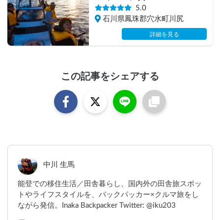
『洋上パーティー』
5.0
石川県鳳珠郡穴水町川尻
詳細を見る
この記事をシェアする
中川 生馬
能登での移住生活／田舎暮らし、国内外の田舎旅スポッ
トやライフスタイルを、バックパッカー×クルマ旅をし
ながら発信。Inaka Backpacker Twitter: @iku203