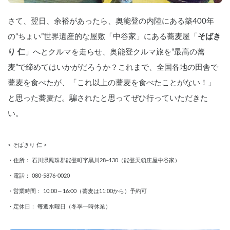
さて、翌日、余裕があったら、奥能登の内陸にある築400年
の“ちょい”世界遺産的な屋敷「中谷家」にある蕎麦屋「
そばき
り 仁
」へとクルマを走らせ、奥能登クルマ旅を“最高の蕎
麦”で締めてはいかがだろうか？これまで、全国各地の田舎で
蕎麦を食べたが、「これ以上の蕎麦を食べたことがない！」
と思った蕎麦だ。騙されたと思ってぜひ行っていただきた
い。
< そばきり 仁 >
・住所： 石川県鳳珠郡能登町字黒川28−130（能登天領庄屋中谷家）
・電話： 080-5876-0020
・営業時間： 10:00～16:00（蕎麦は11:00から）予約可
・定休日： 毎週水曜日（冬季一時休業）