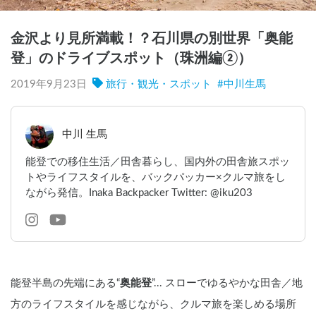
金沢より見所満載！？石川県の別世界「奥能
登」のドライブスポット（珠洲編②）
2019年9月23日
旅行・観光・スポット
#
中川生馬
中川 生馬
能登での移住生活／田舎暮らし、国内外の田舎旅スポッ
トやライフスタイルを、バックパッカー×クルマ旅をし
ながら発信。Inaka Backpacker Twitter: @iku203
能登半島の先端にある“
奥能登
”... スローでゆるやかな田舎／地
方のライフスタイルを感じながら、クルマ旅を楽しめる場所