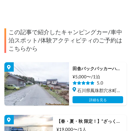
この記事で紹介したキャンピングカー/車中
泊スポット/体験アクティビティのご予約は
こちらから
田舎バックパッカーハウ
ス Station 2
¥
5,000
〜/
1泊
5.0
石川県鳳珠郡穴水町岩
車
詳細を見る
【春・夏・秋 限定！】“ざっくば
らん”な田舎ライフスタイル体験 
¥
19,000
〜/
1人