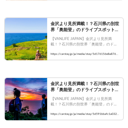
金沢より見所満載！？石川県の別世
界「奥能登」のドライブスポット
（輪島編）
【VANLIFE JAPAN】金沢より見所満
載！？石川県の別世界「奥能登」のドラ
イブスポット（輪島編）

https://carstay.jp/ja/media/stay/5d176156e8a8763a
    #Carstay #VANLIFE #車中泊 #田舎バッ
f4cb54a6
クパッカー
金沢より見所満載！？石川県の別世
界「奥能登」のドライブスポット
（珠洲編①）
【VANLIFE JAPAN】金沢より見所満
載！？石川県の別世界「奥能登」のドラ
イブスポット（珠洲編）

https://carstay.jp/ja/media/stay/5d591bbafc1a0327
    #Carstay #VANLIFEJAPAN #車中泊
428c52ae