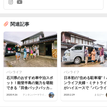
関連記事
バンライフ
バンライフ
石川県のおすすめ車中泊スポ
日本初の“住める駐車場”！
ット！能登半島の魅力を堪能
ンライフ夫婦・ミチトライ
できる「田舎バックパッカー
がハイエースで「バンライ
ハウス」
フ・ステーション」に1ヶ
2020.9.26
テンネンパーマライフ
2020.2.29
まるぴー
滞在してみた
｜かあちゃん