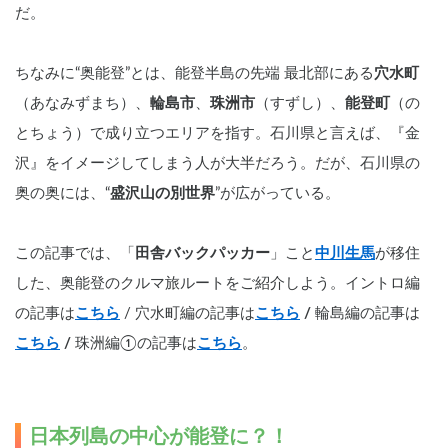
だ。
ちなみに“奥能登”とは、能登半島の先端 最北部にある
穴水町
（あなみずまち）、
輪島市
、
珠洲市
（すずし）、
能登町
（の
とちょう）で成り立つエリアを指す。石川県と言えば、『金
沢』をイメージしてしまう人が大半だろう。だが、石川県の
奥の奥には、“
盛沢山の別世界
”が広がっている。
この記事では、「
田舎バックパッカー
」こと
中川生馬
が移住
した、奥能登のクルマ旅ルートをご紹介しよう。イントロ編
の記事は
こちら
/ 穴水町編の記事は
こちら
 / 
輪島編の記事は
こちら
 / 
珠洲編①の記事は
こちら
。
日本列島の中心が能登に？！