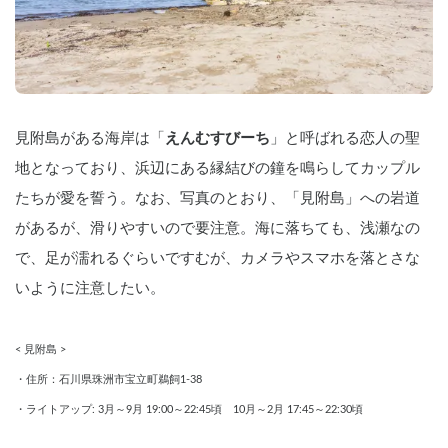
見附島がある海岸は「
えんむすびーち
」と呼ばれる恋人の聖
地となっており、浜辺にある縁結びの鐘を鳴らしてカップル
たちが愛を誓う。なお、写真のとおり、「見附島」への岩道
があるが、滑りやすいので要注意。海に落ちても、浅瀬なの
で、足が濡れるぐらいですむが、カメラやスマホを落とさな
いように注意したい。
< 見附島 >
・住所：石川県珠洲市宝立町鵜飼1-38
・ライトアップ: 3月～9月 19:00～22:45頃　10月～2月 17:45～22:30頃