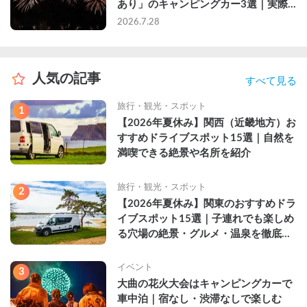
あり」のキャンピングカー3選｜実際
に利用したゲストのレビュー付き
2026.7.28
人気の記事
すべて見る
旅行・観光・スポット
1
【2026年夏休み】関西（近畿地方）お
すすめドライブスポット15選｜自然を
満喫できる絶景や名所を紹介
旅行・観光・スポット
2
【2026年夏休み】関東のおすすめドラ
イブスポット15選｜子連れでも楽しめ
る穴場の絶景・グルメ・温泉を徹底解
説
イベント
3
大曲の花火大会はキャンピングカーで
車中泊｜宿なし・渋滞なしで楽しむ