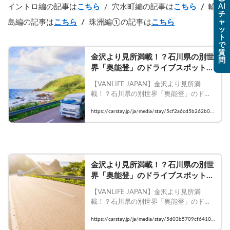
AI
イントロ編の記事は
こちら
/  穴水町編の記事は
こちら
 /  
輪
チ
ャ
島編の記事は
こちら
 /  
珠洲編①の記事は
こちら
ッ
ト
で
質
金沢より見所満載！？石川県の別世
問
界「奥能登」のドライブスポット
（イントロ編）
【VANLIFE JAPAN】金沢より見所満
載！？石川県の別世界「奥能登」のドラ
イブスポット（イントロ編）

https://carstay.jp/ja/media/stay/5cf2a6cd5b262b06
    #Carstay #VANLIFE #車中泊
8507187b
金沢より見所満載！？石川県の別世
界「奥能登」のドライブスポット
（穴水町編）
【VANLIFE JAPAN】金沢より見所満
載！？石川県の別世界「奥能登」のドラ
イブスポット（穴水町編）

https://carstay.jp/ja/media/stay/5d03b5709cf64104
    #Carstay #VANLIFE #車中泊
11c96f5a