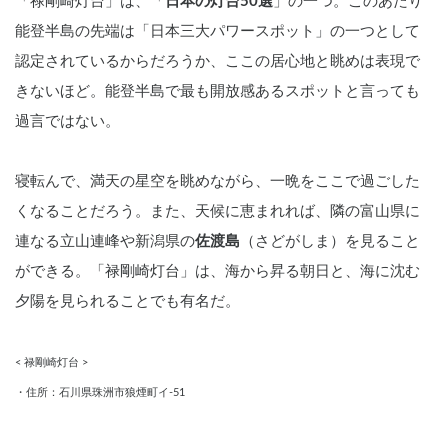
「禄剛崎灯台」は、「
日本の灯台50選
」の一つ。このあたり
能登半島の先端は「日本三大パワースポット」の一つとして
認定されているからだろうか、ここの居心地と眺めは表現で
きないほど。能登半島で最も開放感あるスポットと言っても
過言ではない。
寝転んで、満天の星空を眺めながら、一晩をここで過ごした
くなることだろう。また、天候に恵まれれば、隣の富山県に
連なる立山連峰や新潟県の
佐渡島
（さどがしま）を見ること
ができる。「禄剛崎灯台」は、海から昇る朝日と、海に沈む
夕陽を見られることでも有名だ。
< 禄剛崎灯台 >
・住所：石川県珠洲市狼煙町イ-51