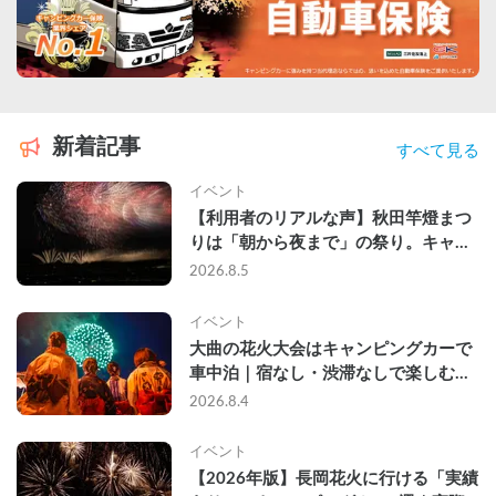
新着記事
すべて見る
イベント
【利用者のリアルな声】秋田竿燈まつ
りは「朝から夜まで」の祭り。キャン
ピングカーで行った2組の記録
2026.8.5
イベント
大曲の花火大会はキャンピングカーで
車中泊｜宿なし・渋滞なしで楽しむ
2026年完全ガイド
2026.8.4
イベント
【2026年版】長岡花火に行ける「実績