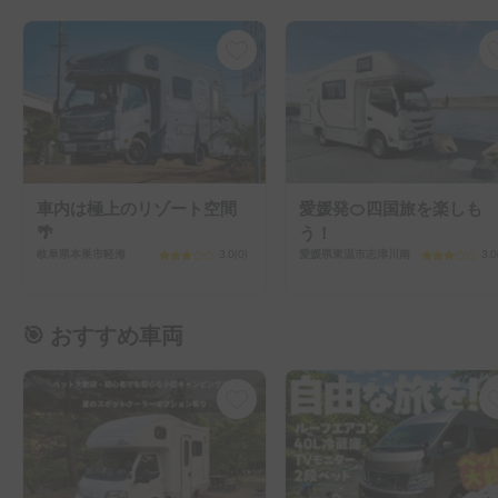
車内は極上のリゾート空間
愛媛発🍊四国旅を楽しも
🌴
う！
岐阜県本巣市軽海
3.0
(
0
)
愛媛県東温市志津川南
3.0
🎯 おすすめ車両