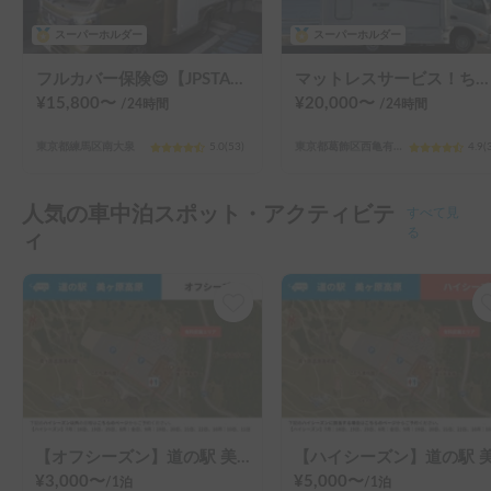
スーパーホルダー
スーパーホルダー
フルカバー保険😌【JPSTAR HAPPY1+】エアコン完備！ペット歓迎🐾配車先多数🐾《西東京キャンピングカーレンタル》
マットレスサービス！ちょうどいいサイズ！MOBBY号！
¥
15,800
〜
¥
20,000
〜
/24
時間
/24
時間
東京都練馬区南大泉
5.0
(
53
)
東京都葛飾区西亀有（３丁目）
4.9
(
人気の車中泊スポット・アクティビテ
すべて見
る
ィ
【オフシーズン】道の駅 美ヶ原高原
¥
3,000
〜
¥
5,000
〜
/
1泊
/
1泊