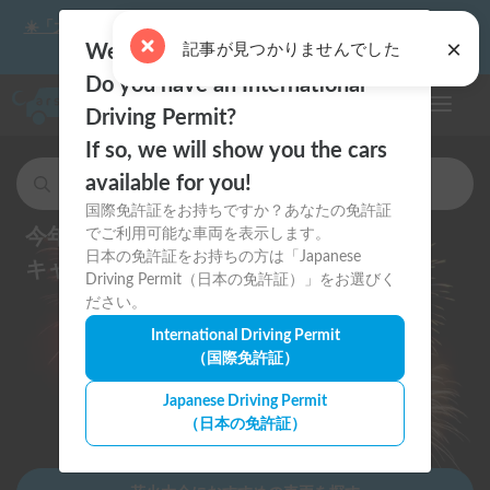
☀️「大曲の花火」をキャンピングカーで最高の思い出にしません
か？
Welcome to Carstay.jp 🇯🇵
Do you have an International
ナビゲー
Driving Permit?
If so, we will show you the cars
available for you!
キャンピングカー・車中泊スポットを検索
国際免許証をお持ちですか？あなたの免許証
今年の夏祭り・花火大会は
でご利用可能な車両を表示します。
日本の免許証をお持ちの方は「Japanese
キャンピングカーで思い出に残そう
Driving Permit（日本の免許証）」をお選びく
ださい。
International Driving Permit
（国際免許証）
Japanese Driving Permit
（日本の免許証）