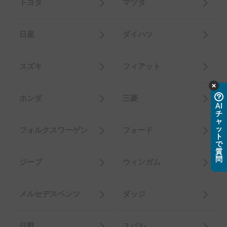
トヨタ
マツダ
日産
ダイハツ
スズキ
フィアット
ホンダ
三菱
AI
チ
ャ
ッ
フォルクスワーゲン
フォード
ト
で
質
問
ジープ
ウィンガム
メルセデスベンツ
ダッジ
日野
スバル