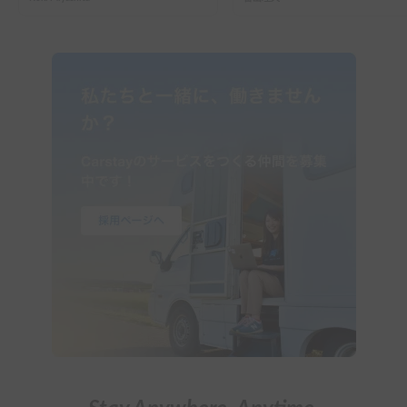
岡駅前で車中泊してきた
ーで行った2組の記録