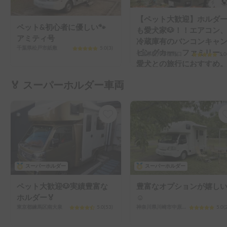
【ペット大歓迎】ホルダ
ペット&初心者に優しい🐾
も愛犬家🐶！！エアコン
アミティ号
冷蔵庫有のバンコンキャ
千葉県松戸市紙敷
5.0
(
3
)
ピングカー。ファミリー
千葉県松戸市樋野口
5.0
愛犬との旅行におすすめ
🏅 スーパーホルダー車両
スーパーホルダー
スーパーホルダー
ペット大歓迎🐶実績豊富な
豊富なオプションが嬉し
ホルダー🏅
☺️
東京都練馬区南大泉
5.0
(
53
)
神奈川県川崎市中原区新城
5.0
(