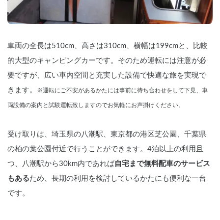
方にコツがいる設備もございます。新し
いキャンピングカーを希望する方はご遠
慮ください。

    車内は禁煙です。

車両の全長は510cm、高さは310cm、横幅は199cmと、比較
    ▼保険について

的大型のキャンピングカーです。そのため運転には注意が必
    保険は自動で付帯されるカーシェアプ
ラットフォーマー保険が適用されます。
要ですが、広い車内空間と充実した設備で快適な旅を実現で
ホームページで内容をよく確認してくだ
さい。自損事故の場合、車両に保険は適
きます。
※運転にご不安があるかたには事前に待ち合わせをして下見、車
用はされず、全額自己負担となりますの
両設備の案内と試験運転致しますのでお気軽にお声掛けください。
でご注意ください。

    ▼その他

受け取りは、埼玉県の八潮駅、東京都の港区芝公園、千葉県
    その他気になること、詳細はチャット
でお気軽にご相談ください。
の柏の葉公園付近で行うことができます。4泊以上の利用且
つ、八潮駅から30km内であれば
自宅まで無料配車のサービス
もある
ため、長期の利用を検討しているかたにも便利な一台
です。