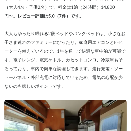
能に‼️

（大人4名・子供2名）で、料金は1泊（24時間）14,800
    4️⃣オリジナルの保険プラン📝

円〜。
レビュー評価は5.0（7件）です。
    Carstayの保険（免責20万：飛び石やパ
ンクは保証外）よりも充実した内容の保
険（免責15万円：飛び石やパンクも保証
大人もゆったり眠れる2段ベッドやバンクベッドは、小さなお
内）を準備しました。ぜひ他の車両と
「支払い総額」を比較してみてください
子さま連れのファミリーにぴったり。家庭用エアコンとFFヒ
💁

    ※「必須保険」をオプションから選択
ーターを備えているので、1年を通して快適な車中泊が可能で
下さい。

す。電子レンジ、電気ケトル、カセットコンロ、冷蔵庫もそ
    ※「免責0円パック」と「NOC補償パ
ック」も任意選択可能です。

ろっており、車内で簡単な調理もできます。走行充電・ソー
ラーパネル・外部充電に対応しているため、電気の心配が少
    ——————ハイシーズン料金—————

    3/27-29、4/3-5、GW、7/23-27、夏
ないのも嬉しいポイントです。
休み（8/1-9/30）シルバーウィーク
（9/19-23）11/21-23は「2500円／1
日」ハイシーズンオプションの選択をお
願いしております。

    ※12/23-1/4はトップシーズン料金と
して「3500円／1日」オプションとなり
ます。
