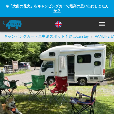
☀️「大曲の花火」をキャンピングカーで最高の思い出にしません
か？
ナビゲー
キャンピングカー・車中泊スポット予約はCarstay
/
VANLIFE J