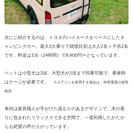
ます。

    ❄️🔥 家庭用エアコン＆FFヒーター搭載
で年中快適

    夏の暑い日も、冬の寒い日も安心！

    ・家庭用エアコン搭載で、猛暑の日も
次にご紹介するのは、トヨタのハイエースをベースにしたキ
車内は快適温度をキープ。

    ・ポータブル電源を利用してACコンセ
ャンピングカー。最大3人乗りで就寝目安は大人2名＋子供2名
ントなしでも5-6時間持続運転可能！

    ・FFヒーターがあれば、冬の寒さもへ
です。料金は1泊（24時間）で8,400円〜となっています。
っちゃら。エンジンを切ったままでも暖
かく過ごせます。

ペットは小型犬は2頭、大型犬が1頭まで同乗可能で、乗車時
    🍽️ 充実の設備で快適な車中泊

はケージが必要です。　
※エアコンを使用する場合は、外部電源の使用
    ・キッチンスペース完備（シンク・収
納あり）

推奨
    ・冷蔵庫搭載で長旅でも食材の保存OK

    ・室内照明＆コンセント完備で夜も安
心

車内は家具職人が手がけた温もりのあるデザインで、木の香
    ・外部電源対応＆サブバッテリーで長
時間の電力供給可能

りに包まれたリラックスできる空間で、一度利用したかたか
らも絶賛の声が上がっています。
    🛣️ アウトドアや長距離ドライブにも最