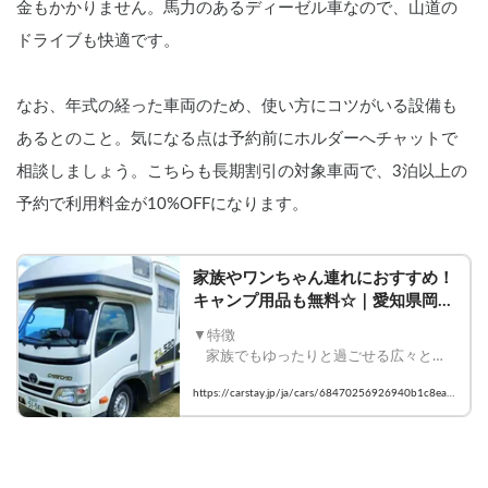
金もかかりません。馬力のあるディーゼル車なので、山道の
ドライブも快適です。
なお、年式の経った車両のため、使い方にコツがいる設備も
あるとのこと。気になる点は予約前にホルダーへチャットで
相談しましょう。こちらも長期割引の対象車両で、3泊以上の
予約で利用料金が10%OFFになります。
家族やワンちゃん連れにおすすめ！
キャンプ用品も無料☆｜愛知県岡崎
市宇頭北町｜キャンピングカーレン
▼特徴

タル・カーシェア予約はCarstay
    家族でもゆったりと過ごせる広々とし
た空間。大人もゆったりと寝られる２段
https://carstay.jp/ja/cars/68470256926940b1c8ea7
ベッドやバンクベッドは小さいお子様も
468/
大喜び。ワンちゃんもOKなので、ワンち
ゃん連れの旅も気軽に楽しめます。馬力
のあるディーゼル車なので山道も快適に
走行できます。キャンプ用品は無料でお