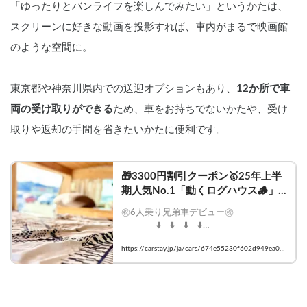
「ゆったりとバンライフを楽しんでみたい」というかたは、
スクリーンに好きな動画を投影すれば、車内がまるで映画館
のような空間に。
東京都や神奈川県内での送迎オプションもあり、
12か所で車
両の受け取りができる
ため、車をお持ちでないかたや、受け
取りや返却の手間を省きたいかたに便利です。
🎁3300円割引クーポン🥇25年上半
期人気No.1「動くログハウス🪵」
【カップルに大人気✨】【ペット旅
㊗️6人乗り兄弟車デビュー㊗️

🐕】📌内容充実なのに格安の「オリ
    　　　⬇️    ⬇️    ⬇️    ⬇️

ジナル保険プラン」を準備👍｜神奈
川県横浜市都筑区佐江戸町｜キャン
https://carstay.jp/ja/cars/674e55230f602d949ea0d
https://carstay.jp/ja/cars/6991978e25d3
ピングカーレンタル・カーシェア予
859/
58fb1a50a40b/

約はCarstay
    🎁先着2組限定3300円OFFクーポン配
布中🎁
