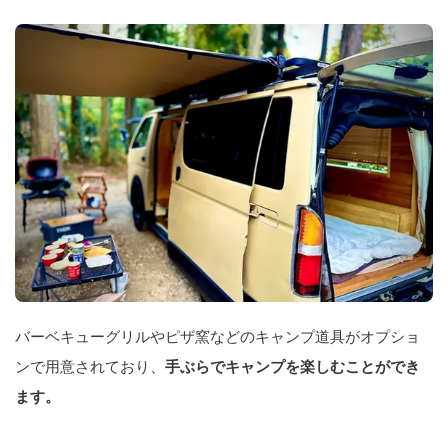
適

    広々とした収納スペースがあるので、
キャンプ道具やスポーツ用品もたっぷり
積めます。長距離ドライブでも快適な乗
り心地で、移動時間も楽しい思い出に。

    🚐 バンテック コルドリーブスで自由な
旅を満喫しませんか？

    気になる方はぜひチャットにてお問い
合わせ下さい！
バーベキューグリルやピザ窯などのキャンプ道具がオプショ
ンで用意されており、
手ぶらでキャンプを楽しむことができ
ます。