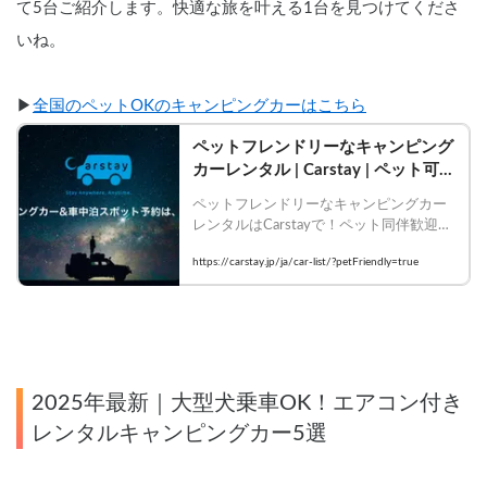
て5台ご紹介します。快適な旅を叶える1台を見つけてくださ
いね。
▶︎
全国のペットOKのキャンピングカーはこちら
ペットフレンドリーなキャンピング
カーレンタル | Carstay | ペット可の
キャンピングカー一覧
ペットフレンドリーなキャンピングカー
レンタルはCarstayで！ペット同伴歓迎の
車種で愛犬・愛猫とのバンライフ旅を今
https://carstay.jp/ja/car-list/?petFriendly=true
すぐ予約！ | ペット可のキャンピングカ
ー一覧
2025年最新｜大型犬乗車OK！エアコン付き
レンタルキャンピングカー5選