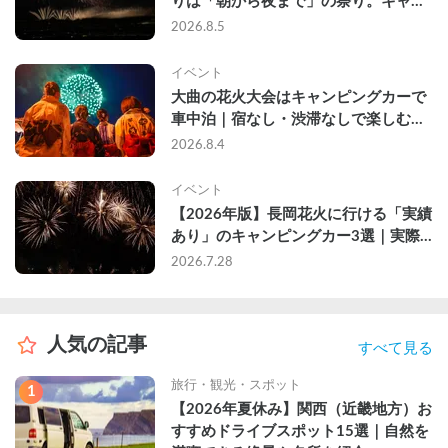
りは「朝から夜まで」の祭り。キャン
ピングカーで行った2組の記録
2026.8.5
イベント
大曲の花火大会はキャンピングカーで
車中泊｜宿なし・渋滞なしで楽しむ
2026年完全ガイド
2026.8.4
イベント
【2026年版】長岡花火に行ける「実績
あり」のキャンピングカー3選｜実際
に利用したゲストのレビュー付き
2026.7.28
人気の記事
すべて見る
旅行・観光・スポット
1
【2026年夏休み】関西（近畿地方）お
すすめドライブスポット15選｜自然を