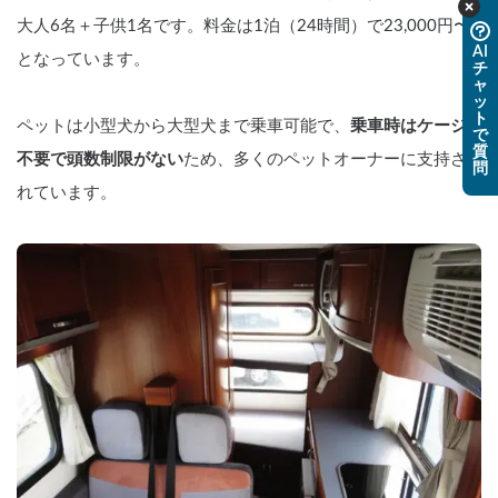
れます。

    オプションでトイレも使用可能なの
大人6名＋子供1名です。料金は1泊（24時間）で23,000円〜
で、急にトイレに行きたくなる小さなお
AI
となっています。
子様も安心して旅行が楽しめます。

チ
ャ
ッ
    ▼ワンちゃんの注意事項

ト
ペットは小型犬から大型犬まで乗車可能で、
乗車時はケージ
    ・トイレ訓練がしっかりできている子
で
に限ります。車内で排泄した場合には特
質
不要で頭数制限がない
ため、多くのペットオーナーに支持さ
問
別清掃代金を頂戴することがあります。

    ・走行中は事故防止のために運転席に
れています。
近寄らないようにしてください。

    ・ワンちゃんだけでお留守番させるこ
とは控えてください。熱中症等になった
場合にも責任は負いかねます。

    ▼受渡し場所

    岡崎市宇頭駅から車で５分程度のキャ
ンピングカー駐車場です。キャンピング
カーと入れ替えで１台車を駐車できます
（駐車中の事故盗難等は自己責任でお願
いします）。

    ▼注意事項

    古いキャンピングカーですので、使い