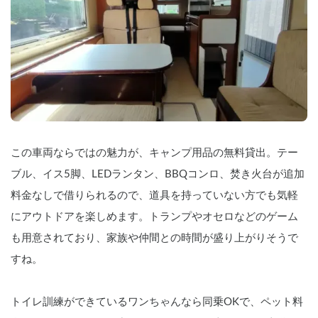
    —————🖋️レビュー投稿🖋️—————

    ご予約頂いた全てのゲストさんに、旅
先での様子や車の「レビュー投稿」（簡
単な内容で👌です）をお願いしておりま
す。次回借りる方の参考となりますので
ご協力お願い致します🙏

    ———————————————————

    ①利用予定日時 

    ②人数 （大人／小人）

    ③年齢 （大人／小人）

この車両ならではの魅力が、キャンプ用品の無料貸出。テー
    ④国籍

    ⑤用途・目的地（わかる範囲で👌）

ブル、イス5脚、LEDランタン、BBQコンロ、焚き火台が追加
    ⑥運転歴（キャンピングカー含む）

料金なしで借りられるので、道具を持っていない方でも気軽
    上記の6点を【まずはホルダーに連絡し
にアウトドアを楽しめます。トランプやオセロなどのゲーム
てみる】から分かる範囲でお知らせ頂け
ると助かります🙇
も用意されており、家族や仲間との時間が盛り上がりそうで
すね。
トイレ訓練ができているワンちゃんなら同乗OKで、ペット料