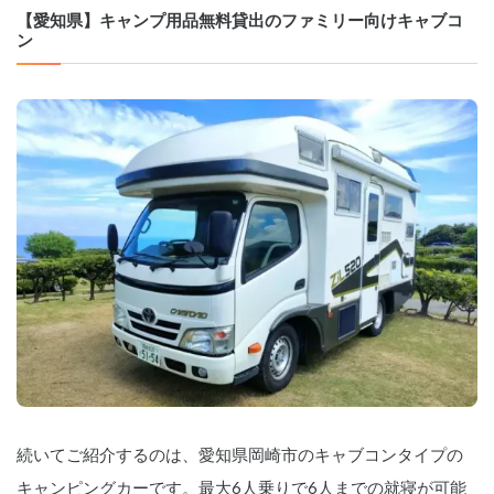
    クーポン適用料金 → 13200円

【愛知県】キャンプ用品無料貸出のファミリー向けキャブコ
ン
    動画はコチラから👇

    https://youtu.be/gnMC113iEGU

    1️⃣家具職人が手がけた「動くログハウ
ス🪵」

    「木の香り」が広がる木製の室内は、
車内に居るのを忘れてしまう不思議な空
間です。大切な方との特別な時間をお楽
しみください😌

    2️⃣ペット大歓迎🐕

    ゲージに入れて頂ければOK「ペット
旅」をお楽しみください（オプション料
有）

    ※小型犬は2頭、大型犬は1頭までを目
安

    3️⃣各種キャンプ道具🏕️

    マルチグリドル、ガスコンロ、チェ
続いてご紹介するのは、愛知県岡崎市のキャブコンタイプの
ア、テーブル、カトラリーセット、包丁
etc…何も持たずに手ぶらでキャンプが可
キャンピングカーです。最大6人乗りで6人までの就寝が可能