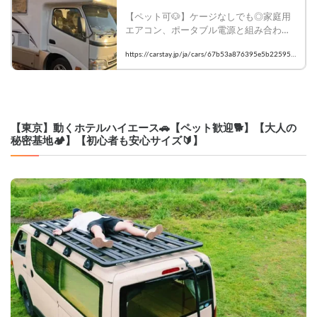
アコンFFヒーター搭載❄️フルフラッ
【ペット可🐶】ケージなしでも◎家庭用
トで広々✨️4駆ディーゼルでパワフ
エアコン、ポータブル電源と組み合わせ
ル＆安心💪｜埼玉県さいたま市南区
て5-6時間稼働可能！快適な旅を。

広ケ谷戸｜キャンピングカーレンタ
https://carstay.jp/ja/cars/67b53a876395e5b225957
ル・カーシェア予約はCarstay
1b3/
    ★寝具の貸出はしていませんので、ご
持参ください。

    ★記録的猛暑のため、RVパークをご予
約いただくと快適に過ごせます。

【東京】動くホテルハイエース🚗【ペット歓迎🐕】【大人の
    🐶 ペット大歓迎！愛犬・愛猫と一緒に
秘密基地🏕️】【初心者も安心サイズ🔰】
旅へ

    大切な家族の一員であるペットと一緒
に、快適なキャンピングカー旅を楽しめ
ます。車内はフルフラットになりのびの
び過ごせるので、ペットもリラックス！
入口は防水パンとなっているので汚れ対
策も安心！

    👨‍👩‍👧‍👦 6人乗車・6人就寝の広々空間

    大人数での旅行にぴったり！ファミリ
ーや友人グループでゆったり過ごせる設
計です。ベッド展開も簡単なので、お子
さま連れでも安心して快適な睡眠が取れ