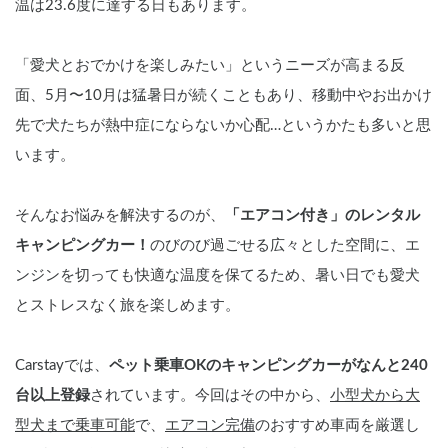
温は23.6度に達する日もあります。
「愛犬とおでかけを楽しみたい」というニーズが高まる反
面、5月〜10月は猛暑日が続くこともあり、移動中やお出かけ
先で犬たちが熱中症にならないか心配…というかたも多いと思
います。
そんなお悩みを解決するのが、
「エアコン付き」のレンタル
キャンピングカー！
のびのび過ごせる広々とした空間に、エ
ンジンを切っても快適な温度を保てるため、暑い日でも愛犬
とストレスなく旅を楽しめます。
Carstayでは、
ペット乗車OKのキャンピングカーがなんと240
台以上登録
されています。今回はその中から、
小型犬から大
型犬まで乗車可能
で、
エアコン完備
のおすすめ車両を厳選し