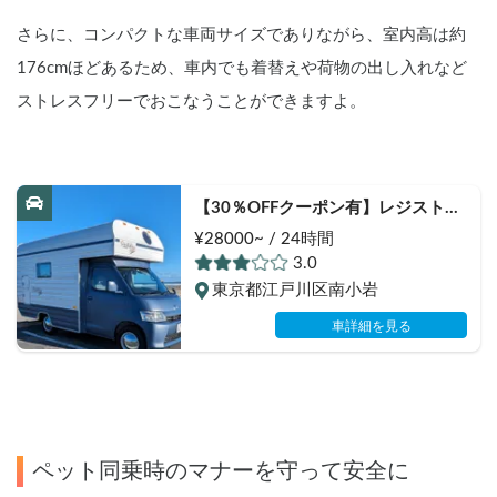
さらに、コンパクトな車両サイズでありながら、室内高は約
176cmほどあるため、車内でも着替えや荷物の出し入れなど
ストレスフリーでおこなうことができますよ。
【30％OFFクーポン有】レジストロ 
アウル🦉 | ペット大歓迎🐶エアコン
¥28000~ / 24時間
ヒーター完備で年中快適✨️手ぶらOK
3.0
🏕️映えるキャンピングカー📷️
東京都江戸川区南小岩
車詳細を見る
ペット同乗時のマナーを守って安全に