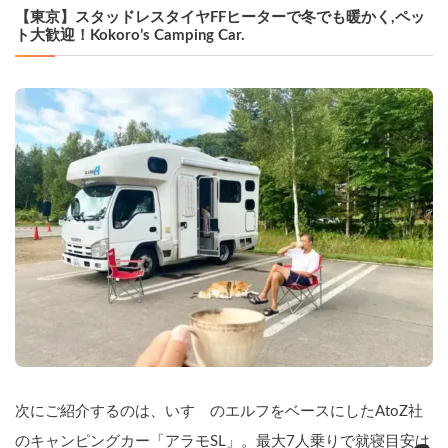
貸ししています。オプションでトイレも
【東京】スタッドレスタイヤFFヒーターで冬でも暖かく,ペッ
使用可能なので小さお子様連れも安心し
ト大歓迎！Kokoro’s Camping Car.
て旅行を楽しめます。

    ▼設備

    家庭用エアコンとＦＦヒーターを備え
ているので、１年を通して快適な車中泊
が可能です。

    電子レンジ、電気ケトル、カセットコ
ンロ、冷蔵庫も備えており、簡単な調理
も行えます。

    走行充電、ソーラーパネル、外部充電
も可能で、電気の心配も軽減されます。

    ※家庭用エアコンを長時間（2～3時間
以上）使用する場合は外部のＡＣ電源
（100Ｖ）に接続して使用してくださ
い。

    無料のキャンプ用品で気軽にアウトド
アも楽しめます。

    （テーブル、イス5脚、LEDランタン、
ＢＢＱコンロ、焚き火台）

次にご紹介するのは、いすゞのエルフをベースにしたAtoZ社
    トランプやオセロ、コリドールなどの
ゲームもあるので家族や仲間と盛りあが
のキャンピングカー「アラモSL」。最大7人乗りで就寝目安は