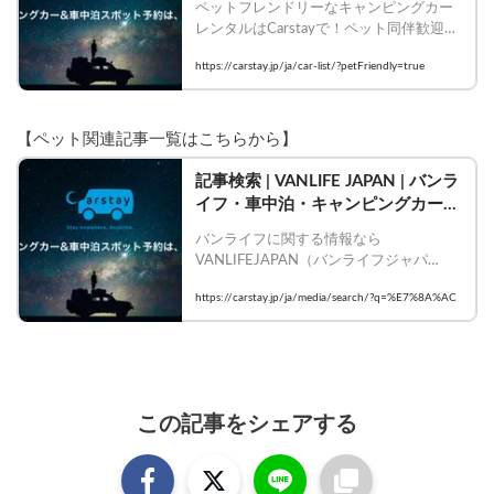
ペットフレンドリーなキャンピングカー
レンタルはCarstayで！ペット同伴歓迎の
車種で愛犬・愛猫とのバンライフ旅を今
https://carstay.jp/ja/car-list/?petFriendly=true
すぐ予約！ | ペット可のキャンピングカ
ー一覧
【ペット関連記事一覧はこちらから】
記事検索 | VANLIFE JAPAN | バンラ
イフ・車中泊・キャンピングカーの
情報メディア
バンライフに関する情報なら
VANLIFEJAPAN（バンライフジャパ
ン）！車中泊・キャンピングカー旅に関
https://carstay.jp/ja/media/search/?q=%E7%8A%AC
する情報や、バンライフを実践している
人に出会えるウェブメディアです。
この記事をシェアする