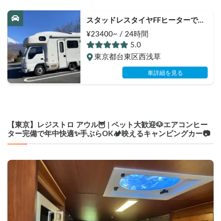
スタッドレスタイヤFFヒーターで冬
でも暖かく,ペット大歓迎！Kokoro’s 
¥23400~ / 24時間
Camping Car.
5.0
東京都台東区西浅草
車詳細を見る
【東京】レジストロ アウル🦉 | ペット大歓迎🐶エアコンヒー
ター完備で年中快適✨️手ぶらOK🏕️映えるキャンピングカー📷️