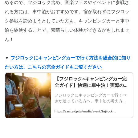
めるので、フジロック含め、音楽フェスやイベントに参戦さ
れる方には、車中泊がおすすめです。宿が取れずにフジロッ
ク参戦を諦めようとしていた方も、キャンピングカーと車中
泊を駆使することで、素晴らしい体験ができるかもしれませ
ん！
▼ 
フジロックにキャンピングカーで行く方法を総合的に知り
たい方は、こちらの完全ガイドもご覧ください
【フジロック×キャンピングカー完
全ガイド】快適に車中泊！実際の体
験レビューをもとに持ち物・雨対
フジロックにキャンピングカーで行くべ
策・宿/ホテル不足問題まで徹底解
きか迷っている方へ。車中泊の考え方、
説 | Carstayの情報発信メディア
ホテル・キャンプとの違い、持ち物、雨
VANLIFE JAPAN
https://carstay.jp/ja/media/event/fujirock-
対策、向いている車両、予約のコツまで
campingcar-guide/
まとめて解説。Carstayの実例と体験記事
をもとに、快適な参加方法をわかりやす
く紹介します。