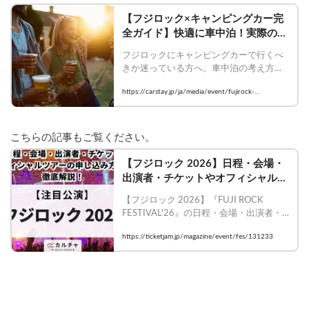
【フジロック×キャンピングカー完
全ガイド】快適に車中泊！実際の体
験レビューをもとに持ち物・雨対
フジロックにキャンピングカーで行くべ
策・宿/ホテル不足問題まで徹底解
きか迷っている方へ。車中泊の考え方、
説 | Carstayの情報発信メディア
ホテル・キャンプとの違い、持ち物、雨
VANLIFE JAPAN
https://carstay.jp/ja/media/event/fujirock-
対策、向いている車両、予約のコツまで
campingcar-guide/
まとめて解説。Carstayの実例と体験記事
をもとに、快適な参加方法をわかりやす
く紹介します。
こちらの記事もご覧ください。
【フジロック 2026】日程・会場・
出演者・チケットやオフィシャルツ
アーの申し込み方法を徹底解説！
【フジロック 2026】『FUJI ROCK 
FESTIVAL'26』の日程・会場・出演者・
チケットやオフィシャルツアーの申し込
https://ticketjam.jp/magazine/event/fes/131233
み方法を徹底解説！国内外のアーティス
トが集まる音楽フェスが今年も開催され
ます。