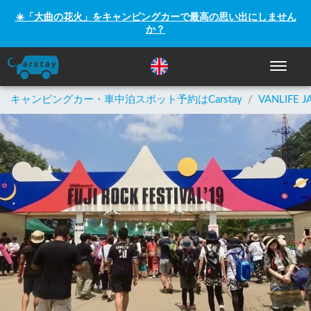
☀️「大曲の花火」をキャンピングカーで最高の思い出にしません
か？
ナビゲー
キャンピングカー・車中泊スポット予約はCarstay
/
VANLIFE J