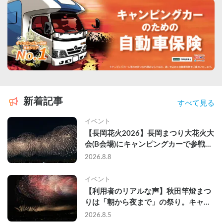
新着記事
すべて見る
イベント
【長岡花火2026】長岡まつり大花火大
会(B会場)にキャンピングカーで参戦し
て、長岡駅前で車中泊してきた
2026.8.8
イベント
【利用者のリアルな声】秋田竿燈まつ
りは「朝から夜まで」の祭り。キャン
ピングカーで行った2組の記録
2026.8.5