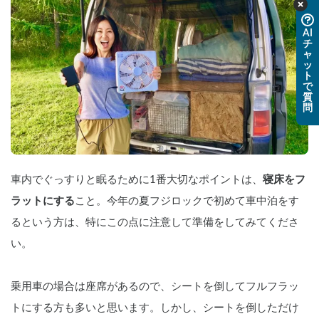
AI
チ
ャ
ッ
ト
で
質
問
車内でぐっすりと眠るために1番大切なポイントは、
寝床をフ
ラットにする
こと。今年の夏フジロックで初めて車中泊をす
るという方は、特にこの点に注意して準備をしてみてくださ
い。
乗用車の場合は座席があるので、シートを倒してフルフラッ
トにする方も多いと思います。しかし、シートを倒しただけ