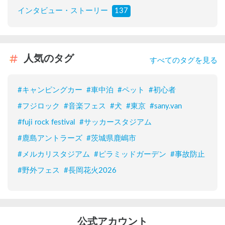
インタビュー・ストーリー
137
人気のタグ
すべてのタグを見る
#
キャンピングカー
#
車中泊
#
ペット
#
初心者
#
フジロック
#
音楽フェス
#
犬
#
東京
#
sany.van
#
fuji rock festival
#
サッカースタジアム
#
鹿島アントラーズ
#
茨城県鹿嶋市
#
メルカリスタジアム
#
ピラミッドガーデン
#
事故防止
#
野外フェス
#
長岡花火2026
公式アカウント