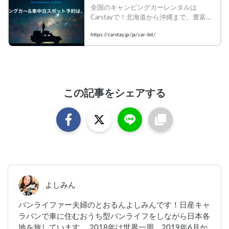
全国のキャンピングカーレンタルは
Carstayで！北海道から沖縄まで、豊富な
車種・装備のキャンピングカーを比較し
https://carstay.jp/ja/car-list/
て今すぐ予約！
この記事をシェアする
よしみん
バンライファー夫婦のとおるんよしみんです！日産キャ
ラバンで車に住むおうち型バンライフをしながら日本各
地を旅しています。 2018年は世界一周、2019年6月か