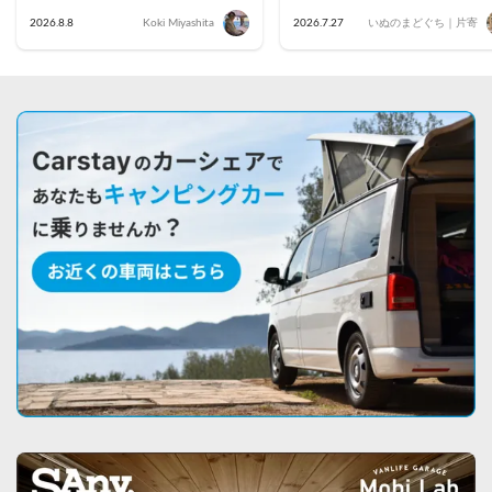
駅前で車中泊してきた
名・藤沢茅ヶ崎・小田原・
2026.8.8
Koki Miyashita
2026.7.27
いぬのまどぐち｜片寄
倉のおすすめ車両を公開