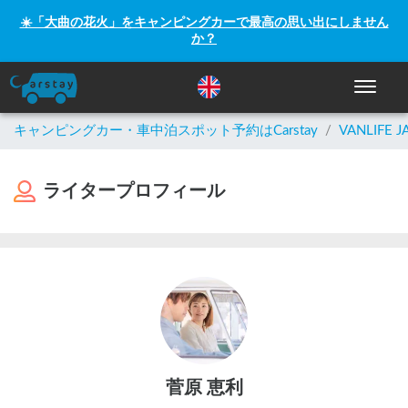
☀️「大曲の花火」をキャンピングカーで最高の思い出にしません
か？
ナビゲー
キャンピングカー・車中泊スポット予約はCarstay
/
VANLIFE J
ライタープロフィール
菅原 恵利