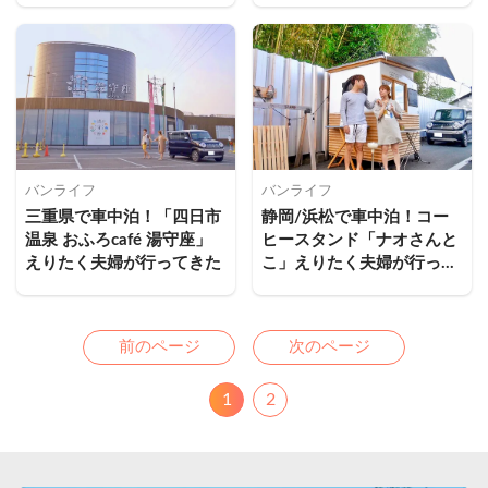
バンライフ
バンライフ
三重県で車中泊！「四日市
静岡/浜松で車中泊！コー
温泉 おふろcafé 湯守座」
ヒースタンド「ナオさんと
えりたく夫婦が行ってきた
こ」えりたく夫婦が行って
きた
Previous
Next
前のページ
次のページ
1
2