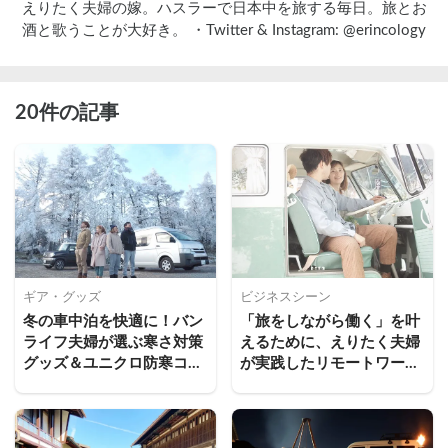
えりたく夫婦の嫁。ハスラーで日本中を旅する毎日。旅とお
酒と歌うことが大好き。 ・Twitter & Instagram: @erincology
20件の記事
ギア・グッズ
ビジネスシーン
冬の車中泊を快適に！バン
「旅をしながら働く」を叶
ライフ夫婦が選ぶ寒さ対策
えるために、えりたく夫婦
グッズ＆ユニクロ防寒コー
が実践したリモートワーク
デ
のはじめ方