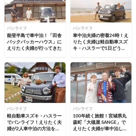
バンライフ
バンライフ
能登半島で車中泊！「田舎
車中泊夫婦の密着24時！え
バックパッカーハウス」に
りたく夫婦は軽自動車スズ
えりたく夫婦が行ってきた
キ・ハスラーで1日どう過
ごす？
バンライフ
バンライフ
軽自動車スズキ・ハスラー
100年続く旅館！宮城県丸
でバンライフ！えりたく夫
森町「大槻屋 SANGE」で
婦が2人車中泊の方法を教
えりたく夫婦が車中泊して
えます
みた