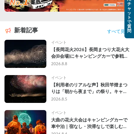
チ
ャ
ッ
ト
で
質
新着記事
問
すべて見る
イベント
【長岡花火2026】長岡まつり大花火大
会(B会場)にキャンピングカーで参戦し
て、長岡駅前で車中泊してきた
2026.8.8
イベント
【利用者のリアルな声】秋田竿燈まつ
りは「朝から夜まで」の祭り。キャン
ピングカーで行った2組の記録
2026.8.5
イベント
大曲の花火大会はキャンピングカーで
車中泊｜宿なし・渋滞なしで楽しむ
2026年完全ガイド