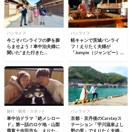
バンライフ
バンライフ
今こそバンライフの夢を膨
軽キャンで茨城バンライ
らませよう！車中泊夫婦に
フ！えりたく夫婦が
聞いた“また行きた
「Jumpie（ジャンピー）」
い”Carstayステーション4
で車中泊旅してみた
選
旅行・観光・スポット
バンライフ
車中泊ドラマ「絶メシロー
京都・京丹後のCarstayス
ド」第一話のロケ地・山梨
テーション「宇川温泉よし
県富士吉田市を、えりたく
野の里」でえりたく夫婦が