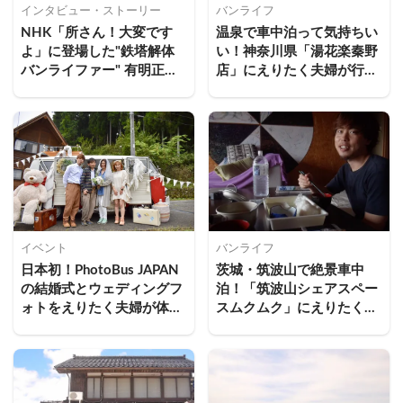
インタビュー・ストーリー
バンライフ
NHK「所さん！大変です
温泉で車中泊って気持ちい
よ」に登場した"鉄塔解体
い！神奈川県「湯花楽秦野
バンライファー" 有明正之
店」にえりたく夫婦が行っ
さんインタビュー！
てきた
イベント
バンライフ
日本初！PhotoBus JAPAN
茨城・筑波山で絶景車中
の結婚式とウェディングフ
泊！「筑波山シェアスペー
ォトをえりたく夫婦が体験
スムクムク」にえりたく夫
してみた
婦が行ってきた