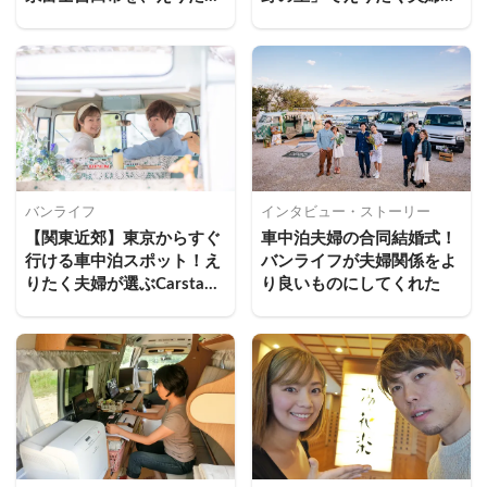
夫婦がハスラーで巡ってき
車中泊してきた
た
バンライフ
インタビュー・ストーリー
【関東近郊】東京からすぐ
車中泊夫婦の合同結婚式！
行ける車中泊スポット！え
バンライフが夫婦関係をよ
りたく夫婦が選ぶCarstay
り良いものにしてくれた
ステーションおすすめ4選