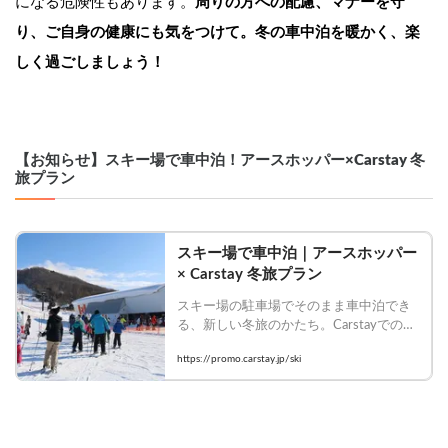
になる危険性もあります。
周りの方への配慮、マナーを守
り、ご自身の健康にも気をつけて。冬の車中泊を暖かく、楽
しく過ごしましょう！
【お知らせ】スキー場で車中泊！アースホッパー×Carstay 冬
旅プラン
スキー場で車中泊｜アースホッパー 
× Carstay 冬旅プラン
スキー場の駐車場でそのまま車中泊でき
る、新しい冬旅のかたち。Carstayでの予
約・決済と、アースホッパーのLINE連携
https://promo.carstay.jp/ski
を組み合わせることで、ゲレンデ直結の
滞在とリフト券の利用がスマートかつお
得に。アースホッパー × Carstayが提案す
る特別プラン。