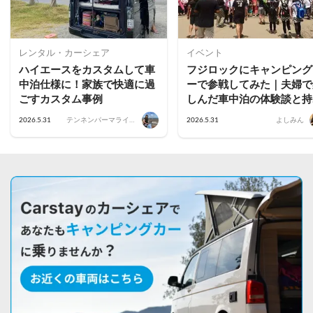
レンタル・カーシェア
イベント
ハイエースをカスタムして車
フジロックにキャンピング
中泊仕様に！家族で快適に過
ーで参戦してみた｜夫婦で
ごすカスタム事例
しんだ車中泊の体験談と持
物まとめ
2026.5.31
テンネンパーマライフ
2026.5.31
よしみん
｜かあちゃん