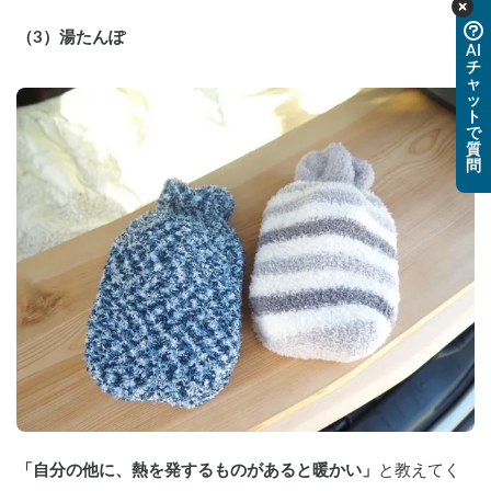
（3）湯たんぽ
AI
チ
ャ
ッ
ト
で
質
問
「自分の他に、熱を発するものがあると暖かい」
と教えてく