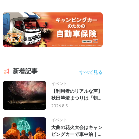
新着記事
すべて見る
イベント
【利用者のリアルな声】
秋田竿燈まつりは「朝か
ら夜まで」の祭り。キャ
2026.8.5
ンピングカーで行った2
組の記録
イベント
大曲の花火大会はキャン
ピングカーで車中泊｜宿