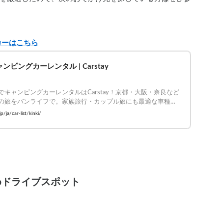
カーはこちら
ンピングカーレンタル | Carstay
でキャンピングカーレンタルはCarstay！京都・大阪・奈良など
の旅をバンライフで。家族旅行・カップル旅にも最適な車種を
！
jp/ja/car-list/kinki/
めドライブスポット