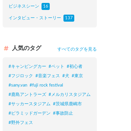
ビジネスシーン
16
インタビュー・ストーリー
137
人気のタグ
すべてのタグを見る
#
キャンピングカー
#
ペット
#
初心者
#
フジロック
#
音楽フェス
#
犬
#
東京
#
sany.van
#
fuji rock festival
#
鹿島アントラーズ
#
メルカリスタジアム
#
サッカースタジアム
#
茨城県鹿嶋市
#
ピラミッドガーデン
#
事故防止
#
野外フェス