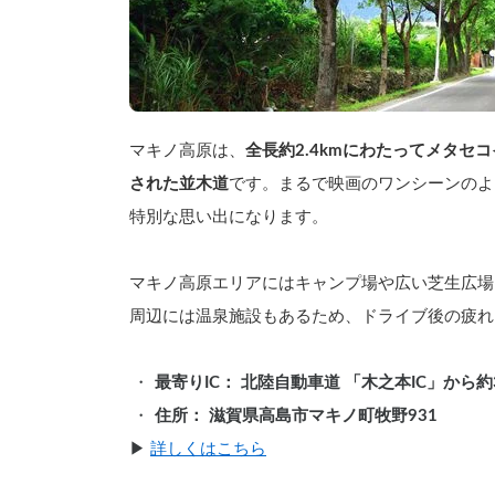
マキノ高原は、
全長約2.4kmにわたってメタセ
された並木道
です。まるで映画のワンシーンのよ
特別な思い出になります。
マキノ高原エリアにはキャンプ場や広い芝生広場
周辺には温泉施設もあるため、ドライブ後の疲れ
最寄りIC： 北陸自動車道 「木之本IC」から約
住所： 滋賀県高島市マキノ町牧野931
▶︎ 
詳しくはこちら