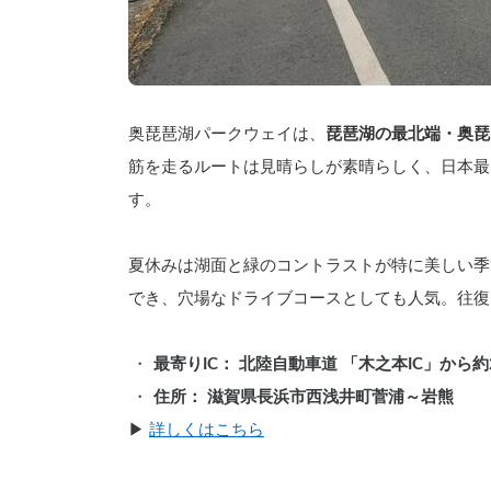
奥琵琶湖パークウェイは、
琵琶湖の最北端・奥琵
筋を走るルートは見晴らしが素晴らしく、日本最
す。
夏休み
は湖面と緑のコントラストが特に美しい季
でき、穴場なドライブコースとしても人気。往復
最寄りIC： 北陸自動車道 「木之本IC」から約
住所： 滋賀県長浜市西浅井町菅浦～岩熊
▶︎ 
詳しくはこちら