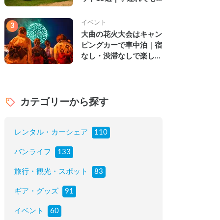
楽しめる穴場の絶景・グ
ルメ・温泉を徹底解説
イベント
3
大曲の花火大会はキャン
ピングカーで車中泊｜宿
なし・渋滞なしで楽しむ
2026年完全ガイド
カテゴリーから探す
レンタル・カーシェア
110
バンライフ
133
旅行・観光・スポット
83
ギア・グッズ
91
イベント
60