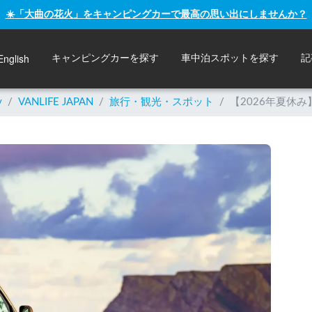
☀️「大曲の花火」をキャンピングカーで最高の思い出にしませんか？
English
キャンピングカーを探す
車中泊スポットを探す
記
y
/
VANLIFE JAPAN
/
旅行・観光・スポット
/
【2026年夏休