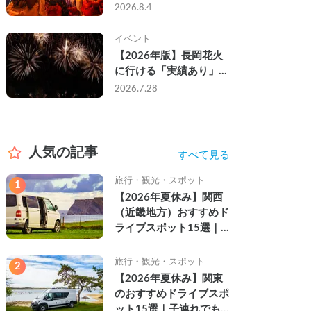
なし・渋滞なしで楽しむ
2026.8.4
2026年完全ガイド
イベント
【2026年版】長岡花火
に行ける「実績あり」の
キャンピングカー3選｜
2026.7.28
実際に利用したゲストの
レビュー付き
人気の記事
すべて見る
旅行・観光・スポット
1
【2026年夏休み】関西
（近畿地方）おすすめド
ライブスポット15選｜
自然を満喫できる絶景や
名所を紹介
旅行・観光・スポット
2
【2026年夏休み】関東
のおすすめドライブスポ
ット15選｜子連れでも