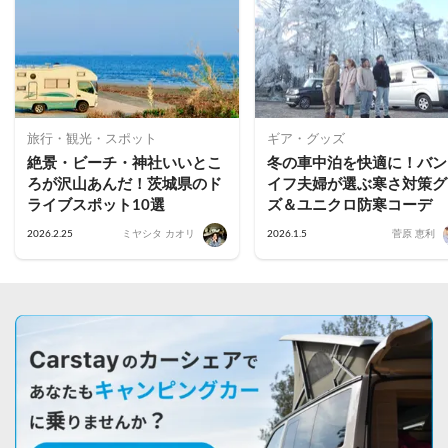
旅行・観光・スポット
ギア・グッズ
絶景・ビーチ・神社いいとこ
冬の車中泊を快適に！バン
ろが沢山あんだ！茨城県のド
イフ夫婦が選ぶ寒さ対策グ
ライブスポット10選
ズ＆ユニクロ防寒コーデ
2026.2.25
ミヤシタ カオリ
2026.1.5
菅原 恵利