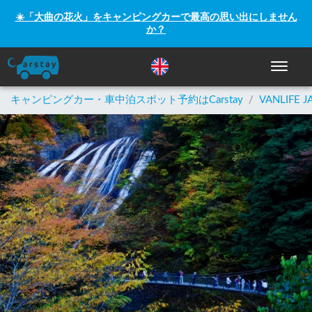
☀️「大曲の花火」をキャンピングカーで最高の思い出にしません
か？
ナビゲー
キャンピングカー・車中泊スポット予約はCarstay
/
VANLIFE J