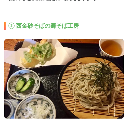
② 西金砂そばの郷そば工房