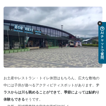
AI
チ
ャ
ッ
ト
で
質
問
お土産やレストラン・トイレ休憩はもちろん、広大な敷地の
中には子供が遊べるアクティビティスポットがあります。
テ
ラスからは川も眺めることができて、季節によっては鮎釣り
体験もできる
そうです。