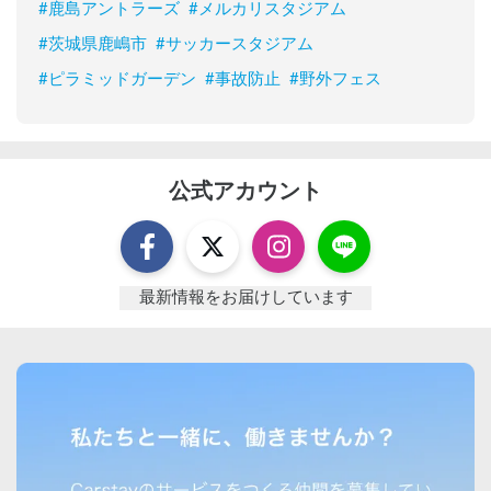
#
鹿島アントラーズ
#
メルカリスタジアム
#
茨城県鹿嶋市
#
サッカースタジアム
#
ピラミッドガーデン
#
事故防止
#
野外フェス
公式アカウント
最新情報をお届けしています