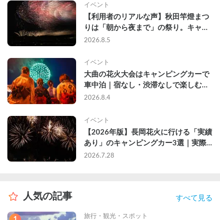
イベント
【利用者のリアルな声】秋田竿燈まつ
りは「朝から夜まで」の祭り。キャン
ピングカーで行った2組の記録
2026.8.5
イベント
大曲の花火大会はキャンピングカーで
車中泊｜宿なし・渋滞なしで楽しむ
2026年完全ガイド
2026.8.4
イベント
【2026年版】長岡花火に行ける「実績
あり」のキャンピングカー3選｜実際
に利用したゲストのレビュー付き
2026.7.28
人気の記事
すべて見る
旅行・観光・スポット
1