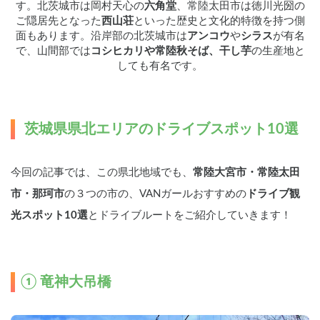
す。北茨城市は岡村天心の
六角堂
、常陸太田市は徳川光圀の
ご隠居先となった
西山荘
といった歴史と文化的特徴を持つ側
面もあります。沿岸部の北茨城市は
アンコウ
や
シラス
が有名
で、山間部では
コシヒカリや常陸秋そば、干し芋
の生産地と
しても有名です。
 茨城県県北エリアのドライブスポット10選
今回の記事では、この県北地域でも、
常陸大宮市・常陸太田
市・那珂市
の３つの市の、VANガールおすすめの
ドライブ観
光スポット10選
とドライブルートをご紹介していきます！
① 竜神大吊橋