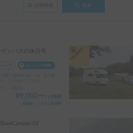
詳細検索
検索
平日長期割引
ーゲンバスの休日号
ーシェア
カーシェア保険
川県三浦郡葉山町一色, ' 逗子駅
り、3人就寝可 | TYPE2
3.00
(
0
)
¥
9,000
〜
/
24時間
＋保険料・システム利用料
lBaseCamper.02