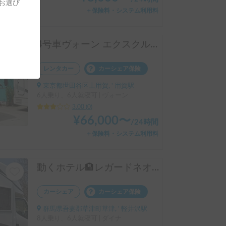
をお選び
＋保険料・システム利用料
4号車ヴォーン エクスクルーシブ R2B
レンタカー
カーシェア保険
東京都世田谷区上用賀, ' 用賀駅
6人乗り、6人就寝可 | ヴォーン
3.00
(
0
)
¥
66,000
〜
/
24時間
＋保険料・システム利用料
動くホテル🏨レガードネオプラス
カーシェア
カーシェア保険
群馬県吾妻郡草津町草津, ' 軽井沢駅
8人乗り、6人就寝可 | ダイナ