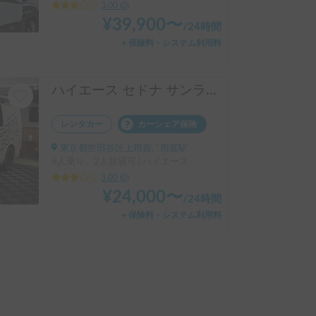
3.00
(
0
)
¥
39,900
〜
/
24時間
＋保険料・システム利用料
ハイエース セドナ サンライズ
レンタカー
カーシェア保険
東京都世田谷区上用賀, ' 用賀駅
6人乗り、2人就寝可 | ハイエース
3.00
(
0
)
¥
24,000
〜
/
24時間
＋保険料・システム利用料