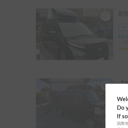
カ
東京
7人乗
カ
Welc
神奈
Do y
4人乗
If s
国際