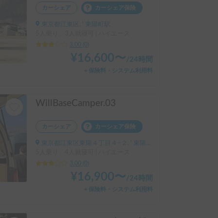
カーシェア
カーシェア保険
東京都江東区, ' 東陽町駅
5人乗り、3人就寝可 | ハイエース
3.00
(
0
)
¥
16,600
〜
/
24時間
＋保険料・システム利用料
WillBaseCamper.03
カーシェア
カーシェア保険
東京都江東区東陽４丁目４−２, ' 東陽町駅
5人乗り、4人就寝可 | ハイエース
3.00
(
0
)
¥
16,900
〜
/
24時間
＋保険料・システム利用料