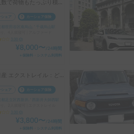
大人数で荷物もたっぷり積めるアルファード❗️
ーシェア
カーシェア保険
都世田谷区南烏山, ' 千歳烏山駅
り、4人就寝可 | アルファード
3.00
(
0
)
¥
8,000
〜
/
24時間
＋保険料・システム利用料
「日産 エクストレイル：どんな雪道でも安心の相棒⛷️」
ーシェア
カーシェア保険
都足立区西新井, ' 西新井大師西駅
り、2人就寝可 | エクストレイル
3.00
(
0
)
¥
3,800
〜
/
24時間
＋保険料・システム利用料