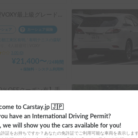
新型VOXY最上級グレード新車！アダプティブ・クルーズコントロール等の運転支援装置フル装備で長距離でも楽チン運転！ポップアップ付で大人4人就寝OK！
ーシェア
カーシェア保険
都江東区有明, ' 有明テニスの森駅
り、4人就寝可 | VOXY
3.00
(
0
)
¥
21,400
〜
/
24時間
＋保険料・システム利用料
【30％OFFクーポン有】手ぶらでOK！アウトドアグッズフル装備🏕️気軽な軽バン コトアウトドア クリッパー号
ーシェア
カーシェア保険
ome to Carstay.jp 🇯🇵
川県足柄上郡松田町, ' 新松田駅
ou have an International Driving Permit?
り、2人就寝可 | NV100 クリッパーRIO
o, we will show you the cars available for you!
3.00
(
0
)
免許証をお持ちですか？あなたの免許証でご利用可能な車両を表示しま
¥
5,000
〜
/
24時間