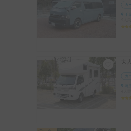
カ
千葉
5人乗
カ
埼玉
4人乗