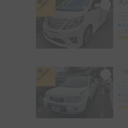
平日長期割引
カ
東京
7人乗
平日長期割引
カ
東京
5人乗