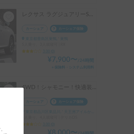
レクサス ラグジュアリーSUV：自然と贅沢の融合🚕
カーシェア
カーシェア保険
東京都豊島区巣鴨, ' 巣鴨
5人乗り、3人就寝可 | RX
3.00
(
0
)
¥
7,900
〜
/
24時間
＋保険料・システム利用料
4WD！シャモニー！快適装備多数！
カーシェア
カーシェア保険
東京都品川区東品川, ' 天王洲アイルか品川駅
8人乗り、4人就寝可 | デリカD5
3.00
(
0
)
す。
¥
8,000
〜
/
24時間