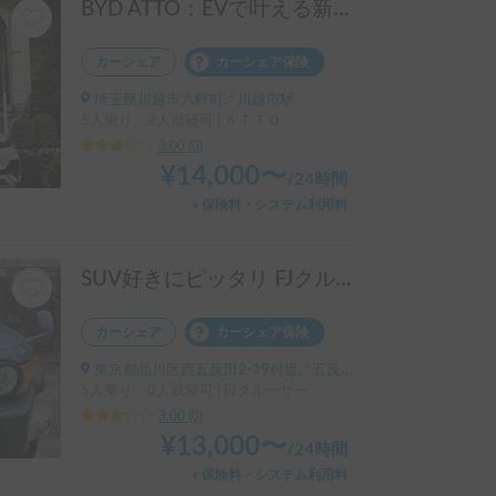
BYD ATTO：EVで叶える新しいアウトドアライフ💡
カーシェア
カーシェア保険
埼玉県川越市六軒町, ' 川越市駅
5人乗り、2人就寝可 | ＡＴＴＯ
3.00
(
0
)
¥
14,000
〜
/
24時間
＋保険料・システム利用料
SUV好きにピッタリ FJクルーザー号
カーシェア
カーシェア保険
東京都品川区西五反田2-19付近, ' 五反田駅
5人乗り、0人就寝可 | FJクルーザー
3.00
(
0
)
¥
13,000
〜
/
24時間
＋保険料・システム利用料