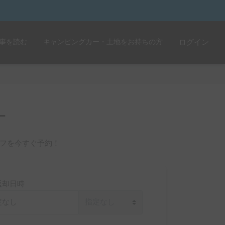
事を読む
キャンピングカー・土地をお持ちの方
ログイン
ー
フを今すぐ予約！
返却日時