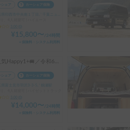
ーシェア
カーシェア保険
県印西市中央南１丁目, ' 千葉ニュータウン中央駅
り、4人就寝可 | ハイエース
3.00
(
0
)
¥
15,800
〜
/
24時間
＋保険料・システム利用料
大人気Happy1+🚐／令和6年登録の新しい軽キャン
ーシェア
カーシェア保険
県富士見市羽沢3-3-5, ' 鶴瀬駅
り、4人就寝可 | ハイゼットトラック
3.00
(
0
)
¥
14,000
〜
/
24時間
＋保険料・システム利用料