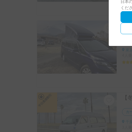
日本の
くだ
カ
東京
4人乗
平日長期割引
カ
千葉
3人乗