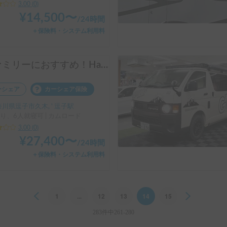
3.00
(
0
)
¥
14,500
〜
/
24時間
＋保険料・システム利用料
ファミリーにおすすめ！Happy86号
ーシェア
カーシェア保険
川県逗子市久木, ' 逗子駅
り、6人就寝可 | カムロード
3.00
(
0
)
¥
27,400
〜
/
24時間
＋保険料・システム利用料
Previous
1
...
12
13
14
15
Next
283件中261-280