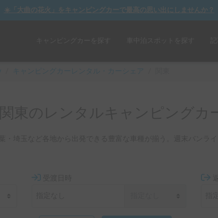
☀️「大曲の花火」をキャンピングカーで最高の思い出にしませんか？
キャンピングカーを探す
車中泊スポットを探す
記
y
/
キャンピングカーレンタル・カーシェア
/
関東
関東のレンタルキャンピングカ
葉・埼玉など各地から出発できる豊富な車種が揃う。週末バンライ
受渡日時