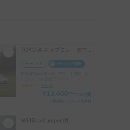
TOYOTA キャブコン タウンエース
カーシェア
カーシェア保険
茨城県鉾田市大蔵, ' 東京 土浦駅 水戸駅 つくば駅 要相談
6人乗り、6人就寝可 | タウンエース
3.00
(
0
)
¥
13,400
〜
/
24時間
＋保険料・システム利用料
WillBaseCamper.01