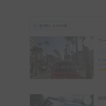
並び替え
:
おすすめ順
ワ
カ
神奈
5人乗
Wil