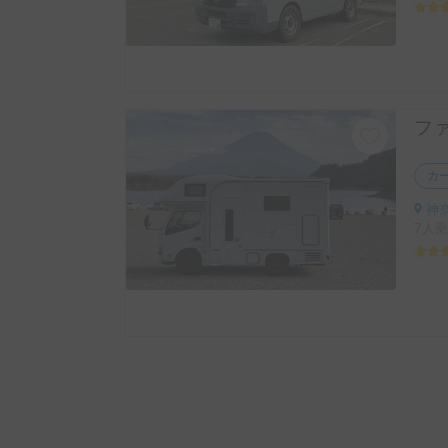
カ
神奈
7人乗