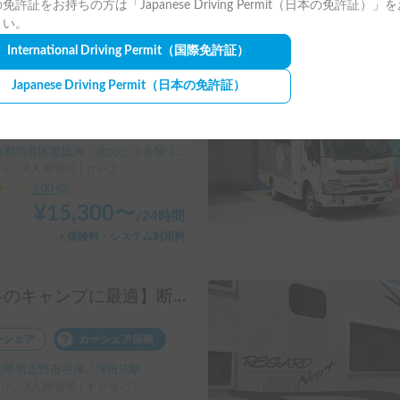
免許証をお持ちの方は「Japanese Driving Permit（日本の免許証）」
＋保険料・システム利用料
さい。
International Driving Permit
（国際免許証）
お気軽に車中泊体験を、ポップアップで秘密基地気分「セレナP-SV」
Japanese Driving Permit
（日本の免許証）
ーシェア
カーシェア保険
都渋谷区恵比寿（次のビルを除く）, ' 恵比寿駅
り、4人就寝可 | セレナ
3.00
(
0
)
¥
15,300
〜
/
24時間
＋保険料・システム利用料
【冬のキャンプに最適】断熱・遮光カーテン・冬用寝具・キッチン用品を装備！女性でも運転しやすい❤️
ーシェア
カーシェア保険
県習志野市谷津, ' 津田沼駅
り、3人就寝可 | キャラバン