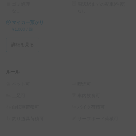
ゴミ処理
周辺駅までの配車(往復)
なし
なし
マイカー預かり
¥
1,000
/
回
詳細を見る
ルール
ペット可
喫煙可
土足可
車内飲食可
自転車荷積可
バイク荷積可
釣り道具荷積可
サーフボード荷積可