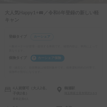
外観①
1/7
大人気Happy1+🚐／令和6年登録の新しい軽
キャン
登録タイプ
カーシェア
一般オーナーが管理・提供する車両です。補償内容は、車両によって
異なります。
保険タイプ
カーシェア保険
壁・縁石など、自損事故は補償対象外です。他車運転特約の付帯で、
保険料が割引になります。
4人就寝可（大人2名、
鶴瀬駅
子供2名）
埼玉県富士見市羽沢3-3-5
乗車定員4人