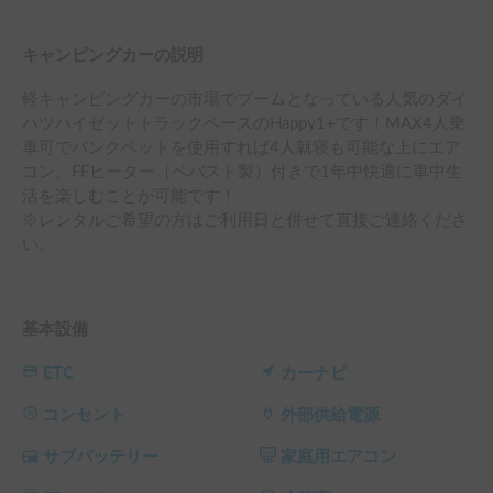
キャンピングカーの説明
軽キャンピングカーの市場でブームとなっている人気のダイ
ハツハイゼットトラックベースのHappy1+です！MAX4人乗
車可でバンクベットを使用すれば4人就寝も可能な上にエア
コン、FFヒーター（ベバスト製）付きで1年中快適に車中生
活を楽しむことが可能です！

※レンタルご希望の方はご利用日と併せて直接ご連絡くださ
い。
基本設備
ETC
カーナビ
コンセント
外部供給電源
サブバッテリー
家庭用エアコン