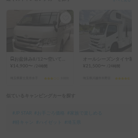
🚍お盆休み8/12〜空いてます‼️有名ビルダー話題のレクビィファイブスター✨モダンで内装綺麗✨広くて快適✨ポータブルエアコン❄️話題のeco flow wave3搭載🌪️冷蔵庫🍷＆電子レンジ🍱対面座席テーブル🍷後部２段ベッド🛏️新品サブバッテリー➕ポータブルバッテリーeco flow⚡️マルチルーム＆シャワー🚿安心自動車保険フルカバー🏥運転者限定無し🙆‍♂️
オールシーズンタイヤ装着！ 試乗歓迎 事前説明可能！
¥
14,900
〜
¥
21,500
〜
/24
時間
/24
時間
埼玉県富士見市水子
3.0
(
0
)
埼玉県川越市木野目
4.9
(
似ているキャンピングカーを探す
#
JP STAR
#
お手ごろ価格
#
家族で楽しめる
#
軽キャン
#
ハイゼット
#
埼玉県