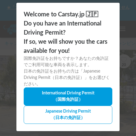
☀️「大曲の花火」をキャンピングカーで最高の思い出にしません
か？
Welcome to Carstay.jp 🇯🇵
Do you have an International
ナビゲー
Driving Permit?
If so, we will show you the cars
キャンピングカー・車中泊スポット予約はCarstay
/
キャンピン
available for you!
国際免許証をお持ちですか？あなたの免許証
でご利用可能な車両を表示します。
20
日本の免許証をお持ちの方は「Japanese
Driving Permit（日本の免許証）」をお選びく
ださい。
International Driving Permit
（国際免許証）
Japanese Driving Permit
（日本の免許証）