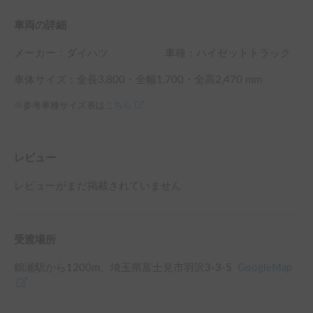
車両の詳細
メーカー：
ダイハツ
車種：ハイゼットトラック
車体サイズ：全長
3,800
・全幅
1,700
・全高
2,470
mm
※参考車種サイズ表は
こちら
レビュー
レビューがまだ掲載されていません
受渡場所
鶴瀬駅
から
1200
m、
埼玉県富士見市羽沢3-3-5
GoogleMap