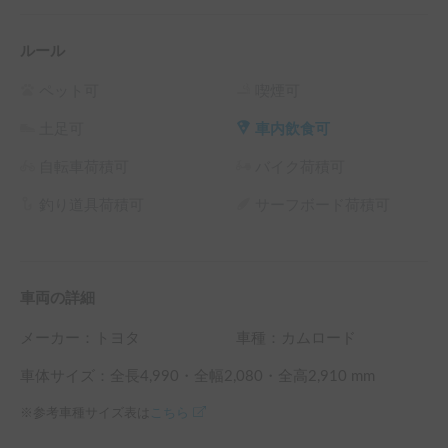
ルール
ペット可
喫煙可
土足可
車内飲食可
自転車荷積可
バイク荷積可
釣り道具荷積可
サーフボード荷積可
車両の詳細
メーカー：
トヨタ
車種：カムロード
車体サイズ：全長
4,990
・全幅
2,080
・全高
2,910
mm
※参考車種サイズ表は
こちら