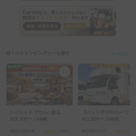
近くのキャンピングカーを探す
すべて見る
レジストロ アウル | 走るホテル UENO/ASAKUSA・車中泊のプロが仕上げたキャンピングカー
【ペット可100Vルーフエアコン】ライトキャブコン「アミティ」（エ
¥
29,500
〜
¥
22,800
〜
/24
時間
/24
時間
東京都台東区小島
3.0
(
0
)
東京都墨田区立川
4.8