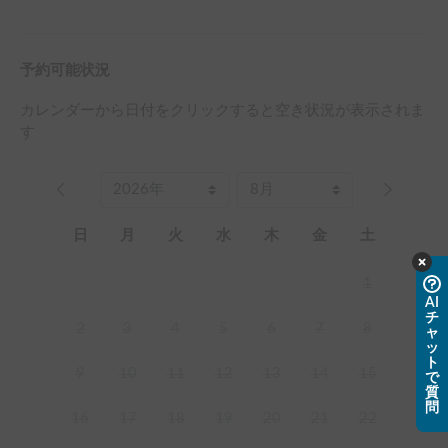
予約可能状況
カレンダーから日付をクリックすると空き状況が表示されま
す
日
月
火
水
木
金
土
1
AI
チ
2
3
4
5
6
7
8
ャ
ッ
ト
9
10
11
12
13
14
15
で
質
問
16
17
18
19
20
21
22