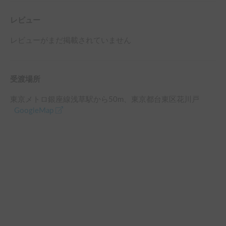
レビュー
レビューがまだ掲載されていません
受渡場所
東京メトロ銀座線浅草駅
から
50
m、
東京都台東区花川戸
GoogleMap