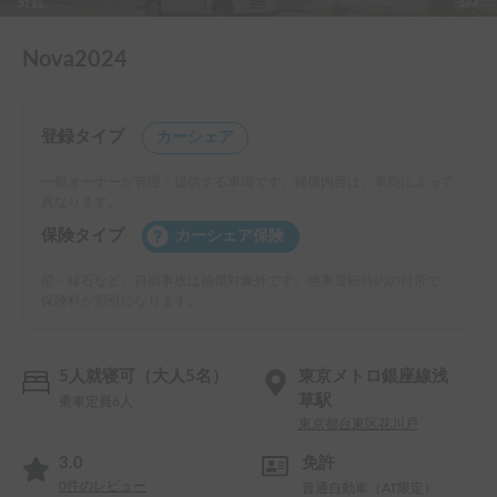
外観
1/7
Nova2024
登録タイプ
カーシェア
一般オーナーが管理・提供する車両です。補償内容は、車両によって
異なります。
保険タイプ
カーシェア保険
壁・縁石など、自損事故は補償対象外です。他車運転特約の付帯で、
保険料が割引になります。
5人就寝可（大人5名）
東京メトロ銀座線浅
草駅
乗車定員6人
東京都台東区花川戸
3.0
免許
0
件のレビュー
普通自動車（AT限定）