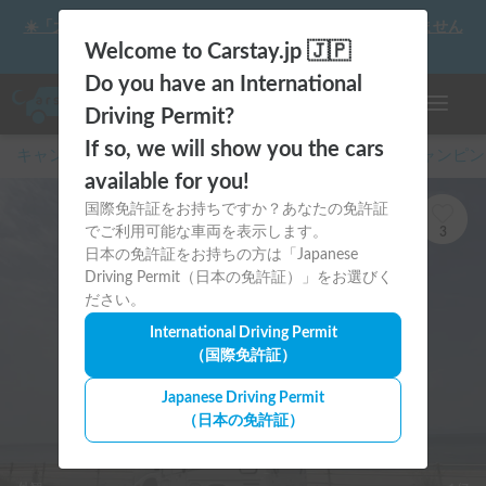
☀️「大曲の花火」をキャンピングカーで最高の思い出にしません
か？
Welcome to Carstay.jp 🇯🇵
Do you have an International
ナビゲー
Driving Permit?
If so, we will show you the cars
キャンピングカー・車中泊スポット予約はCarstay
/
キャンピン
available for you!
国際免許証をお持ちですか？あなたの免許証
でご利用可能な車両を表示します。
3
日本の免許証をお持ちの方は「Japanese
Driving Permit（日本の免許証）」をお選びく
ださい。
International Driving Permit
（国際免許証）
Japanese Driving Permit
（日本の免許証）