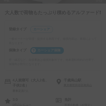
外観
1/12
大人数で荷物もたっぷり積めるアルファード❗️
登録タイプ
カーシェア
一般オーナーが管理・提供する車両です。補償内容は、車両によって
異なります。
保険タイプ
カーシェア保険
壁・縁石など、自損事故は補償対象外です。他車運転特約の付帯で、
保険料が割引になります。
4人就寝可（大人2名、
千歳烏山駅
子供2名）
東京都世田谷区南烏山
乗車定員7人
3.0
免許
0
件のレビュー
普通自動車（AT限定）