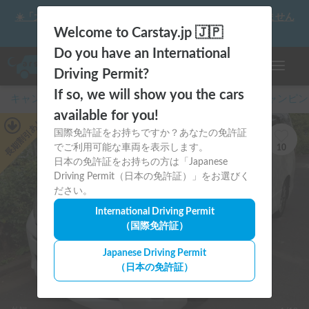
☀️「大曲の花火」をキャンピングカーで最高の思い出にしません
か？
Welcome to Carstay.jp 🇯🇵
Do you have an International
ナビゲー
Driving Permit?
If so, we will show you the cars
キャンピングカー・車中泊スポット予約はCarstay
/
キャンピン
available for you!
あり
国際免許証をお持ちですか？あなたの免許証
長期割引
でご利用可能な車両を表示します。
10
日本の免許証をお持ちの方は「Japanese
Driving Permit（日本の免許証）」をお選びく
ださい。
International Driving Permit
（国際免許証）
Japanese Driving Permit
（日本の免許証）