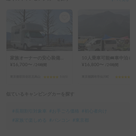
家族オーナーの安心装備で楽しむ、都内発の車中泊旅【週末＆長期旅行をより自由に！】
10人乗車可能🚐車中泊も可能なKeyB
¥
16,700
〜
¥
16,800
〜
/24
時間
/24
時間
東京都世田谷区北烏山
5.0
(
5
)
東京都調布市仙川町
5.0
似ているキャンピングカーを探す
#
長期割引対象車
#
お手ごろ価格
#
初心者向け
#
家族で楽しめる
#
バンコン
#
東京都