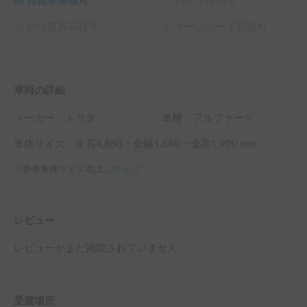
自転車荷積可
バイク荷積可
釣り道具荷積可
サーフボード荷積可
車両の詳細
メーカー：
トヨタ
車種：アルファード
車体サイズ：全長
4,880
・全幅
1,840
・全高
1,900
mm
※参考車種サイズ表は
こちら
レビュー
レビューがまだ掲載されていません
受渡場所