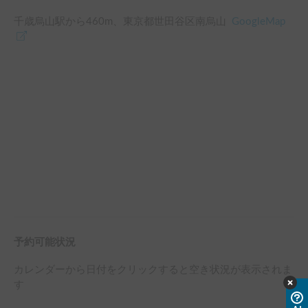
千歳烏山駅
から
460
m、
東京都世田谷区南烏山
GoogleMap
予約可能状況
カレンダーから日付をクリックすると空き状況が表示されま
す