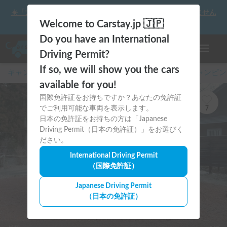
☀️「大曲の花火」をキャンピングカーで最高の思い出にしません
か？
Welcome to Carstay.jp 🇯🇵
Do you have an International
ナビゲー
Driving Permit?
If so, we will show you the cars
キャンピングカー・車中泊スポット予約はCarstay
/
キャンピン
available for you!
国際免許証をお持ちですか？あなたの免許証
でご利用可能な車両を表示します。
7
日本の免許証をお持ちの方は「Japanese
Driving Permit（日本の免許証）」をお選びく
ださい。
International Driving Permit
（国際免許証）
Japanese Driving Permit
（日本の免許証）