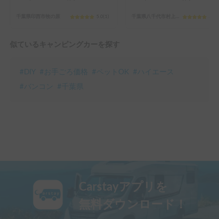
千葉県印西市牧の原
5.0
(
1
)
千葉県八千代市村上（その他）
5.0
(
似ているキャンピングカーを探す
#
DIY
#
お手ごろ価格
#
ペットOK
#
ハイエース
#
バンコン
#
千葉県
Carstayアプリを
無料ダウンロード！