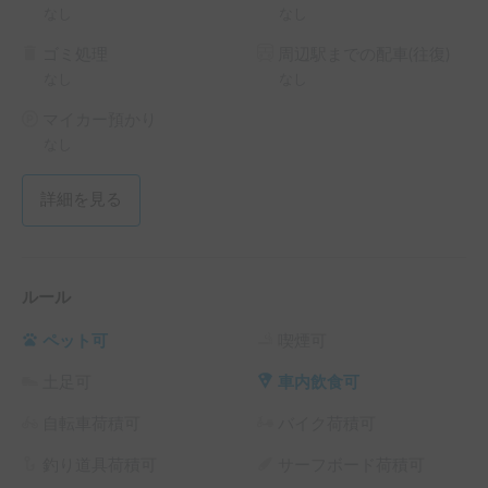
なし
なし
ゴミ処理
周辺駅までの配車(往復)
なし
なし
マイカー預かり
なし
詳細を見る
ルール
ペット可
喫煙可
土足可
車内飲食可
自転車荷積可
バイク荷積可
釣り道具荷積可
サーフボード荷積可