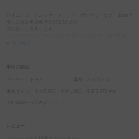
ハイエース、アルファード、ノア、ヴォクシーなど、1boxク
ラスの自動車運転歴が30日以上の

方のみレンタルします。

ハイエーススーパーロングは車長が5m40cmで、右左折時は
やや大廻りにて、乗り上げ、ガード擦り、歩行者や自動車巻
全て見る
き込みなどに、くれぐれもご注意ください。

高さが2m37cmのため、東京23区内の駐車場やショッピング
施設駐車場は、ほぼすべて利用できないところが多いです。
車両の詳細
高さに注意して、できる限り平置き駐車場がある施設をご利
用ください。

メーカー：
トヨタ
車種：ハイエース
狭い駐車場に入ると、区画が空いていても停められず立ち往
生したり、他車から傷をつけられたりします。
車体サイズ：全長
5,380
・全幅
1,880
・全高
2,370
mm
※参考車種サイズ表は
こちら
レビュー
レビューがまだ掲載されていません