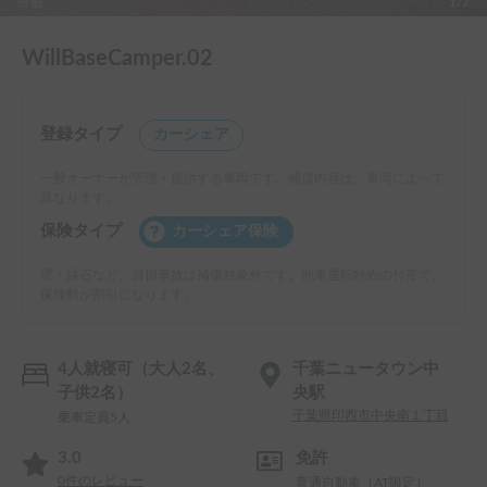
外観
1/7
WillBaseCamper.02
登録タイプ
カーシェア
一般オーナーが管理・提供する車両です。補償内容は、車両によって
異なります。
保険タイプ
カーシェア保険
壁・縁石など、自損事故は補償対象外です。他車運転特約の付帯で、
保険料が割引になります。
4人就寝可（大人2名、
千葉ニュータウン中
子供2名）
央駅
千葉県印西市中央南１丁目
乗車定員5人
3.0
免許
0
件のレビュー
普通自動車（AT限定）