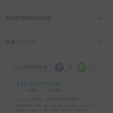
共同使用契約の内容
料金について
この車を共有する
¥
15,800
〜
/
24時間
＋保険料・システム利用料
ホルダーが受渡・返却可能な時間帯：
◼️平日◼️ 7時～9時、18～23時 対応可能 仕事により多少時
間変更はご相談あり ◼️土日祝◼️ 7時～23時 対応可能