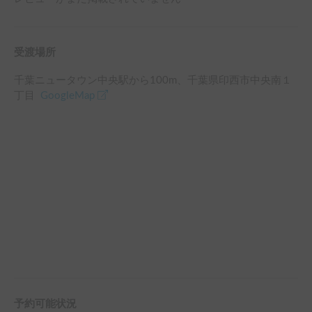
受渡場所
千葉ニュータウン中央駅
から
100
m、
千葉県印西市中央南１
丁目
GoogleMap
予約可能状況