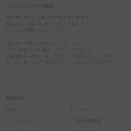
キャンピングカーの説明
木の香りを感じる統一感のある木目の内装

無駄のない空間ゆったりとした居住スペース

こだわり全塗装キャンピングカー

初心者でも運転しやすいハイエースベース

スーパーロング（通称：グランドキャビン）

外装はおしゃれなブルーグレーで、前後のシートは革シー
ト、黒・茶色系統で統一しているお勧めの２号車です。

◼️
https://lin.ee/OEJOJoF
全て見る
◼️
https://www.instagram.com/willbasecamper?
utm_source=qr&igsh=dmx6MGlieXVvN3R6
基本設備
ETC
カーナビ
コンセント
外部供給電源