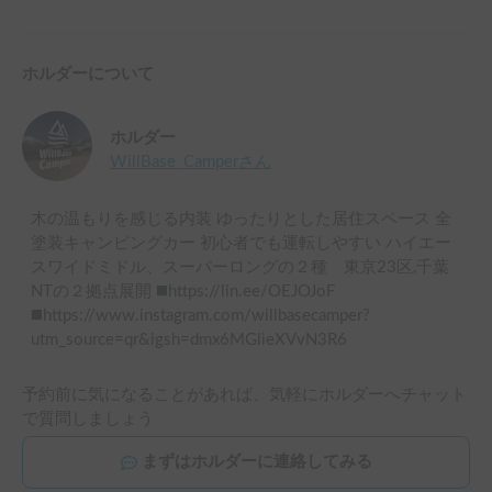
ホルダーについて
ホルダー
WillBase_Camper
さん
木の温もりを感じる内装 ゆったりとした居住スペース 全
塗装キャンピングカー 初心者でも運転しやすい ハイエー
スワイドミドル、スーパーロングの２種 東京23区,千葉
NTの２拠点展開 ◼️https://lin.ee/OEJOJoF
◼️https://www.instagram.com/willbasecamper?
utm_source=qr&igsh=dmx6MGlieXVvN3R6
予約前に気になることがあれば、気軽にホルダーへチャット
で質問しましょう
まずはホルダーに連絡してみる