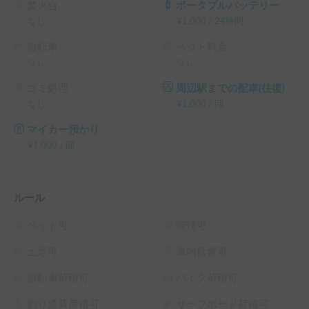
焚火台
ポータブルバッテリー
なし
¥
1,000
/
24時間
自転車
ペット料金
なし
なし
ゴミ処理
周辺駅までの配車(往復)
なし
¥
1,000
/
回
マイカー預かり
¥
1,000
/
回
ルール
ペット可
喫煙可
土足可
車内飲食可
自転車荷積可
バイク荷積可
釣り道具荷積可
サーフボード荷積可