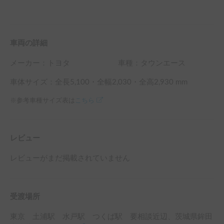
車両の詳細
メーカー：
トヨタ
車種：タウンエース
車体サイズ：全長
5,100
・全幅
2,030
・全高
2,930
mm
※参考車種サイズ表は
こちら
レビュー
レビューがまだ掲載されていません
受渡場所
東京 土浦駅 水戸駅 つくば駅 要相談
近辺
、
茨城県鉾田