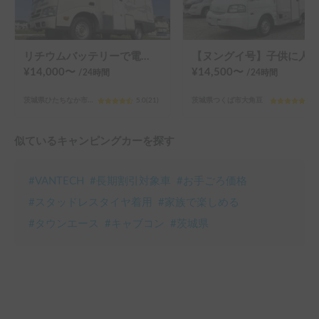
リチウムバッテリーで電源長持ち🚗コルドバンクス号
【ヌングイ号】子供に人気のリア２段ベット
¥
14,000
〜
¥
14,500
〜
/24
時間
/24
時間
茨城県ひたちなか市勝田本町
5.0
(
21
)
茨城県つくば市大角豆
5.0
似ているキャンピングカーを探す
#
VANTECH
#
長期割引対象車
#
お手ごろ価格
#
スタッドレスタイヤ着用
#
家族で楽しめる
#
タウンエース
#
キャブコン
#
茨城県