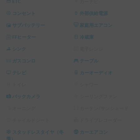
ETC
カーナビ
└ 72時間（3泊）以上の予約 ： 利用料金の10%OFF（契約
料・保険料・システム利用料は除く、以下同）

コンセント
外部供給電源
└ 120時間（5泊）以上の予約 ： 利用料金の15%OFF

サブバッテリー
家庭用エアコン
└ 240時間（10泊）以上の予約 ： 利用料金の20%OFF

└ 360時間（15泊）以上の予約 ： 利用料金の30%OFF
FFヒーター
冷蔵庫
シンク
電子レンジ
ガスコンロ
テーブル
テレビ
カーオーディオ
トイレ
シャワー
バックカメラ
シーリングファン
オーニング
カーテン/サンシェード
チャイルドシート
ドライブレコーダー
スタッドレスタイヤ（冬
カーエアコン
季）