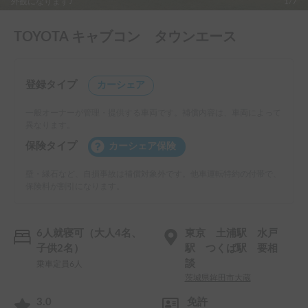
外観になります♪
1/7
TOYOTA キャブコン タウンエース
登録タイプ
カーシェア
一般オーナーが管理・提供する車両です。補償内容は、車両によって
異なります。
保険タイプ
カーシェア保険
壁・縁石など、自損事故は補償対象外です。他車運転特約の付帯で、
保険料が割引になります。
6人就寝可（大人4名、
東京 土浦駅 水戸
子供2名）
駅 つくば駅 要相
談
乗車定員6人
茨城県鉾田市大蔵
3.0
免許