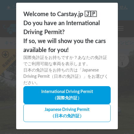
☀️「大曲の花火」をキャンピングカーで最高の思い出にしません
か？
Welcome to Carstay.jp 🇯🇵
Do you have an International
ナビゲー
Driving Permit?
If so, we will show you the cars
キャンピングカー・車中泊スポット予約はCarstay
/
キャンピン
available for you!
あり
国際免許証をお持ちですか？あなたの免許証
長期割引
でご利用可能な車両を表示します。
1
日本の免許証をお持ちの方は「Japanese
Driving Permit（日本の免許証）」をお選びく
ださい。
International Driving Permit
（国際免許証）
Japanese Driving Permit
（日本の免許証）