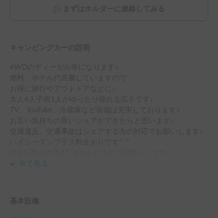
まずはホルダーに連絡してみる
キャンピングカーの説明
4WDのディーゼル車になります♪

燃料、ホテル代高騰していますので

お得に旅行やアウトドアなどに♪

大人4人子供1人がゆったり寝れる広さです♪

TV、YouTube、冷蔵庫など装備は充実しております♪

お互い気持ちの良いシェアができたらと思います♪

交通違反、交通事故はシェアする方の対応でお願いします♪ 
ハイシーズンプラス料金ありです^ ^

過走行防止の為1日300キロほどでお願いします♪

※車検通る整備はオーナーの方でしておりますが、中古車に
全て見る
なりますので万が一トラブルがあった場合、双方での対応で
お願いします

基本設備
※こちらは長期割引対象車両です。予約リクエスト画面で予
約前に割引率を確認できます。
