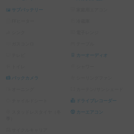
軽に泊まれます。

サブバッテリー
家庭用エアコン
【こんな方におすすめ】

FFヒーター
冷蔵庫
✔ 日帰りドライブ＋仮眠のプランを立てたい方

シンク
電子レンジ
ガスコンロ
テーブル
✔ 子連れ旅やカップルでの週末旅行

テレビ
カーオーディオ
✔ キャンプ初心者、アウトドア入門にも！

トイレ
シャワー
あなたのスタイルに合わせた旅の相棒として、エブリイミニ
チュアクルーズをぜひご利用ください！
バックカメラ
シーリングファン
オーニング
カーテン/サンシェード
チャイルドシート
ドライブレコーダー
スタッドレスタイヤ（冬
カーエアコン
季）
サイクルキャリア