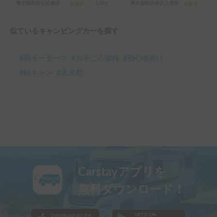
東京都世田谷区瀬田
3.0
(
0
)
東京都世田谷区上用賀
3.0
似ているキャンピングカーを探す
#
岡モータース
#
お手ごろ価格
#
初心者向け
#
軽キャン
#
東京都
Carstayアプリを
無料ダウンロード！