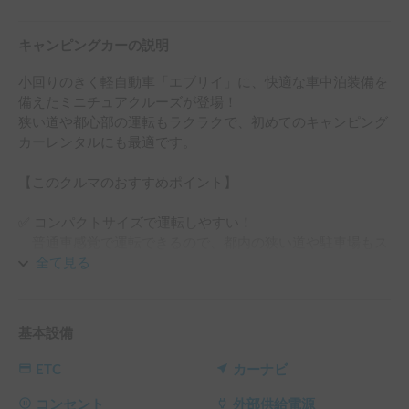
キャンピングカーの説明
小回りのきく軽自動車「エブリイ」に、快適な車中泊装備を
備えたミニチュアクルーズが登場！

狭い道や都心部の運転もラクラクで、初めてのキャンピング
カーレンタルにも最適です。

【このクルマのおすすめポイント】

✅ コンパクトサイズで運転しやすい！

　普通車感覚で運転できるので、都内の狭い道や駐車場もス
ムーズ。

全て見る
✅ 快適な車中泊装備

　フルフラットのベッドキット、USB電源、カーテンなど、
基本設備
泊まれる車としての装備が充実。

ETC
カーナビ
✅ 手軽にバンライフ体験

　キャンプ場だけでなく、道の駅やオートパーキングでも手
コンセント
外部供給電源