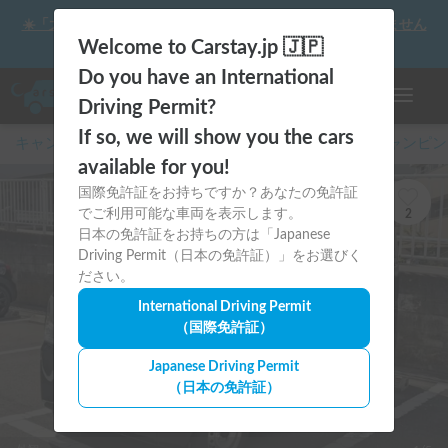
☀️「大曲の花火」をキャンピングカーで最高の思い出にしません
か？
Welcome to Carstay.jp 🇯🇵
Do you have an International
ナビゲー
Driving Permit?
If so, we will show you the cars
キャンピングカー・車中泊スポット予約はCarstay
/
キャンピン
available for you!
国際免許証をお持ちですか？あなたの免許証
でご利用可能な車両を表示します。
2
日本の免許証をお持ちの方は「Japanese
Driving Permit（日本の免許証）」をお選びく
ださい。
International Driving Permit
（国際免許証）
Japanese Driving Permit
（日本の免許証）