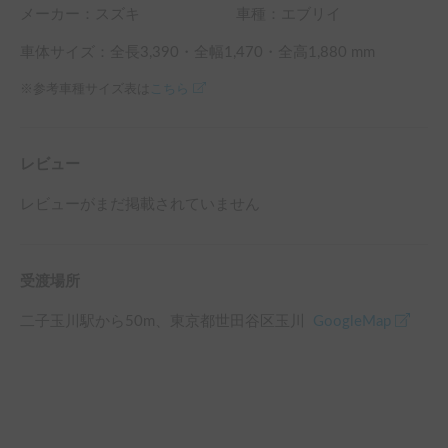
メーカー：
スズキ
車種：エブリイ
車体サイズ：全長
3,390
・全幅
1,470
・全高
1,880
mm
※参考車種サイズ表は
こちら
レビュー
レビューがまだ掲載されていません
受渡場所
二子玉川駅
から
50
m、
東京都世田谷区玉川
GoogleMap