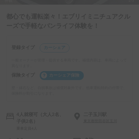
外観
1/5
都心でも運転楽々！エブリイミニチュアクル
ーズで手軽なバンライフ体験を！
登録タイプ
カーシェア
一般オーナーが管理・提供する車両です。補償内容は、車両によって
異なります。
保険タイプ
カーシェア保険
壁・縁石など、自損事故は補償対象外です。他車運転特約の付帯で、
保険料が割引になります。
4人就寝可（大人2名、
二子玉川駅
子供2名）
東京都世田谷区玉川
乗車定員4人