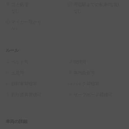
ゴミ処理
周辺駅までの配車(往復)
なし
なし
マイカー預かり
なし
ルール
ペット可
喫煙可
土足可
車内飲食可
自転車荷積可
バイク荷積可
釣り道具荷積可
サーフボード荷積可
車両の詳細