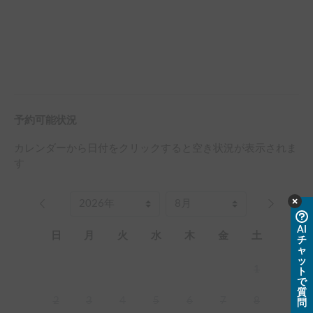
予約可能状況
カレンダーから日付をクリックすると空き状況が表示されま
す
AI
日
月
火
水
木
金
土
チ
ャ
ッ
1
ト
で
質
2
3
4
5
6
7
8
問