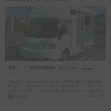
🐶😻ペット大歓迎❣️❣️無料Wi-Fi付でネット動画見放題📱📺初心者向け🔰🚐12ボルトクーラー完備でペットお留守番も安心‼️
review
8/9/2026
人生2回目のキャンピングカーの利用となる今回は家族3人で青森旅行へ
行きました。かねてより五所川原市の立佞武多祭を観たいと思っていた
ところ、その時期はホテル代や交通費も高騰しているだろうとこれまで
は敬遠していたのです。しかし、前回初めてキャンピングカーを使った
窪田大輔
5.0
旅行をしてみて、家族一同とても感激していたので、この際キャンピン
グカーでねぶた祭りを観に行くのも面白いのではないかと企画しまし
た。
