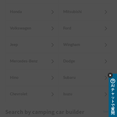
Honda
Mitsubishi
Volkswagen
Ford
Jeep
Wingham
Mercedes-Benz
Dodge
Hino
Subaru
AI
チ
ャ
Chevrolet
Isuzu
ッ
ト
で
質
Search by camping car builder
See all
問