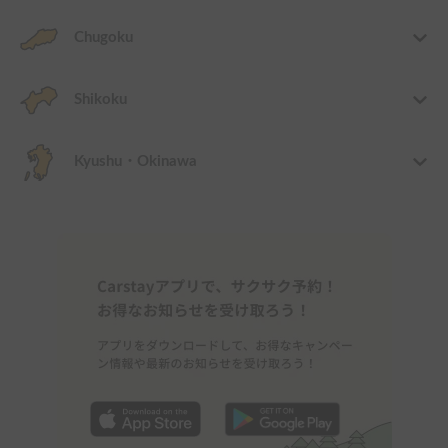
Chugoku
Shikoku
Kyushu・Okinawa