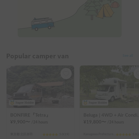
Popular camper van
See all
Super Holder
Super Holder
BONFIRE『Tetra』
Beluga | 4WD + Air Conditioning + Lithium-ion Battery + Sol
¥
9,900
〜
¥
19,800
〜
/24
hours
/24
hours
東京都 北区赤羽
5.0
(
19
)
Kanagawa Prefecture Kawasaki City Nakahara Ward New Town
5.0
(