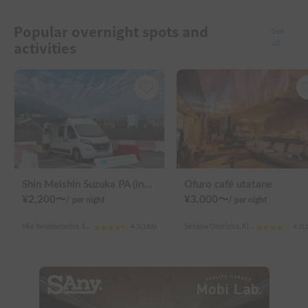
Popular overnight spots and
See
activities
all
Shin Meishin Suzuka PA (inbound) RV Station Suzuka * With Power!
Ofuro café utatane
¥
2,200
〜
¥
3,000
〜
/
per night
/
per night
Mie Yamamotocho, Suzuka-shi
4.3
(
188
)
Saitama Onaricho, Kita Ward, Saitama City
4.2
(