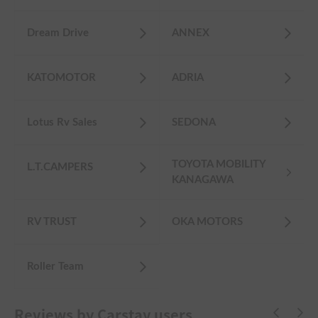
Dream Drive
ANNEX
KATOMOTOR
ADRIA
Lotus Rv Sales
SEDONA
TOYOTA MOBILITY
L.T.CAMPERS
KANAGAWA
RV TRUST
OKA MOTORS
Roller Team
Reviews by Carstay users