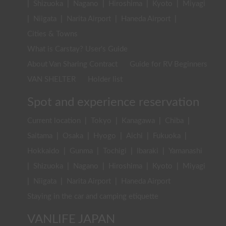
|
Shizuoka
|
Nagano
|
Hiroshima
|
Kyoto
|
Miyagi
|
Niigata
|
Narita Airport
|
Haneda Airport
|
Cities & Towns
What is Carstay? User's Guide
About Van Sharing Contract
Guide for RV Beginners
VAN SHELTER
Holder list
Spot and experience reservation
Current location
|
Tokyo
|
Kanagawa
|
Chiba
|
Saitama
|
Osaka
|
Hyogo
|
Aichi
|
Fukuoka
|
Hokkaido
|
Gunma
|
Tochigi
|
Ibaraki
|
Yamanashi
|
Shizuoka
|
Nagano
|
Hiroshima
|
Kyoto
|
Miyagi
|
Niigata
|
Narita Airport
|
Haneda Airport
Staying in the car and camping etiquette
VANLIFE JAPAN