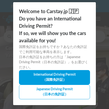
10 things to keep in mind before driving your first camper!
Welcome to Carstay.jp 🇯🇵
Do you have an International
Toggle n
Driving Permit?
If so, we will show you the cars
Search for cars and to stay car spots.
available for you!
国際免許証をお持ちですか？あなたの免許証
Can I drive in Japan?
でご利用可能な車両を表示します。
Yes, with an International Permit!
日本の免許証をお持ちの方は「Japanese
Driving Permit（日本の免許証）」をお選びく
ださい。
International Driving Permit
（国際免許証）
Japanese Driving Permit
（日本の免許証）