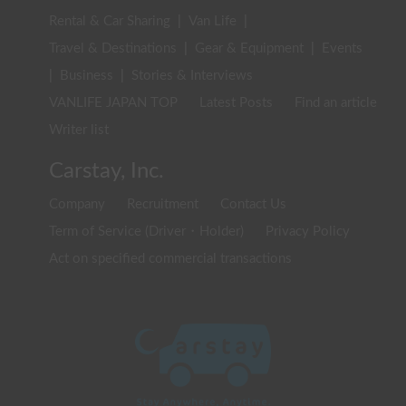
Rental & Car Sharing
|
Van Life
|
Travel & Destinations
|
Gear & Equipment
|
Events
|
Business
|
Stories & Interviews
VANLIFE JAPAN TOP
Latest Posts
Find an article
Writer list
Carstay, Inc.
Company
Recruitment
Contact Us
Term of Service (Driver・Holder)
Privacy Policy
Act on specified commercial transactions