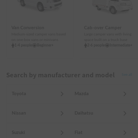
Van Conversion
Cab-over Camper
Medium-sized camper vans based
Large camper vans with living
on one-box vans or minivans
space built on a truck base
1-4 people
Beginner+
2-6 people
Intermediate+
Search by manufacturer and model
See all
Toyota
Mazda
Nissan
Daihatsu
Suzuki
Fiat