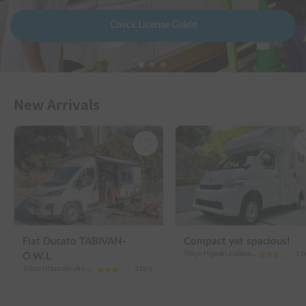
Check License Guide
New Arrivals
Fiat Ducato TABIVAN-
Compact yet spacious!
Tokyo Higashi Asakawa-cho, Hachioji City
3.0
O.W.L
Tokyo Utsunuki-cho, Hachioji City
3.0
(
0
)