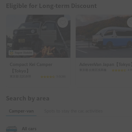
Eligible for Long-term Discount
Super Holder
Compact Kei Camper
AdevenVan Japan【Toky
東京都 台東区浅草橋
4.9
【Tokyo】
東京都 北区赤羽
5.0
(
38
)
Search by area
Camper-van
Spots to stay the car, activities
All cars