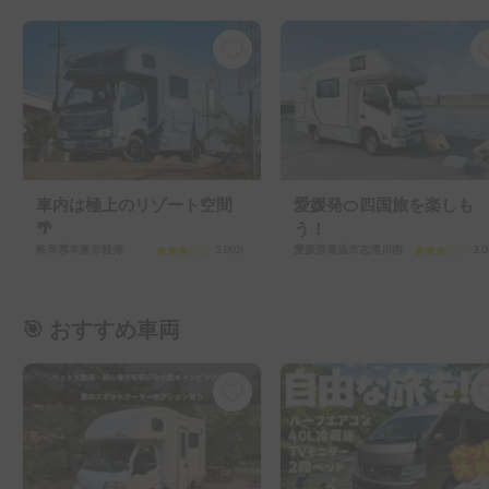
車内は極上のリゾート空間
愛媛発🍊四国旅を楽しも
🌴
う！
岐阜県本巣市軽海
3.0
(
0
)
愛媛県東温市志津川南
3.0
🎯 おすすめ車両