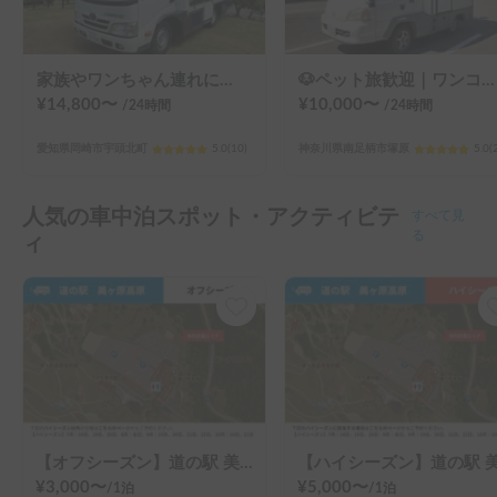
家族やワンちゃん連れにおすすめ！キャンプ用品も無料☆600Ahの大容量リチウム電池搭載でエアコンも安心使用♡
🐶ペット旅歓迎｜ワンコ料金なし 家族みんな一緒に過ごせるコンパクトキャンピングカー
¥
14,800
〜
¥
10,000
〜
/24
時間
/24
時間
愛知県岡崎市宇頭北町
5.0
(
10
)
神奈川県南足柄市塚原
5.0
(
人気の車中泊スポット・アクティビテ
すべて見
る
ィ
【オフシーズン】道の駅 美ヶ原高原
¥
3,000
〜
¥
5,000
〜
/
1泊
/
1泊