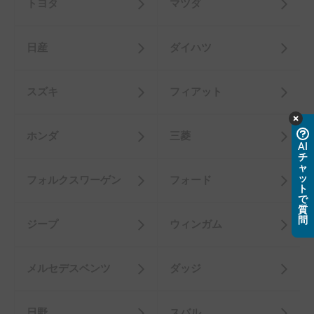
トヨタ
マツダ
日産
ダイハツ
スズキ
フィアット
ホンダ
三菱
AI
チ
ャ
ッ
フォルクスワーゲン
フォード
ト
で
質
問
ジープ
ウィンガム
メルセデスベンツ
ダッジ
日野
スバル