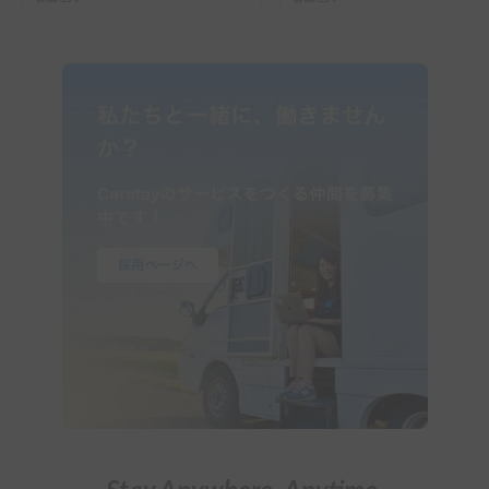
ーで行った2組の記録
ガイド