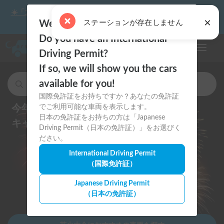
☀️「大曲の花火」をキャンピングカーで最高の思い出にしません
×
か？
ステーションが存在しません
Welcome to Carstay.jp 🇯🇵
Do you have an International
ナビゲー
Driving Permit?
If so, we will show you the cars
available for you!
キャンピングカー・車中泊スポットを検索
国際免許証をお持ちですか？あなたの免許証
今年の夏祭り・花火大会は
でご利用可能な車両を表示します。
日本の免許証をお持ちの方は「Japanese
キャンピングカーで思い出に残そう
Driving Permit（日本の免許証）」をお選びく
ださい。
International Driving Permit
（国際免許証）
Japanese Driving Permit
（日本の免許証）