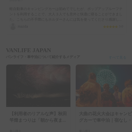
2026/8/7
軽自動車のキャンピングカーは初めてでしたが、ポップアップルーフテ
ントを利用することで、大人３人でも意外と快適に寝ることができまし
た。こちらの不手際にもホルダーさんには気を使ってくださり感謝して
おります。
mazda
5.0
VANLIFE JAPAN
バンライフ・車中泊について紹介するメディア
すべて見る
【利用者のリアルな声】秋田
大曲の花火大会はキャンピ
竿燈まつりは「朝から夜ま
グカーで車中泊｜宿なし・
で」の祭り。キャンピングカ
滞なしで楽しむ2026年完
畠山理久
畠山理久