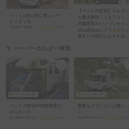
【ペット大歓迎】ホルダ
ペット&初心者に優しい🐾
も愛犬家🐶！！エアコン
アミティ号
冷蔵庫有のバンコンキャ
千葉県松戸市紙敷
5.0
(
3
)
ピングカー。ファミリー
千葉県松戸市樋野口
5.0
愛犬との旅行におすすめ
🏅 スーパーホルダー車両
スーパーホルダー
スーパーホルダー
ペット大歓迎🐶実績豊富な
豊富なオプションが嬉し
ホルダー🏅
☺️
東京都練馬区南大泉
5.0
(
52
)
神奈川県川崎市中原区新城
5.0
(