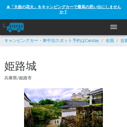
☀️「大曲の花火」をキャンピングカーで最高の思い出にしません
か？
ナビゲー
キャンピングカー・車中泊スポット予約はCarstay
/
全国
/
近
姫路城
兵庫県
/
姫路市