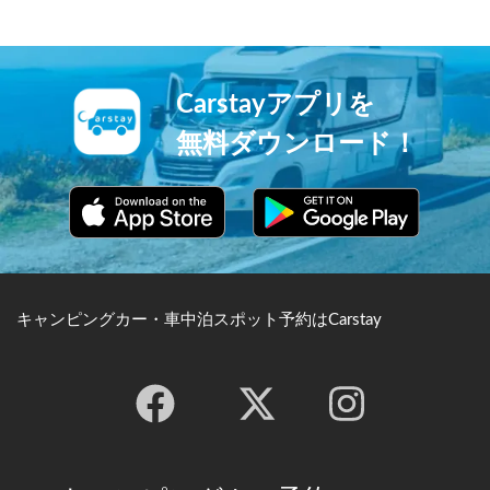
散策道を鮮やかに彩ります。
という民話の舞台としても有
名です。※兵庫県 黒滝の朝
© Tomato_249 クリエイティ
ブコモンズライセンス（表示
4.0 国際）
Carstayアプリを
https://creativecommons.org/
licenses/by/4.0/
無料ダウンロード！
キャンピングカー・車中泊スポット予約はCarstay