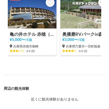
亀の井ホテル 赤穂（旧かんぽの宿赤穂）
奥播磨RVパークin森のようちえん |ドッグラン/大自然BBQ/大阪より2h/神戸より1.5h/棚田遺産/兵庫
¥
5,000
〜
¥
3,000
〜
/
1泊
/
1泊
兵庫県赤穂市御崎
兵庫県宍粟市一宮町能倉
3.0
(
0
)
4.0
(
2
)
周辺の観光体験
近くに観光体験がありません