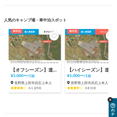
人気のキャンプ場・車中泊スポット
車中泊
車中泊
【オフシーズン】道の駅 美ヶ原高原
【ハイシーズン】道の駅 美ヶ原高原
¥
3,000
〜
¥
5,000
〜
/
1泊
/
1泊
長野県上田市武石上本入
長野県上田市武石上本入
4.1
(
253
)
3.8
(
13
)
AI
チ