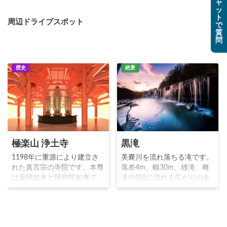
ャ
ッ
ト
周辺ドライブスポット
で
質
問
歴史
絶景
極楽山 浄土寺
黒滝
1198年に重源により建立さ
美嚢川を流れ落ちる滝です。
れた真言宗の寺院です。本尊
落差4m、幅30m、雄滝、雌
は薬師如来と阿弥陀如来で、
滝の2段に流れる広がりのあ
快慶の大作である阿弥陀三尊
る滝で、早朝の朝焼けが美し
像が浄土堂とともに国宝とし
いことで写真家に話題の秘境
て指定されています。浄土寺
スポットです。万八たぬきと
裏山には1万本のあじさいが
お万きつねが化け比べをした